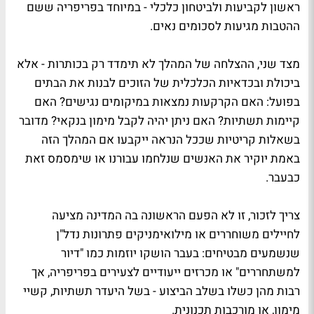
ראשון לקביעות ולביטחון כלכלי - במיוחד בפריפריה ששם
ההטבות מגיעות לסכומים נאים.
מצד שני, ההצלחה של המהלך לא תימדד רק בכותרות - אלא
ביכולת ובכדאיות הכלכלית של הזוכים לבנות את הבתים
בפועל: האם הקרקעות נמצאות במיקומים נגישים? האם
קיימות תשתיות? האם ניתן יהיה לקבל מימון בנקאי? מדובר
בשאלות קריטיות שככל הנראה ייקבעו אם המהלך הזה
באמת יוקיר את האנשים שנלחמו עבורנו או שימסמס זאת
כבעבר.
צריך לזכור, זו לא הפעם הראשונה בה המדינה מציעה
לחיילים משוחררים או מילואימניקים פתרונות נדל"ן
שנשמעים מבטיחים: בעבר הושקו יוזמות כמו "דיור
למשתחררים" או מכרזים ייעודיים לצעירים בפריפריה, אך
רבות מהן כשלו בשלב הביצוע - בשל היעדר תשתיות, קשיי
מימון, או מורכבות תכנונית.