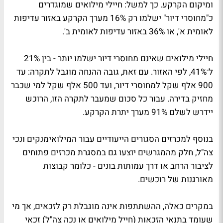
ומיקום הקרקע. כך למשל: חיילי מילואים שמוגדרים
כ"מחוסרי דיור" ישלמו רק 16% מערך הקרקע באזור עדיפות
לאומית א', או 36% באזור עדיפות לאומית ב'.
חיילי מילואים שאינם מחוסרי דיור ישלמו יותר - בין 21%
ל־41%, לפי האזור. עם זאת, גובה ההנחה מוגבל לתקרה: עד
900 אלף שקל למחוסרי דיור, ועד 500 אלף שקל למי שכבר
מחזיק בדירה. עבור כל סכום שמעבר לתקרה הזו, הרוכש
יידרש לשלם 91% מערך יתרת הקרקע.
בנוסף למכרזים הסגורים הייעודיים עבור המילואימנקים ונכי
צה"ל, חלק מהמגרשים יוצעו גם במסגרת מכרזים פתוחים
לציבור הרחב או דרך עמותות בונים - כלומר קבוצות
מאורגנות של רוכשים.
במקרים כאלה, ההשתתפות אינה מוגבלת רק לזכאים, אך מי
שעומד בתנאי הזכאות (חייל מילואים או נכה צה"ל) זכאי