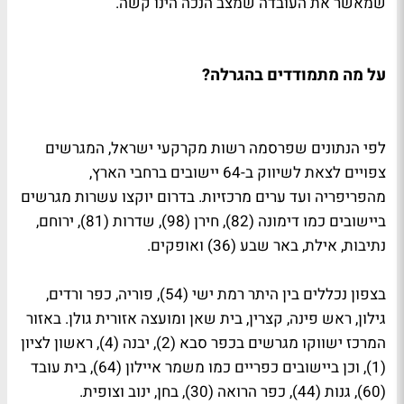
שמאשר את העובדה שמצב הנכה הינו קשה.
על מה מתמודדים בהגרלה?
לפי הנתונים שפרסמה רשות מקרקעי ישראל, המגרשים
צפויים לצאת לשיווק ב-64 יישובים ברחבי הארץ,
מהפריפריה ועד ערים מרכזיות. בדרום יוקצו עשרות מגרשים
ביישובים כמו דימונה (82), חירן (98), שדרות (81), ירוחם,
נתיבות, אילת, באר שבע (36) ואופקים.
בצפון נכללים בין היתר רמת ישי (54), פוריה, כפר ורדים,
גילון, ראש פינה, קצרין, בית שאן ומועצה אזורית גולן. באזור
המרכז ישווקו מגרשים בכפר סבא (2), יבנה (4), ראשון לציון
(1), וכן ביישובים כפריים כמו משמר איילון (64), בית עובד
(60), גנות (44), כפר הרואה (30), בחן, ינוב וצופית.