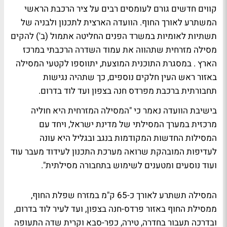
קווים חדשים גורם לעומסים רבים על ציר הרכבת הראשי
המשתרע לאורך החוף. הוועדה הארצית לתכנון ולבניה של
תשתיות לאומיות במשרד הפנים החליטה אתמול (ב') להקים
מסילה מזרחית שתהווה את עמוד השדרה הרכבתי במרכז
הארץ . במסגרת התוכנית המוצעת, יתווספו לקטעי המסילה
באזור ראש העין חלקים נוספים, כך שתהיה נגישות
תחבורתית ברכבת מפרדס חנה בצפון ועד לוד בדרום.
בישיבת הוועדה נאמר כי "המסילה המזרחית היא חוליה
מרכזית במערך המסילתי של מדינת ישראל, ויחד עם
המסילות החדשות המקודמות בנגב ובגליל היא עונה
לעדיפות המובהקת שרואה מערכת התכנון לעידוד מעבר עוד
ועוד נוסעים ומטענים לשימוש בתחבורה מסילתית".
המסילה תשתרע לאורך כ-65 ק"מ במזרח שפלת החוף,
ממסילת החוף באזור פרדס-חנה בצפון, ועד לעיר לוד בדרום,
ובדרכה תעבור בחדרה, טירה, כפר-סבא וקרית שדה התעופה