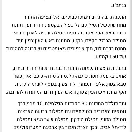
בנתב"ג.
התכנית, שהינה ביוזמת רכבת ישראל, מציעה התוויה
מחודשת של מסילת ברזל כפולה בקטע מחדרה ועד תחנת
רכבת ראש העין צפון, והוספת מסילה שנייה לאורך תוואי
מסילת הברזל הקיים, בקטע מתחנת ראש העין צפון ועד
תחנת רכבת לוד, תוך שיפורים גיאומטריים ושדרוגה למהירות
של 160 קמ"ש.
בתכנית מוצעות שמונה תחנות רכבת חדשות: חדרה מזרח,
אחיטוב- עמק חפר, טייבה-קלנסווה, טירה- כוכב יאיר, כפר
סבא צפון, אלעד, תעופה, לוד צפון, בנוסף לשתי התחנות
הקיימות ראש העין צפון, וראש העין דרום המיועדת להרחבה.
עוד כוללת התכנית 30 הפרדות מפלסיות, 10 מבני דרך
נוספים וחיבורים מסילתיים עם מסילות ברשת הארצית:
מסילת החוף, מסילת הירקון, מסילת שער הגיא ומסילת
לוד-תל אביב, ובכך יוצרת חיבור בין ארבעת המטרופולינים