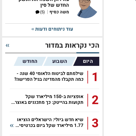
החדש של סין
|
משה כסיף
(5)
עוד ניתוחים ודעות
הכי נקראות במדור
היום
השבוע
החודש
1
שילמתם לביטוח הלאומי 40 שנה -
כמה תקבלו מהמדינה בגיל הפרישה?
2
אופציות ב-150 מיליארד שקל
תקועות בהייטק: כך מתכננים באוצר...
3
שיא חדש ביולי: הישראלים הוציאו
1.77 מיליארד שקל ביום בכרטיסי...