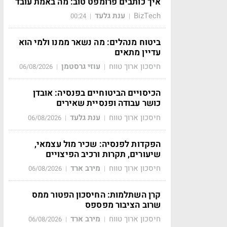
איך כותבים פרומפט טוב: מה באמת עובד
BizTech
ענת גלעד
00:24
|
|
ביטוח מנהלים: מה נשאר ממנו ולמי הוא
עדיין מתאים
חיסכון ארוך טווח
עוזי גרסטמן
06/08/2026
|
|
הכיסויים הביטוחיים בפנסיה: אובדן
כושר עבודה ופנסיית שאירים
חיסכון ארוך טווח
ענת גלעד
06/08/2026
|
|
הפקדות לפנסיה: שכיר מול עצמאי,
שיעורים, תקרות ורכיב הפיצויים
חיסכון ארוך טווח
מירב ארד
06/08/2026
|
|
קרן השתלמות: החיסכון הפטור ממס
שרוב הציבור מפספס
חיסכון ארוך טווח
מירב ארד
06/08/2026
|
|