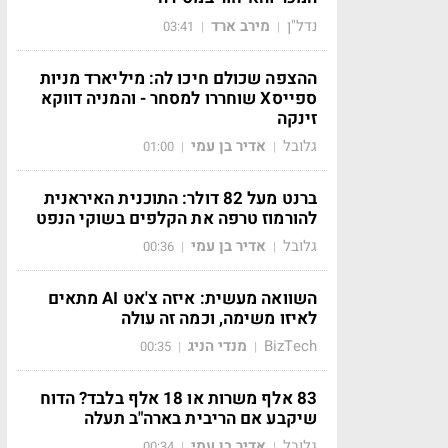
נדל"ן
מירב ארד
03:41
|
|
ההצפה שכולם חיכו לה: מיליארד מניות
ספייסX שוחררו למסחר - והמניה דווקא
זינקה
גלובל
אדיר בן עמי
01:00
|
|
ברנט מעל 82 דולר: התוכנית האיראנית
להורמוז טרפה את הקלפים בשוקי הנפט
גלובל
אדיר בן עמי
00:36
|
|
השוואה מעשית: איזה צ'אט AI מתאים
לאיזו משימה, וכמה זה עולה
BizTech
מנדי הניג
00:35
|
|
83 אלף משרות או 18 אלף בלבד? הדוח
שיקבע אם הריבית בארה"ב תעלה
גלובל
אדיר בן עמי
00:34
|
|