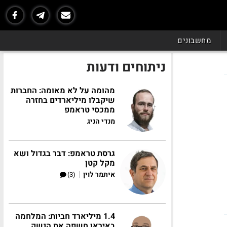
מחשבונים
ניתוחים ודעות
מהומה על לא מאומה: החברות
שיקבלו מיליארדים בחזרה
ממכסי טראמפ
מנדי הניג
גרסת טראמפ: דבר בגדול ושא
מקל קטן
|
איתמר לוין
(3)
1.4 מיליארד חביות: המלחמה
באיראן חשפה את הנשק