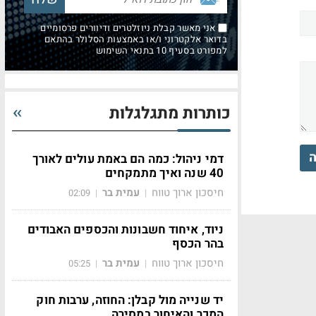
אני מאשר קבלת ניוזלטרים ודיוורים פרסומיים
בדואר אלקטרוני ו/או באמצעות הסלולר בהתאם
למפורט בסעיף 10 בתנאי השימוש
כותרות מתגלגלות
ה
דמי ניהול: כמה הם באמת עולים לאורך
40 שנה ואיך מתמקחים
חיסכון ארוך טווח
עמית בר
02:09
|
|
ניוד, איחוד חשבונות והכספים האבודים
בהר הכסף
חיסכון ארוך טווח
עמית בר
05:25
|
|
יד שנייה מול קבלן: החוזה, ערבות חוק
המכר והאיחור במסירה