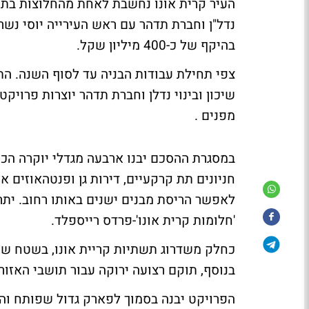
העיר קרית אונו נחשבת לאחת מהחלוצות בתחום 
נדל"ן וחברת תדהר עם ראש העירייה יוסי נשרי
בהיקף של כ-400 מיליון שקל.
צפי תחילת עבודות הבניה עד לסוף השנה. התק
שיכון ובינוי נדלן וחברת תדהר יוצרות פרויקט "ב
מפנים .
חניונים תת קרקעיים, דירות גן ופנטהאוזים א
לאפשר הריסת מבנים ישנים באותו רחוב. יתר
'חלומות קרית אונו'-פרדס רייספלד.
כחלק משדרוג תשתיות קריית אונו, בשטח שיפ
בנוסף, תוקם רצועה ירוקה עבור תושבי האזור.
הפרויקט יבנה בסמוך לפארק גדול שפותח וה