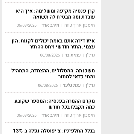
קרן פנסיה מקיפה ומשלימה: איך היא
עובדת ומה מבטיח לה תשואה
חיסכון ארוך טווח
מירב ארד
06/08/2026
|
|
איזו דירה אתם באמת יכולים לקנות: הון
עצמי, החזר חודשי ויחס ההחזר
נדל"ן
עמית בר
06/08/2026
|
|
משכנתה: המסלולים, ההצמדה, התמהיל
ומתי כדאי למחזר
נדל"ן
ענת גלעד
06/08/2026
|
|
מקדם ההמרה בפנסיה: המספר שקובע
כמה תקבלו בכל חודש
חיסכון ארוך טווח
מירב ארד
06/08/2026
|
|
בגלל החלפיניו: צ׳יפוטלה נפלה ב-13%