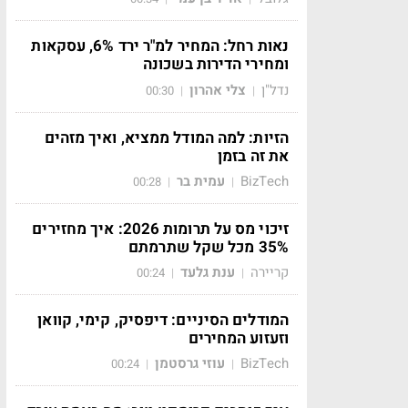
נאות רחל: המחיר למ"ר ירד 6%, עסקאות
ומחירי הדירות בשכונה
נדל"ן
צלי אהרון
00:30
|
|
הזיות: למה המודל ממציא, ואיך מזהים
את זה בזמן
BizTech
עמית בר
00:28
|
|
זיכוי מס על תרומות 2026: איך מחזירים
35% מכל שקל שתרמתם
קריירה
ענת גלעד
00:24
|
|
המודלים הסיניים: דיפסיק, קימי, קוואן
וזעזוע המחירים
BizTech
עוזי גרסטמן
00:24
|
|