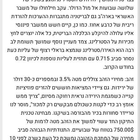
שלושה שבועות אל מול הדולר. עקב חילחולו של משבר
האשראי בארה"ב גם לבריטניה מתגברות ההערכות להורדת
ריבית של כרבע אחוז. כמו כן, קיים חשש ממשבר פיננסי
אליו עלולה להיקלע הכלכלה הבריטית, כל אלה יוצרים לחץ
מכירות על הסטרלינג. צמד מעניין נוסף שמושך תשומת לב
רבה הוא האירו/סטרלינג שנמצא בראלי רצוף של עליות כעת
נסחר סביב 0.715 עם תחזית לעליות נוספות לכיוון 0.72
בחודש הקרוב.
זהב:
מחירי הזהב צוללים מטה 3.5% ובמספרים כ-30 דולר
של ירידות. גם ציידי המציאות חוששים להזרים פוזיציות
קנייה כשמגמת הירידה נראית רחוקה מסיום, "צריך ממש
אומץ רב כדי לקנות כשכולם מבקשים רק למכור", מוסר לנו
טריידר סחורות בכיר מהבורסה בשיקגו. מבחינה טכנית
התיקון החד עשוי למשוך את הזהב מטה לרמות של
750.00$ בטווח של שבועיים. התנודתיות הגבוהה סביב
מחירה של המתכת הזהובה נמשכת כל העת כשרק לפני 10