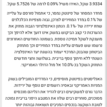
3.9334 שקל, האירו משיל 0.09% לרמה של 5.7526 שקל.
מחדר המסחר של פינוטק נמסר, כי אתמול פורסם על עלייה
של 0.1% במדד המחירים לצרכן, גבוה מצפיות הכלכלנים
שחזו ירידה של -0.1%. הנתון האינפלציוני הגבוה מחזק את
ההערכות כי קצב הביקוש במשק אינו דועך אלא להיפך וכך
מוענקת לשקל תמיכה נוספת. בשמונה החודשים האחרונים
נרשמו שש פעמים עליות במדד המחירים וכך מתחזק
הביטחון שהבנק המרכזי יעמוד בהשגת יעד האינפלציה
השנתי ללא חיתוך נוסף בריבית. בשלושה וחצי חודשים
התחזק השקל בכ-10.0% אל מול הדולר האמריקני.
האנליסטים בפינוטק מוסיפים, כי המדדים המובילים בשוק
המניות האמריקני ובאסיה רושמים יום נוסף של ירידות.
הדבר גורם למשקיעים רבים להדיר את רגליהם מנכסים
מסוכנים, סוחרים רבים שלוו את המטבע היפני בריבית נמוכה
לטובת השקעה בנכסים המניבים תשואות גבוהות יותר