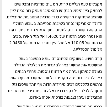
מקבלים כעת רגליים קרות, ממשים פוזיציות ומבקשים
להחזיק ביין היפני, הביקוש המאסיבי מעניק רוח גבית ליין
שמציג התחזקות מרשימה כנגד מרבית המטבעות המובילים.
הדולר האמריקני נסחר ביציבות מסויימת, בשבוע החולף
התקשה השטר הירוק לתפוס כיוון מגמתי חד משמעי כעת
הוא נסחר סביב הרמות של 1.4620 אל מול האירו ,סביב
הרמות של 110.05 אל מול היין וסביב הרמות של 2.0450
אל מול הסטרלינג.
קיים חשש בשווקים הפיננסיים שמא המשבר בשוק
המשכנתאות המשני בארה"ב יגרור את הכלכלה הגדולה
בעולם למיתון ועימה אף מדינות נוספות. מחירי הבתים
בארה"ב בירידות מזה תקופה וכל עוד המשבר מרחף באוויר
נרתעים כלכלנים רבים מירידות חדות אף יותר שיסבו נזק
נוסף לכלכלה. על רקע דברים אלה נרשמות ירידות במדדים
המובילים ועימן נצבעות בורסות אסיה באדום.
בבריטניה ממשיך להיחלש הסטרלינג ונוגע בשפל של