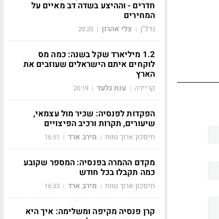
חדרים - וההיצע בשדה דב מאיים על
המחירים
נדל"ן
צלי אהרון
20:20
|
|
1.2 מיליארד שקל בשנה: כמה מס
לוקחים איתם הישראלים שעוזבים את
הארץ
קריירה
ענת גלעד
20:19
|
|
הפקדות לפנסיה: שכיר מול עצמאי,
שיעורים, תקרות ורכיב הפיצויים
חיסכון ארוך טווח
מירב ארד
16:51
|
|
מקדם ההמרה בפנסיה: המספר שקובע
כמה תקבלו בכל חודש
חיסכון ארוך טווח
מירב ארד
16:33
|
|
קרן פנסיה מקיפה ומשלימה: איך היא