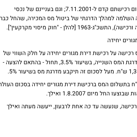
ביטול מס המכירה: גם בעניינם של נכסים, שיום רכישתם קדם ל-7.11.2001; וגם בעניינם של נכסי
וה השלמה למהלך הדרגתי של ביטול מס המכירה, שהחל כבר
ורים יחידה
כישה על רכישת דירת מגורים יחידה על חלק השווי של
עד 850,000 ש"ח (במקום 602,260 ש"ח). מדרגת המס השנייה, בשיעור 3.5%, תחול - בהתאם להצעה -
ה, הרפורמה צפויה לחסוך כ-17,000 ש"ח בתשלום המס ברכישת דירת מגורים יחידה בסכום העולה
הרכישה, שנעשה עד כה אחת לרבעון, ייעשה מעתה ואילך