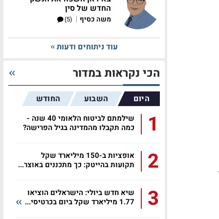
החדש של סין
|
משה כסיף
(5)
עוד ניתוחים ודעות
הכי נקראות במדור
היום
השבוע
החודש
1
שילמתם לביטוח הלאומי 40 שנה -
כמה תקבלו מהמדינה בגיל הפרישה?
2
אופציות ב-150 מיליארד שקל
תקועות בהייטק: כך מתכננים באוצר...
3
שיא חדש ביולי: הישראלים הוציאו
1.77 מיליארד שקל ביום בכרטיסי...