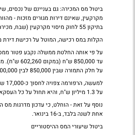
מקרקעין, שאינם דירות מגורים מזכות - מהו
בתיקון 55 לחוק מיסוי מקרקעין (שבח, מכירה ורכישה), התשכ"ג-1963 [להלן - "חוק מיסוי מקרקעין"].
הקלות במס רכישה, המוטל על רכישת דירת מג
על פי אותה החלטת ממשלה נקבע פטור ממס ר
על חלק התמורה שבין 850,000 לבין 1,300,000 ש"ח. מעל לסכום זה תיקבע מדרגת מס בשיעור 5%.
למעש
על 1.3 מיליון ש"ח, והיא תחול על כל העסקאות שבוצעו החל מיום 1.8.2007 ואילך.
נוסף על זאת - הוחלט, כי עדכון מדרגות מס 
אחת לשנה בלבד, ב-16 בינואר.
ביטול שיעורי המס ההיסטוריים