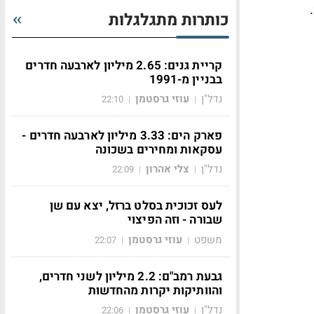
בעניין הנידון החליטה הממשלה לבטל בצורה הדרגתית את שיעורי המס המוגבל; וזאת - החל משנת 2009.
כותרות מתגלגלות
קריית גנים: 2.65 מיליון לארבעה חדרים
בבניין מ-1991
נדל"ן
עוזי גרסטמן
22:10
|
|
פארק הים: 3.33 מיליון לארבעה חדרים -
עסקאות ומחירים בשכונה
נדל"ן
צלי אהרון
22:09
|
|
לעס זכוכית בסלט ברזל, יצא עם שן
שבורה - וזה הפיצוי
משפט
עוזי גרסטמן
22:07
|
|
גבעת רמב"ם: 2.2 מיליון לשני חדרים,
והוותיקות יקרות מהחדשות
נדל"ן
עוזי גרסטמן
22:06
|
|