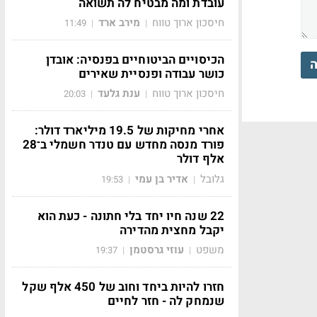
עובדת ומה מבטיח לה תשואה
חיסכון ארוך טווח
מירב ארד
11:49
|
|
הכיסויים הביטוחיים בפנסיה: אובדן
ה
כושר עבודה ופנסיית שאירים
חיסכון ארוך טווח
ענת גלעד
20:03
|
|
אחרי מחיקות של 19.5 מיליארד דולר:
פורד מנסה מחדש עם טנדר חשמלי ב־28
אלף דולר
גלובל
אדיר בן עמי
19:53
|
|
22 שנה חיו יחד בלי חתונה - כעת הוא
יקבל מחצית מהדירה
משפט
עוזי גרסטמן
19:37
|
|
חזרו להיות ביחד וחוב של 450 אלף שקל
שנמחק לה - חזר לחיים