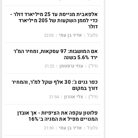
אלפאבית מגייסת עד 25 מיליארד דולר -
כדי לממן השקעות של 205 מיליארד
דולר
גלובל
אדיר בן עמי
22:03
|
|
אם המושבות: 97 עסקאות, ומחיר המ"ר
ירד 5.6% בשנה
נדל"ן
עוזי גרסטמן
21:22
|
|
כפר גנים ג': 30 אלף שקל למ"ר, והמחיר
דורך במקום
נדל"ן
צלי אהרון
21:54
|
|
פלוטון עקפה את הציפיות - אך אובדן
המנויים מפיל את המניה ב־16%
גלובל
אדיר בן עמי
21:59
|
|