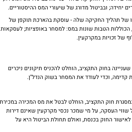
 יחידה; ובביטול מדורג של שיעורי המס ההיסטוריים.
מו של תהליך החקיקה שלה - עוסקת בהארכת תוקפן של
 הכוללות הטבות שונות במס: למסחר באופציות; לעסקאות
וף של זכויות במקרקעין.
מסגרת החלטת הממשלה, מיום 12.8.2007, שעניינה בחוק התקציב, הוחלט להכניס תיקונים ניכרים
 קדימה, וכדי לעודד את המסחר בשוק הנדל"ן.
 החלטת הממשלה, מיום 12.8.2007, ובמסגרת חוק התקציב, הוחלט לבטל את מס המכירה במכירת
עין. מס המכירה הוטל, בשיעור 2.5% על שווי העסקה, על מי שמכר נכסי מקרקעין שאינם דירות
לאישור החוק בכנסת, ואולם תחולת הביטול היא על