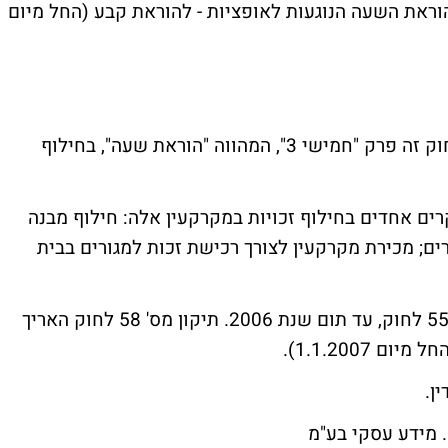
הפך את הוראת השעה הנוגעות לאופציות - להוראת קבע (החל מיום
בתיקון מס' 50 לחוק מיסוי מקרקעין הוסף לחוק זה פרק "חמישי 3", המהווה "הוראת שעה", בחילוף
 מס במקרים אחדים בחילוף זכויות במקרקעין אלה: חילוף מבנה
ים; מכירת מקרקעין לצורך רכישת זכות למגורים בבית
תוקפה של הוראת השעה הוארך, בתיקון מס' 55 לחוק, עד תום שנת 2006. תיקון מס' 58 לחוק האריך
ן.
 מידע עסקי בע"מ