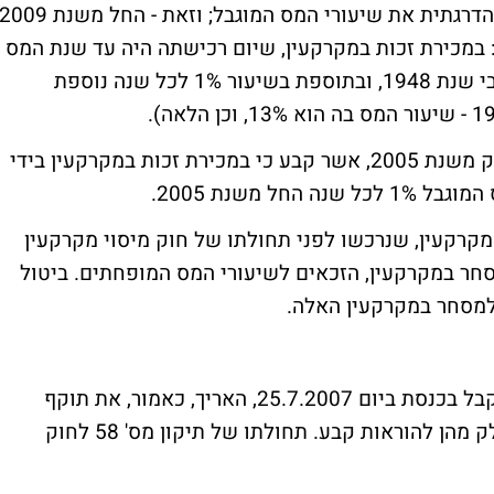
י מקרקעין: במכירת זכות במקרקעין, שיום רכישתה היה עד שנת המס
1960, יוענק מס בשיעור מופחת של 12% לגבי שנת 1948, ובתוספת בשיעור 1% לכל שנה נוספת
התיקון המוצע מהווה המשך ישיר לתיקון החוק משנת 2005, אשר קבע כי במכירת זכות במקרקעין בידי
 משנת 2005.
קרקעין, שנרכשו לפני תחולתו של חוק מיסוי מקרקעין
גורם מעכב למסחר במקרקעין, הזכאים לשיעורי המס המופחתים. ביטול
למסחר במקרקעין האלה.
תיקון מס' 58 לחוק מיסוי מקרקעין, אשר התקבל בכנסת ביום 25.7.2007, האריך, כאמור, את תוקף
הוראות השעה שהיו קודם לכן בחוק, והפך חלק מהן להוראות קבע. תחולתו של תיקון מס' 58 לחוק