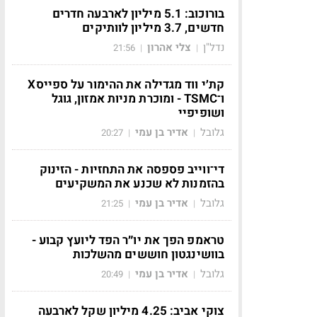
בורוכוב: 5.1 מיליון לארבעה חדרים
חדשים, 3.7 מיליון לוותיקים
נדל"ן
צלי אהרון
21:56
|
|
קת׳י ווד מגדילה את ההימור על ספייסX
ו־TSMC - ומוכרת מניות אמזון, גוגל
ושופיפיי
גלובל
אדיר בן עמי
20:27
|
|
די־ווייב פספסה את התחזיות - הזינוק
בהזמנות לא שכנע את המשקיעים
גלובל
אדיר בן עמי
21:25
|
|
טראמפ הפך את יו״ר הפד ליועץ קבוע -
בוושינגטון חוששים מהשלכות
גלובל
אדיר בן עמי
20:49
|
|
צוקי אביב: 4.25 מיליון שקל לארבעה