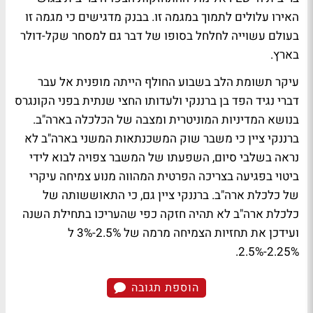
האירו עלולים לתמוך במגמה זו. בבנק מדגישים כי מגמה זו
בעולם עשוייה לחלחל בסופו של דבר גם למסחר שקל-דולר
בארץ.
עיקר תשומת הלב בשבוע החולף הייתה מופנית אל עבר
דברי נגיד הפד בן ברננקי ולעדותו החצי שנתית בפני הקונגרס
בנושא המדיניות המוניטרית ומצבה של הכלכלה בארה"ב.
ברננקי ציין כי משבר שוק המשכנתאות המשני בארה"ב לא
נראה בשלבי סיום, השפעתו של המשבר צפויה לבוא לידי
ביטוי בפגיעה בצריכה הפרטית המהווה מנוע צמיחה עיקרי
של כלכלת ארה"ב. ברננקי ציין גם, כי התאוששותה של
כלכלת ארה"ב לא תהיה חזקה כפי שהעריכו בתחילת השנה
ועידכן את תחזיות הצמיחה מרמה של 2.5%-3% ל
2.25%-2.5%.
הוספת תגובה