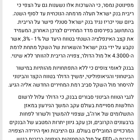
מפינוטק נמסר, כי ההערכות אלו נשענות גם על הצפי כי
ריבית בנק ישראל תעלה מרמתה הנוכחית עד לסוף השנה.
ביום שני יכריז נגיד בנק ישראל סטנלי פישר על הריבית.
בהתחשב בפירסום מדד המחירים לצרכן האחרון, המעמיד
את קצב האינפלציה השנתי בטווח היעד של 1% - 3%, אשר
נקבע על ידי בנק ישראל והשארות של השקל מתחת לרמת
ה-4.3000 אל מול הדולר, צפויה הריבית להוותר ללא שינוי.
בבנק לאומי צופים כי ללא התפתחויות מהותיות במישור
הביטחוני והגיאופוליטי, ימשיך הדולר בטווח הקצר והבינוני
להיסחר מול השקל סביב רמת המחירים החדשה אליה הגיע.
לגבי הטווח הבינוני סבורים בבנק, כי הדולר עלול לרשום
החלשות מסויימת בעולם עקב המשך הגירעון במאזן
התשלומים של ארה"ב, שצפוי להמשיך ולשרור לפחות
ברבעונים הקרובים, וכן עקב גיוון יתרות המטבע של הבנקים
המרכזיים המובילים בעולם. גם היציבות ואף הירידה הצפויה
בריבית ה- FED אל מול ההתחזקות הצפויה בריבית בגוש