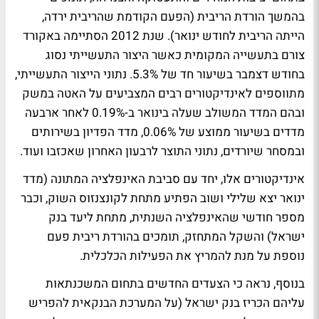
בהמשך הורדת הריבית (הפעם הקודמת שהריבית ירדה,
הייתה הריבית לחודש ינואר). שנת 2012 הסתיימה באקורד
צורם בתעשייה המקומית כאשר היצור התעשייתי נסוג
בחודש דצמבר בשיעור חד של 5.3%. נתוני הייצור התעשייתי,
מתווספים לאינדיקטורים רבים המצביעים על האטה במשק
ובהם המדד המשולב שעלה בינואר ב-0.19% לאחר ארבעה
מדדים בשיעור ממוצע של 0.06%, מדד הפדיון בשירותים
ובמסחר שיורדים, נתוני התוצר לרבעון האחרון שאכזבו ועוד.
אינדיקטורים אלו, יחד עם סביבת האינפלציה המתונה (מדד
ינואר יצא שלילי ושוב הפתיע מתחת לקונצנזוס השוק, וכבר
מספר חודשי שהאינפלציה השנתית, מתחת ליעד בנק
ישראל) והשקל המתחזק, תומכים בהורדת ריבית פעם
נוספת על מנת להמריץ את הפעילות הכלכלית.
בנוסף, נראה כי הצעדים החדשים בתחום המשכנתאות
עליהם הכריז בנק ישראל (על המערכת הבנקאית להפריש