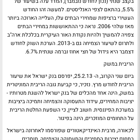
בקצב שנתי (נכון לחודש נובמבר), המדד עלה בשיעור של
5.5%, בהתאם לצפי האנליסטים. למעשה זהו החודש
העשירי ברציפות שמחירי הבתים עלו, העלייה הארוכה ביותר
מאז שלהי 2006. נראה כי ההתאוששות במחירי הבתים
צפויה להמשיך ולהיות נקודת האור העיקרית בכלכלת ארה"ב
ולתרום לשיעור הצמיחה גם ב-2013. הערכת השוק לחודש
דצמבר היא גידול של חצי אחוז וברמה שנתית 6.7%.
הריבית במשק
ביום שני הקרוב, ה- 25.2.13, יפרסם בנק ישראל את שיעור
הריבית לחודש מרץ. נזכיר, כי קביעת גובה הריבית המוניטרית
במשק, הינה אחד מהכלים של בנק ישראל להשגת מטרותיו -
יציבות המחירים, עידוד התעסוקה והצמיחה ותמיכה ביציבות
במערכת הפיננסית. חשוב לציין, כי השפעת החלטת הריבית
על התחומים המוזכרים, הינה בפיגור.
לכאורה, מרבית האינדיקאטורים שפורסמו לאחרונה בישראל
בתחום יציבות המחירים והתעסוקה והצמיחה, תומכים