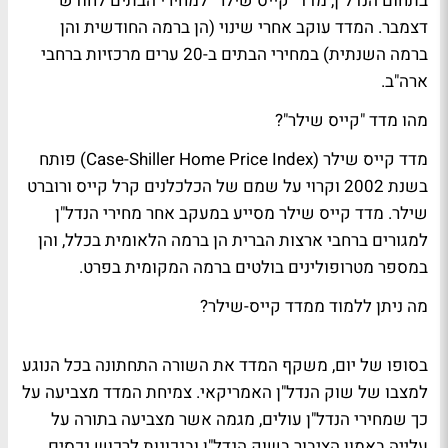
בתחום הנדל"ן, מדד "קייס שילר" למחירי הבתים לחודש
דצמבר. המדד עוקב אחרי שינוי (הן ברמה החודשית והן
ברמה השנתית) במחירי הבתים ב-20 ערים מרכזיות ברחבי
ארה"ב.
מהו מדד "קייס שילר"?
מדד קייס שילר (Case-Shiller Home Price Index) פותח
בשנת 2002 וקרוי על שמם של הכלכלנים קרל קייס ורוברט
שילר. מדד קייס שילר מסייע במעקב אחר מחירי הנדל"ן
למגורים ברחבי ארצות הברית הן ברמה הלאומית בכלל, והן
במספר מטרופולינים בולטים ברמה המקומית בפרט.
מה ניתן ללמוד ממדד קייס-שילר?
בסופו של יום, משקף המדד את השורה התחתונה בכל הנוגע
למצבו של שוק הנדל"ן האמריקאי. צמיחת המדד מצביעה על
כך שמחירי הנדל"ן עולים, מגמה אשר מצביעה בתורה על
עלייה באמון הציבור בשוק הנדל"ן ובנכונות לרכוש נכסים