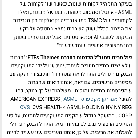
בעיקר מתמהיל לקוחות שונות, כאשר שני לקוחות של
ASML - אינטל וסמסונג משהות רכש של מכונות, ואילו
לקוחותיה של TSMC כמו אנבידיה וקואלקום רק מגבירות
את הייצור. ככלל, שוק השבבים נמצא בתנופה על רקע
הביקוש לשבבי AI וסמארטפונים, אבל ישנם פחים בשוק,
כמו מחשבים אישיים, שמדשדשים".
פול מרינו סמנכ"ל הכנסות בחברת ETFs Themes
: "חברות
שלא יציגו תחזית חיובית לעתיד, ייענשו על ידי המשקיעים.
הבנקים הגדולים התחילו את עונת הדו"חות בצורה חזקה עם
מספרים מרשימים. עם זאת, אנחנו רואים שחברות
שמפרסמות תחזיות נמוכות - משלמות על כך ביוקר, כמו
למשל
אמריקן אקספרס
AMERICAN EXPRESS ,
ASML
ASML HOLDING NV NY REG ו-
CVS HEALTH
CVS
CORP . המשקל הגדול שמקנים המשקיעים לתחזית, על פני
הנתונים הרבעוניים, בולט במיוחד מאז התחיל הבנק הפדרלי
להעלות את הריבית. על כן, אנחנו מעריכים שזו עשויה להיות