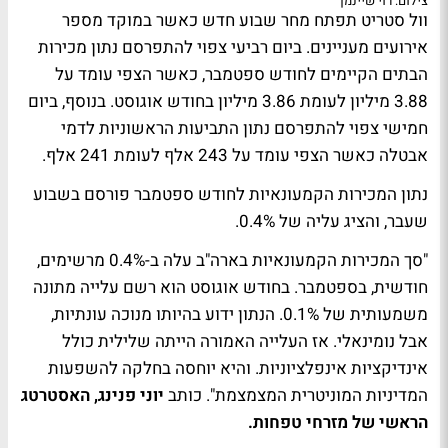
צילום: רוי שיינמן
וול סטריט תפתח מחר שבוע חדש כאשר במוקד מספר
אירועים מעניינים. ביום רביעי צפוי להתפרסם נתון מכירות
הבתים הקיימים לחודש ספטמבר, כאשר הצפי עומד על
3.88 מיליון לעומת 3.86 מיליון בחודש אוגוסט. בנוסף, ביום
חמישי צפוי להתפרסם נתון התביעות הראשוניות לדמי
אבטלה כאשר הצפי עומד על 243 אלף לעומת 241 אלף.
נתון המכירות הקמעונאיות לחודש ספטמבר פורסם בשבוע
שעבר, והציג עליה של 0.4%.
"סך המכירות הקמעונאיות בארה"ב עלה ב-0.4% מרשימים,
חודשית, בספטמבר. בחודש אוגוסט הוא רשם עלייה מתונה
משמעותית של 0.1%. הנתון ידוע בהיותו מנוכה עונתיות,
אבל נומינאלי. אז העלייה האמורה הייתה שלילית כולל
אינדיקציות אינפלציוניות. והיא יוחסה בחלקה להשפעות
המדיניות המוניטרית המצמצמת". כותב
יוני פנינג, האסטרטג
הראשי של מזרחי טפחות.