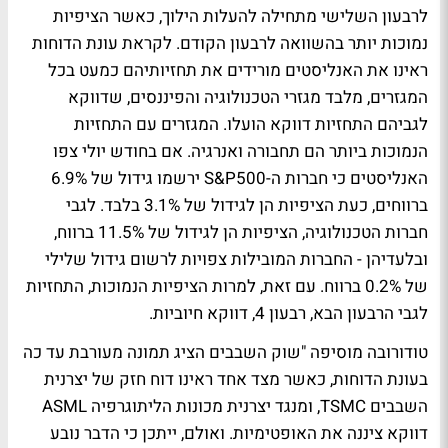
לרבעון השלישי מתחילה להעלות הילוך, כאשר הציפיות
נמוכות יותר בהשוואה לרבעון הקודם. לקראת עונת הדוחות
ראינו את האנליסטים מורידים את תחזיותיהם כמעט בכל
המגזרים, מלבד מגזרי הטכנולוגיה והפיננסים, שדווקא
לגביהם התחזיות דווקא הועלו. המגזרים עם התחזיות
הנמוכות ביותר הם תחבורה ואנרגיה. אם בחודש יולי צפו
האנליסטים כי חברות ה-S&P500 ירשמו גידול של 6.9%
ברווחים, כעת הציפיות הן לגידול של 3.1% בלבד. לגבי
חברות הטכנולוגיה, הציפיות הן לגידול של 11.5% ברווח,
ובלעדיהן - החברות המובילות צפויות לרשום גידול שלילי
של 0.2% ברווח. עם זאת, למרות הציפיות הנמוכות, התחזיות
לגבי הרבעון הבא, רבעון 4, דווקא חיוביות.
טודורובה מוסיפה "שוק השבבים הציג תמונה מעורבת עד כה
בעונת הדוחות, כאשר מצד אחד ראינו דוח חזק של יצרנית
השבבים TSMC, ומנגד יצרנית מכונות הליתוגרפיה ASML
דווקא ציננה את האופטימיות. ואולם, ייתכן כי הדבר נובע