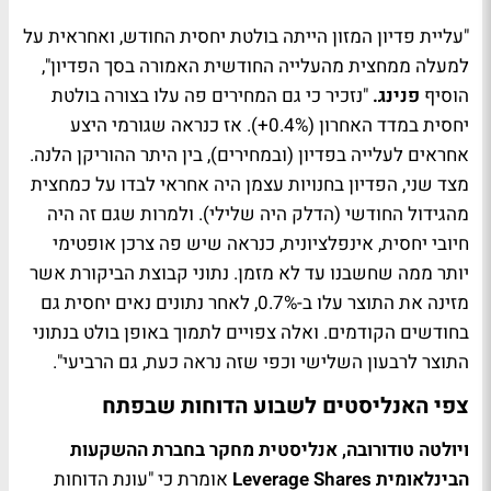
"עליית פדיון המזון הייתה בולטת יחסית החודש, ואחראית על
למעלה ממחצית מהעלייה החודשית האמורה בסך הפדיון",
הוסיף
פנינג.
"נזכיר כי גם המחירים פה עלו בצורה בולטת
יחסית במדד האחרון (0.4%+). אז כנראה שגורמי היצע
אחראים לעלייה בפדיון (ובמחירים), בין היתר ההוריקן הלנה.
מצד שני, הפדיון בחנויות עצמן היה אחראי לבדו על כמחצית
מהגידול החודשי (הדלק היה שלילי). ולמרות שגם זה היה
חיובי יחסית, אינפלציונית, כנראה שיש פה צרכן אופטימי
יותר ממה שחשבנו עד לא מזמן. נתוני קבוצת הביקורת אשר
מזינה את התוצר עלו ב-0.7%, לאחר נתונים נאים יחסית גם
בחודשים הקודמים. ואלה צפויים לתמוך באופן בולט בנתוני
התוצר לרבעון השלישי וכפי שזה נראה כעת, גם הרביעי".
צפי האנליסטים לשבוע הדוחות שבפתח
ויולטה טודורובה, אנליסטית מחקר בחברת ההשקעות
הבינלאומית Leverage Shares
אומרת כי "עונת הדוחות