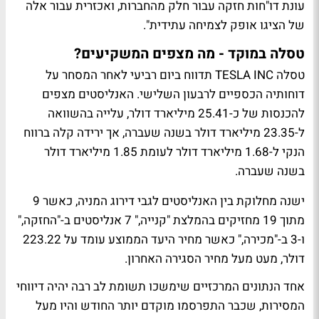
עונת דו"חות חזקה עבור חלק מהחברות, ואכזרית עבור אלה
של הציגו אופק לצמיחה עתידית".
טסלה במוקד - מה מצפים המשקיעים?
טסלה TESLA INC תדווח ביום רביעי לאחר המסחר על
דוחותיה הכספיים לרבעון השלישי. האנליסטים מצפים
להכנסות של כ-25.41 מיליארד דולר, עלייה בהשוואה
ל-23.35 מיליארד דולר בשנה שעברה, אך ירידה קלה ברווח
הנקי ל-1.68 מיליארד דולר לעומת 1.85 מיליארד דולר
בשנה שעברה.
ישנה מחלוקת בין האנליסטים לגבי דירוג המניה, כאשר 9
מתוך 19 מחזיקים בהמלצת "קנייה," 7 אנליסטים ב-"החזקה,"
ו-3 ב-"מכירה," כאשר מחיר היעד הממוצע עומד על 223.22
דולר, מעט מעל מחיר הסגירה האחרון.
אחד הנתונים המרכזיים שימשכו תשומת לב רבה יהיה דיווחי
המסירות, שכבר התפרסמו מוקדם יותר החודש והיו מעל