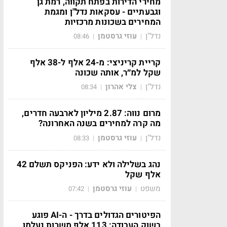
מחירי הדירות בפתח תקווה, רמת גן
וגבעתיים - עסקאות נדל"ן ומגמת
המחירים בשכונות מרכזיות
נדל"ן
עוזי גרסטמן
08:46
|
|
קריית קריניצי: מ-24 אלף ל-38 אלף
שקל למ״ר, אותה שכונה
נדל"ן
צלי אהרון
08:34
|
|
מרום נווה: 2.87 מיליון לארבעה חדרים,
מה קרה למחירים בשנה האחרונה?
נדל"ן
עוזי גרסטמן
08:33
|
|
נהג בשלילה ולא ידע: הפניקס תשלם 42
אלף שקל
משפט
עוזי גרסטמן
07:42
|
|
הפיטורים הגדולים בדרך - ה-AI פוגע
בשוק העבודה: 113 אלף משרות נעלמו