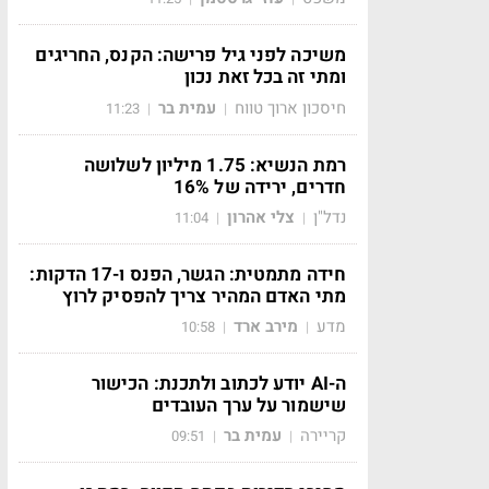
משיכה לפני גיל פרישה: הקנס, החריגים
ומתי זה בכל זאת נכון
חיסכון ארוך טווח
עמית בר
11:23
|
|
רמת הנשיא: 1.75 מיליון לשלושה
חדרים, ירידה של 16%
נדל"ן
צלי אהרון
11:04
|
|
חידה מתמטית: הגשר, הפנס ו-17 הדקות:
מתי האדם המהיר צריך להפסיק לרוץ
מדע
מירב ארד
10:58
|
|
ה-AI יודע לכתוב ולתכנת: הכישור
שישמור על ערך העובדים
קריירה
עמית בר
09:51
|
|