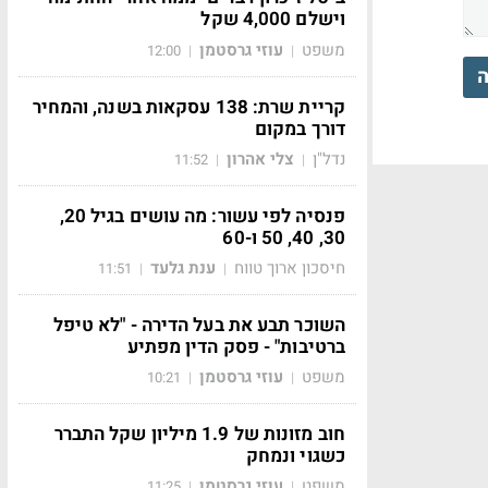
וישלם 4,000 שקל
משפט
עוזי גרסטמן
12:00
|
|
ה
קריית שרת: 138 עסקאות בשנה, והמחיר
דורך במקום
נדל"ן
צלי אהרון
11:52
|
|
פנסיה לפי עשור: מה עושים בגיל 20,
30, 40, 50 ו-60
חיסכון ארוך טווח
ענת גלעד
11:51
|
|
השוכר תבע את בעל הדירה - "לא טיפל
ברטיבות" - פסק הדין מפתיע
משפט
עוזי גרסטמן
10:21
|
|
חוב מזונות של 1.9 מיליון שקל התברר
כשגוי ונמחק
משפט
עוזי גרסטמן
11:25
|
|