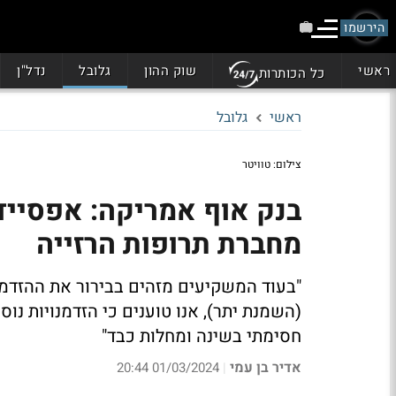
הירשמו
ראשי
שוק ההון
גלובל
נדל"ן
כל הכותרות
ראשי
גלובל
צילום: טוויטר
מחברת תרופות הרזייה
(השמנת יתר), אנו טוענים כי הזדמנויות נו
חסימתי בשינה ומחלות כבד"
אדיר בן עמי
01/03/2024 20:44
|