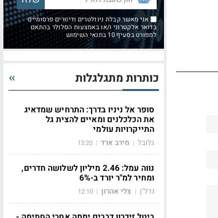
אני מאשר קבלת ניוזלטרים ודיוורים פרסומיים
בדואר אלקטרוני ו/או באמצעות הסלולר בהתאם
למפורט בסעיף 10 בתנאי השימוש
כותרות מתגלגלות
סופר אל ניניו בדרך: התרחיש שמדאיג
את הכלכלנים ומאיים להצית גל
התייקרויות עולמי
גלובל
מירב ארד
13:20
|
|
נווה עמל: 2.46 מיליון לשלושה חדרים,
ומחיר למ"ר יורד ב-6%
נדל"ן
צלי אהרון
12:10
|
|
ביטל זיכרון דברים יממה אחרי החתימה -