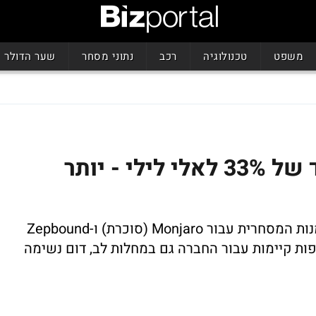
משפט
טכנולוגיה
רכב
נתוני מסחר
שער הדולר
בנק אוף אמריקה: אפסייד של 33% לאלי לילי - יותר
"בעוד המשקיעים מזהים בבירור את ההזדמנות המסחרית עבור Monjaro (סוכרת) ו-Zepbound
ספות קיימות עבור החברה גם במחלות לב, דום נשימה