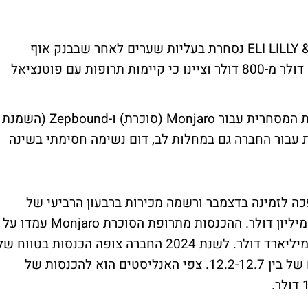
מניית ענקית התרופות אלי לילי ELI LILLY & COMPANY נסחרת בעליות שערים לאחר שבבנק אוף
אמריקה העלו את מחיר היעד שלהם ל-1,000 דולר מ-800 דולר וציינו כי קיימות תרופות עם פוטנציאל
"בעוד המשקיעים מזהים בבירור את ההזדמנות המסחרית עבור Monjaro (סוכרת) ו-Zepbound (השמנת
מות עבור החברה גם במחלות לב, דום נשימה חסימתי בשינה
ההרזייה של אלי לילי, Zepbound, הפכה לזמינה בדצמבר ורשמה מכירות ברבעון הרביעי של
175.8 מיליון דולר, יותר כפול מהצפי של 75 מיליון דולר. ההכנסות מתרופת הסוכרת Monjaro עמדו על
2.2 מיליארד דולר, מעל הקונצנזוס של 1.73 מיליארד דולר. לשנת 2024 החברה צופה הכנסות בטווח ש
בין 40.4-41.6 מיליון דולר ורווח למניה בטווח של בין 12.2-12.7. צפי האנליסטים הוא להכנסות של