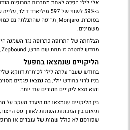
ב-59% לשווי של 597 מיליאר
בסוכרת, Monjaro, תרופה שהתגל
משמינים.
הצלחתה של התרופה כתרופה נגד השמנה היית
מחדש למטרה זו תחת שם חדש, Zepbound, לה היא קיבלה אישור FDA בחודש נובמבר האחרון.
הליקויים שנמצאו במפעל
בניו ג'רזי בחודש יולי, בה נמצאו פגמים מסו
והוא מצא ליקויים חמורים עוד יותר.
בין הליקויים שנמצאו הם היעדר מעקב על תהל
תיאום בין המכונות השונות לאורך פס הייצור
שפורסם לא כולל שמות של עובדים או תרופות