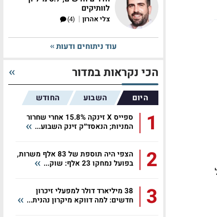
לוותיקים
|
צלי אהרון
(4)
עוד ניתוחים ודעות
הכי נקראות במדור
היום
השבוע
החודש
1
ספייס X זינקה 15.8% אחרי שחרור
המניות; הנאסד״ק זינק השבוע...
2
הצפי היה תוספת של 83 אלף משרות,
בפועל נמחקו 23 אלף: שוק...
ל
3
38 מיליארד דולר למפעלי זיכרון
חדשים: למה דווקא מיקרון נהנית...