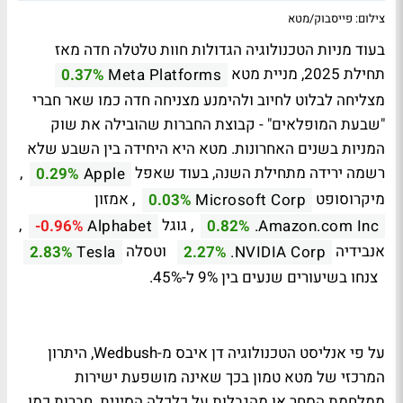
צילום: פייסבוק/מטא
בעוד מניות הטכנולוגיה הגדולות חוות טלטלה חדה מאז
תחילת 2025, מניית מטא
0.37%
Meta Platforms
מצליחה לבלוט לחיוב ולהימנע מצניחה חדה כמו שאר חברי
"שבעת המופלאים" - קבוצת החברות שהובילה את שוק
המניות בשנים האחרונות. מטא היא היחידה בין השבע שלא
רשמה ירידה מתחילת השנה, בעוד שאפל
,
0.29%
Apple
מיקרוסופט
, אמזון
0.03%
Microsoft Corp
, גוגל
,
-0.96%
Alphabet
0.82%
Amazon.com Inc.
אנבידיה
וטסלה
2.83%
Tesla
2.27%
NVIDIA Corp.
צנחו בשיעורים שנעים בין 9% ל-45%.
על פי אנליסט הטכנולוגיה דן איבס מ-Wedbush, היתרון
המרכזי של מטא טמון בכך שאינה מושפעת ישירות
ממלחמת הסחר או מהגבלות על כלכלה הסינית. חברות כמו