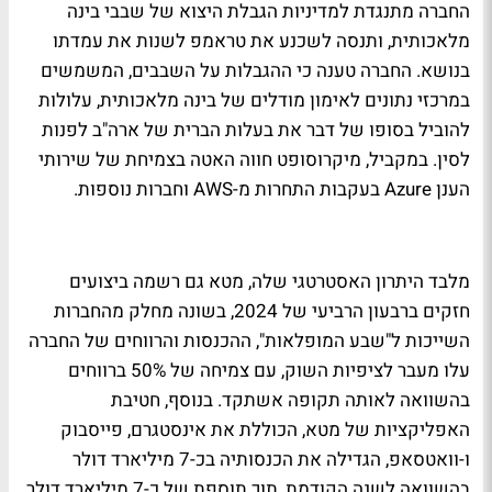
החברה מתנגדת למדיניות הגבלת היצוא של שבבי בינה
מלאכותית, ותנסה לשכנע את טראמפ לשנות את עמדתו
בנושא. החברה טענה כי ההגבלות על השבבים, המשמשים
במרכזי נתונים לאימון מודלים של בינה מלאכותית, עלולות
להוביל בסופו של דבר את בעלות הברית של ארה"ב לפנות
לסין. במקביל, מיקרוסופט חווה האטה בצמיחת של שירותי
הענן Azure בעקבות התחרות מ-AWS וחברות נוספות.
מלבד היתרון האסטרטגי שלה, מטא גם רשמה ביצועים
חזקים ברבעון הרביעי של 2024, בשונה מחלק מהחברות
השייכות ל"שבע המופלאות", ההכנסות והרווחים של החברה
עלו מעבר לציפיות השוק, עם צמיחה של 50% ברווחים
בהשוואה לאותה תקופה אשתקד. בנוסף, חטיבת
האפליקציות של מטא, הכוללת את אינסטגרם, פייסבוק
ו-וואטסאפ, הגדילה את הכנסותיה בכ-7 מיליארד דולר
בהשוואה לשנה הקודמת, תוך תוספת של כ-7 מיליארד דולר