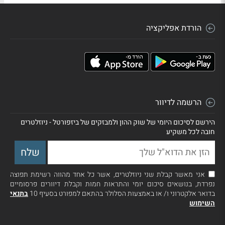
הורדת אפליקציה
הרשמה לדיוור
הירשם לסיכום היומי של שוק ההון ולמבזקים של ביזפורטל - ניוזלטרים
חובה לכל משקיע
אני מאשר קבלת שני ניוזלטרים, אשר כל אחד מהווה רשימת תפוצה
נפרדת, בנושאים סיכום יומי והתראות חמות וקבלת דיוורים פרסומיים
בדואר אלקטרוני ו/ או באמצעות הסלולר בהתאם למפורט בסעיף 10
בתנאי
השימוש