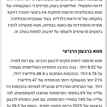
לרווח התפעולי. אנליסטים בשוק מציינים כי השקעותיה של
מטא בטכנולוגיות חדשות מחזקות את ביצועי החברה דווקא
בתקופה של אי-ודאות כלכלית. בעוד שענקיות טכנולוגיה
אחרות מתמודדות עם האטה בצמיחה, מטא ממשיכה להציג
ביצועים מרשימים ולשמור על יציבות, לפחות בשלב זה.
מטא ברבעון הרביעי
מטא פרסמה דוחות חזקים לרבעון הרביעי, עם רווח למניה
של 8.02 דולר - גבוה בהרבה מתחזיות האנליסטים שעמדו
על 6.76 דולר. ההכנסות הסתכמו ב-48.4 מיליארד דולר,
21% יותר מאשתקד ויותר מהתחזית של 47 מיליארד
דולר. שני הגורמים המרכזיים שהובילו לצמיחה בהכנסות היו
עלייה של 6% במספר הפרסומות שהוצגו למשתמשים, לצד
עלייה של 14% במחירי הפרסומות. עם זאת, התחזית לרבעון
הראשון של 2025 הייתה מתונה יחסית - בטווח של 39.5 עד