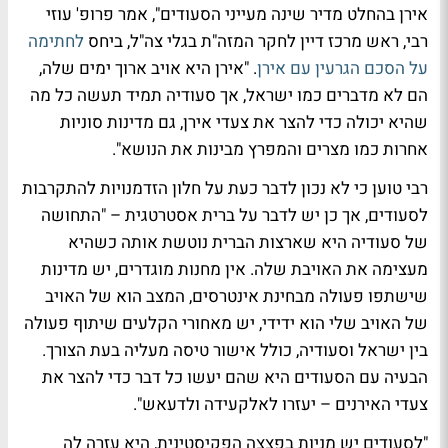
אירן בהחלט מדיר שינה מעייני הסעודים", אמר פרופ' עוזי
רבי, ראש מרכז דיין לחקר המזה"ת בגלי צה"ל, ביחס
לחתימה
על הסכם הגרעין עם אירן
. "אירן היא אויב ארוך ימים שלה,
הם לא מדברים כמו ישראל, אך סעודיה תמיד תעשה כל מה
שהיא יכולה כדי להצר את צעדי אירן, גם מדינות סוניות
אחרות כמו מצרים והמפרץ מבינות את הנושא".
רבי טוען כי לא נכון לדבר כעת על חלון הזדמנויות להתקרבות
לסעודים, אך כן יש לדבר על ברית אסטרטגית – "התחושה
של סעודיה היא שארצות הברית נוטשת אותה כשהיא
מעצימה את האויבת שלה. אין מחנות מוגדרים, יש מדינות
שישתפו פעולה מבחינת אינטרסים, המצב הוא של האויב
של האויב שלי הוא ידידי, יש מאחורי הקלעים שיתוף פעולה
בין ישראל וסעודיה, כולל אישור טיסה מעליה בעת הצורך.
הבעיה עם הסעודים היא שהם יעשו כל דבר כדי להצר את
צעדי האירנים – יעזרו לאלקעידה ולדעאש".
"לסעודים יש מניות בפצצה הפקיסטינית, היא עזרה לה