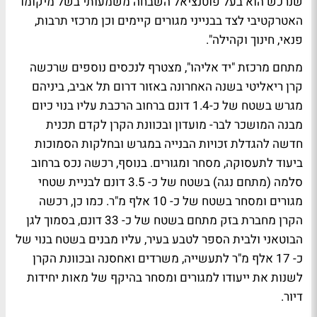
שנרכש הוא בעל פוטנציאל השבחה משמעותי בשל מיקומו
האטרקטיבי לצד בבנייני מגורים קיימים וכן מרכזי תרבות,
פנאי, חינוך וקהילה".
מתחם מרכזת "יד אליהו", מצטרף לנכסים נוספים שרכשה
קרן ריאליטי בשנה האחרונה באזור דרום תל אביב, ביניהם
מגרש בשטח של כ-1.4 דונם ברחוב הרכבת עליו בנוי כיום
מבנה המושכר לבר- מועדון ובכוונת הקרן לקדם תכנית
חדשה להגדלת זכויות הבנייה במגרש ובחלקות הסמוכות
ביעוד לתעסוקה, מסחר ומגורים. בנוסף, רכשה נכס ברחוב
סלמה (מתחם נגה) בשטח של כ- 3.5 דונם לבניית שטחי
מגורים ומסחר בשטח של כ- 10 אלף מ"ר. כמו כן, רכשה
הקרן מחברת בזק מתחם בשטח של כ- 33 דונם, בסמוך לגן
הבוטאני ולבית הספר לטבע בעיר, עליו מבנים בשטח בנוי של
כ- 17 אלף מ"ר לתעשייה, משרדים ואחסנה ובכוונת הקרן
לשנות את ייעודו למגורים ומסחר בהיקף של מאות יחידות
דיור.