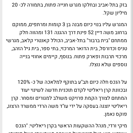
בזק בתל-אביב ובחלקו מגרש חנייה פתוח, בתמורה לכ- 20
מיליון שקל.
המגרש עליו בנוי כיום מבנה בן 3 קומות ומרתפים, ממוקם
ברחוב משה דיין 52 פינת דרך ההגנה 131 ומהווה חלק
ממתחם "בית ברבור" בתל-אביב, הכולל קאנטרי קלאב, מגרשי
טניס וכדורסל, בית הדואר המרכזי, בתי ספר, בית גיל הזהב,
מרכזי תרבות ופארק פתוח. בנוסף, קיימים אחוזי בנייה
נוספים שלא נוצלו.
על הנכס חלה כיום תב"ע בתוקף למלאכה של כ- 120%
ובכוונת קרן ריאליטי לקדם תוכנית חדשה לשינוי יעוד
המתחם לצורך הקמת פרויקט משולב למגורים ומסחר. קרן
ריאליטי יוצגה בעסקה על ידי עו"ד משה הרדי ממשרד הרצוג,
פוקס נאמן.
מיקי ורדי, מנהל ההשקעות הראשי בקרן ריאליטי: "הנכס