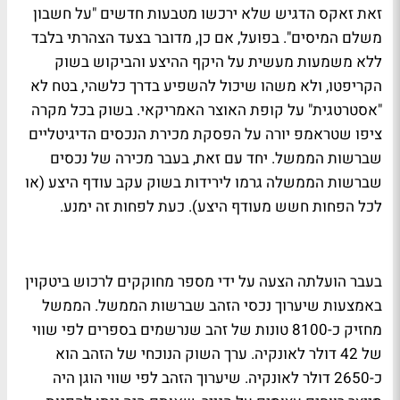
זאת זאקס הדגיש שלא ירכשו מטבעות חדשים "על חשבון
משלם המיסים". בפועל, אם כן, מדובר בצעד הצהרתי בלבד
ללא משמעות מעשית על היקף ההיצע והביקוש בשוק
הקריפטו, ולא משהו שיכול להשפיע בדרך כלשהי, בטח לא
"אסטרטגית" על קופת האוצר האמריקאי. בשוק בכל מקרה
ציפו שטראמפ יורה על הפסקת מכירת הנכסים הדיגיטליים
שברשות הממשל. יחד עם זאת, בעבר מכירה של נכסים
שברשות הממשלה גרמו לירידות בשוק עקב עודף היצע (או
לכל הפחות חשש מעודף היצע). כעת לפחות זה ימנע.
בעבר הועלתה הצעה על ידי מספר מחוקקים לרכוש ביטקוין
באמצעות שיערוך נכסי הזהב שברשות הממשל. הממשל
מחזיק כ-8100 טונות של זהב שנרשמים בספרים לפי שווי
של 42 דולר לאונקיה. ערך השוק הנוכחי של הזהב הוא
כ-2650 דולר לאונקיה. שיערוך הזהב לפי שווי הוגן היה