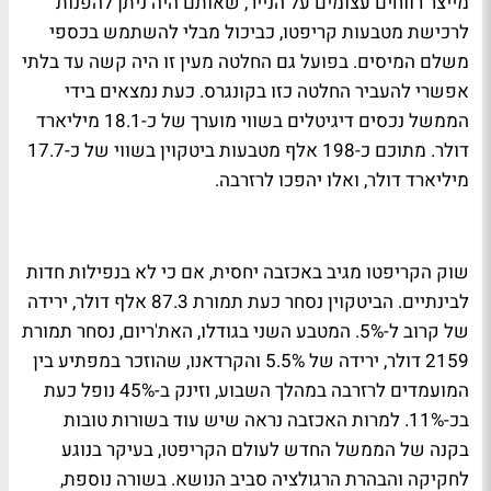
מייצר רווחים עצומים על הנייר, שאותם היה ניתן להפנות
לרכישת מטבעות קריפטו, כביכול מבלי להשתמש בכספי
משלם המיסים. בפועל גם החלטה מעין זו היה קשה עד בלתי
אפשרי להעביר החלטה כזו בקונגרס. כעת נמצאים בידי
הממשל נכסים דיגיטלים בשווי מוערך של כ-18.1 מיליארד
דולר. מתוכם כ-198 אלף מטבעות ביטקוין בשווי של כ-17.7
מיליארד דולר, ואלו יהפכו לרזרבה.
שוק הקריפטו מגיב באכזבה יחסית, אם כי לא בנפילות חדות
לבינתיים. הביטקוין נסחר כעת תמורת 87.3 אלף דולר, ירידה
של קרוב ל-5%. המטבע השני בגודלו, האת'ריום, נסחר תמורת
2159 דולר, ירידה של 5.5% והקרדאנו, שהוזכר במפתיע בין
המועמדים לרזרבה במהלך השבוע, וזינק ב-45% נופל כעת
בכ-11%. למרות האכזבה נראה שיש עוד בשורות טובות
בקנה של הממשל החדש לעולם הקריפטו, בעיקר בנוגע
לחקיקה והבהרת הרגולציה סביב הנושא. בשורה נוספת,