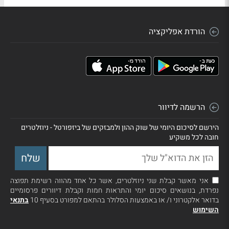
הורדת אפליקציה
הרשמה לדיוור
הירשם לסיכום היומי של שוק ההון ולמבזקים של ביזפורטל - ניוזלטרים
חובה לכל משקיע
אני מאשר קבלת שני ניוזלטרים, אשר כל אחד מהווה רשימת תפוצה
נפרדת, בנושאים סיכום יומי והתראות חמות וקבלת דיוורים פרסומיים
בדואר אלקטרוני ו/ או באמצעות הסלולר בהתאם למפורט בסעיף 10
בתנאי
השימוש