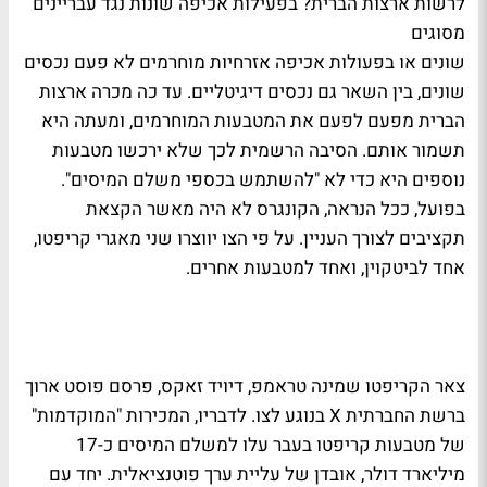
לרשות ארצות הברית? בפעילות אכיפה שונות נגד עבריינים
מסוגים
שונים או בפעולות אכיפה אזרחיות מוחרמים לא פעם נכסים
שונים, בין השאר גם נכסים דיגיטליים. עד כה מכרה ארצות
הברית מפעם לפעם את המטבעות המוחרמים, ומעתה היא
תשמור אותם. הסיבה הרשמית לכך שלא ירכשו מטבעות
נוספים היא כדי לא "להשתמש בכספי משלם המיסים".
בפועל, ככל הנראה, הקונגרס לא היה מאשר הקצאת
תקציבים לצורך העניין. על פי הצו יווצרו שני מאגרי קריפטו,
אחד לביטקוין, ואחד למטבעות אחרים.
צאר הקריפטו שמינה טראמפ, דיויד זאקס, פרסם פוסט ארוך
ברשת החברתית X בנוגע לצו. לדבריו, המכירות "המוקדמות"
של מטבעות קריפטו בעבר עלו למשלם המיסים כ-17
מיליארד דולר, אובדן של עליית ערך פוטנציאלית. יחד עם