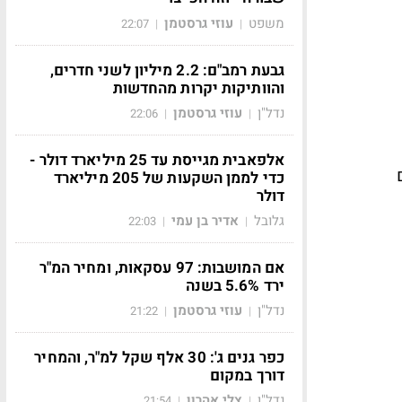
משפט
עוזי גרסטמן
22:07
|
|
גבעת רמב"ם: 2.2 מיליון לשני חדרים,
והוותיקות יקרות מהחדשות
נדל"ן
עוזי גרסטמן
22:06
|
|
אלפאבית מגייסת עד 25 מיליארד דולר -
ם
כדי לממן השקעות של 205 מיליארד
דולר
גלובל
אדיר בן עמי
22:03
|
|
אם המושבות: 97 עסקאות, ומחיר המ"ר
ירד 5.6% בשנה
נדל"ן
עוזי גרסטמן
21:22
|
|
כפר גנים ג': 30 אלף שקל למ"ר, והמחיר
דורך במקום
נדל"ן
צלי אהרון
21:54
|
|