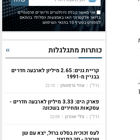
אני מאשר קבלת ניוזלטרים ודיוורים פרסומיים
בדואר אלקטרוני ו/או באמצעות הסלולר בהתאם
למפורט בסעיף 10 בתנאי השימוש
מכירות
כותרות מתגלגלות
קריית גנים: 2.65 מיליון לארבעה חדרים
בבניין מ-1991
דולר,
נדל"ן
עוזי גרסטמן
22:10
|
|
17 מיליון
פארק הים: 3.33 מיליון לארבעה חדרים -
עסקאות ומחירים בשכונה
נדל"ן
צלי אהרון
22:09
|
|
לעס זכוכית בסלט ברזל, יצא עם שן
שבורה - וזה הפיצוי