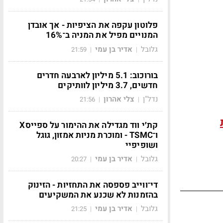
פלוטון עקפה את הציפיות - אך אובדן
המנויים מפיל את המניה ב־16%
גלובל
אדיר בן עמי
21:59
|
|
בורוכוב: 5.1 מיליון לארבעה חדרים
חדשים, 3.7 מיליון לוותיקים
נדל"ן
צלי אהרון
21:56
|
|
קת׳י ווד מגדילה את ההימור על ספייסX
ו־TSMC - ומוכרת מניות אמזון, גוגל
ושופיפיי
גלובל
אדיר בן עמי
20:27
|
|
די־ווייב פספסה את התחזיות - הזינוק
בהזמנות לא שכנע את המשקיעים
גלובל
אדיר בן עמי
21:25
|
|