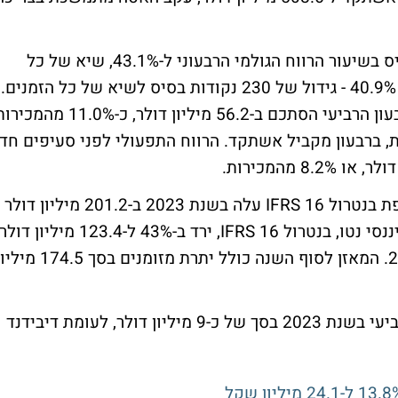
עוד לפי הדוחות, ניכר שיפור 340 נקודות בסיס בשיעור הרווח הגולמי הרבעוני ל-43.1%, שיא של כל
הזמנים. שיעור הרווח הגולמי השנתי עמד על 40.9% - גידול של 230 נקודות בסיס לשיא של כל הזמנים.
הרווח התפעולי לפני סעיפים חד פעמיים ברבעון הרביעי הסתכם ב-56.2 מיליון דולר, כ-11.0% מה
ליון דולר, או 10.5% מהמכירות, ברבעון מקביל אשתקד. הרווח התפעולי לפני סעיפים חד
עוד עולה, כי תזרים המזומנים מפעילות שוטפת בנטרול IFRS 16 עלה בשנת 2023 ב-201.2 מיליון דולר
לשיא שנתי של 181.9 מיליון דולר. החוב הפיננסי נטו, בנטרול IFRS 16, ירד ב-43% ל-123.4 מיליון 
לעומת 217.4 מיליון דולר ב-31 בדצמבר 2022. המאזן לסוף השנה כולל יתרת מזומנים בסך 4.5
כמו כן, החברה הכריזה על דיבידנד לרבעון הרביעי בשנת 2023 בסך של כ-9 מיליון דולר, לעומת דיבידנד