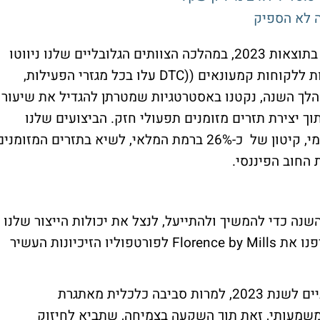
ה לא הספיק
אייזק דבח, מנכ"ל דלתא גליל, מסר: "אני גאה בתוצאות 2023, במהלכה הצוותים הגלובליים שלנו ניווטו
בהצלחה בסביבה קמעונאית מאתגרת. המכירות ללקוחות קמעונאים ((DTC עלו בכל מגזרי הפעילות,
הלך השנה, נקטנו באסטרטגיות שמטרתן להגדיל את שיעור
וך יצירת תזרים מזומנים תפעולי חזק. הביצועים שלנו
בשנת 2023 הביאו לשיא בשיעור הרווח הגולמי, קיטון של כ-26% ברמת המלאי, לשיא בתזרים המזומני
חוב הפיננסי.
נה כדי להמשיך ולהתייעל, לנצל את יכולות הייצור שלנו
ולפתח מוצרים חדשניים עבור לקוחותינו. צירפנו את Florence by Mills לפורטפוליו הזיכיונות העשיר
"החברה השיגה את היעדים הפיננסיים העדכניים לשנת 2023, למרות סביבה כלכלית מאתגרת
במהלך 2023 השיאו ערך משמעותי, זאת תוך השקעה בצמיחה, שתביא לחיזוק