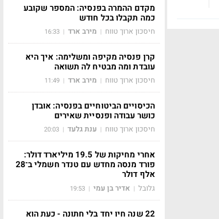
מקדם ההמרה בפנסיה: המספר שקובע
כמה תקבלו בכל חודש
חיסכון ארוך טווח
מירב ארד
16:33
|
|
קרן פנסיה מקיפה ומשלימה: איך היא
עובדת ומה מבטיח לה תשואה
חיסכון ארוך טווח
מירב ארד
11:49
|
|
הכיסויים הביטוחיים בפנסיה: אובדן
כושר עבודה ופנסיית שאירים
חיסכון ארוך טווח
ענת גלעד
20:03
|
|
אחרי מחיקות של 19.5 מיליארד דולר:
פורד מנסה מחדש עם טנדר חשמלי ב־28
אלף דולר
גלובל
אדיר בן עמי
19:53
|
|
22 שנה חיו יחד בלי חתונה - כעת הוא