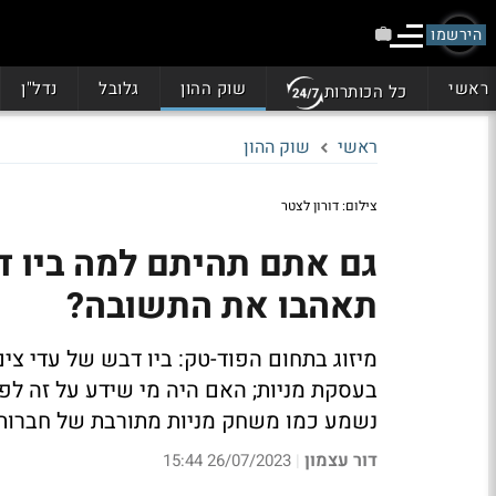
הירשמו
ראשי
שוק ההון
גלובל
נדל"ן
כל הכותרות
ראשי
שוק ההון
צילום: דורון לצטר
תאהבו את התשובה?
מיזוג בתחום הפוד-טק: ביו דבש של עדי צים
בעסקת מניות; האם היה מי שידע על זה לפנ
נשמע כמו משחק מניות מתורבת של חברות
דור עצמון
26/07/2023 15:44
|