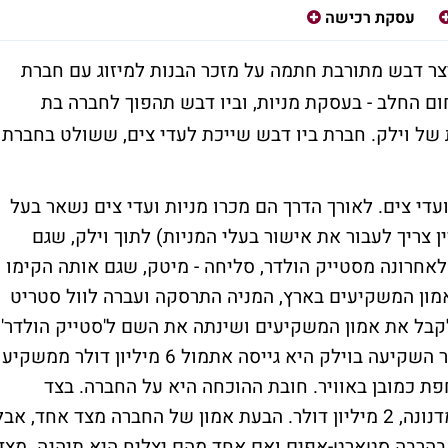
עסקת רכישה
ר דבש מתורבת חתמה על מזכר הבנות למיזוג עם חברת
 החלב - בעסקת מניות, וביו דבש תהפוך לחברה בת
של וילק. חברת ביו דבש שייכת לעדי צים, ששולט בחברת
ועדי צים. לאורך הדרך הם מכרו מניות ועדי צים נשאר בעל
 צריך לעבור את אישור בעלי המניות) לתוך וילק, שגם
 לאחרונה מסטייק הולדר, סליחה - מיטק, שגם אותה הקימו
מון המשקיעים בארץ, המניה התרסקה ועברה לוול סטריט
קבל את אמון המשקיעים ושינתה את השם ל'סטייק הולדר'
כדי להתחיל שוב מחדש. אחרי שסטייק הולדר השקיעה בוילק היא גייסה אתמול 6 מיליון דולר ממשקיע
ת כמובן באוויר. חובת ההוכחה היא על החברה. בצד
החיובי אצל וילק - היא הצליחה להשיג כסף מדנונה, 2 מיליון דולר. הבעת אמון של החברה מצד אחד, אב
 בהרבה סטארט-אפים ואם אחד מהם יצליח היא תיהנה. מצד