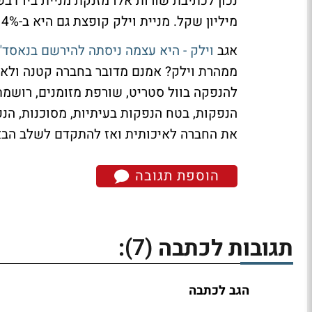
מיליון שקל. מניית וילק קופצת גם היא ב-4% למחיר של 1.06 שקל ושווי שוק של 72.7 מיליון שקל.
אגב
וילק - היא עצמה ניסתה להירשם בנאסד
ממהרת וילק? אמנם מדובר בחברה קטנה ולא 
להנפקה בוול סטריט, שורפת מזומנים, רושמ
הנפקות, בטח הנפקות בעיתיות, מסוכנות, הנ
את החברה לאיכותית ואז להתקדם לשלב הבא
הוספת תגובה
(7)
תגובות לכתבה
:
הגב לכתבה