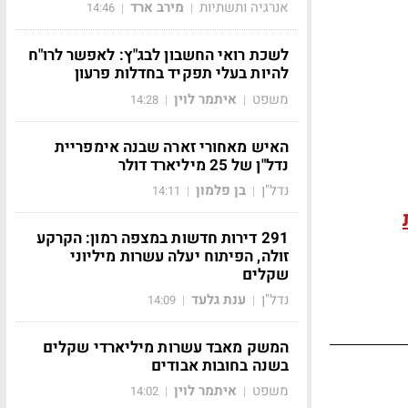
אנרגיה ותשתיות
מירב ארד
14:46
|
|
לשכת רואי החשבון לבג"ץ: לאפשר לרו"ח
להיות בעלי תפקיד בחדלות פרעון
משפט
איתמר לוין
14:28
|
|
האיש מאחורי זארה שבנה אימפריית
נדל"ן של 25 מיליארד דולר
נדל"ן
בן פלמון
14:11
|
|
291 דירות חדשות במצפה רמון: הקרקע
זולה, הפיתוח יעלה עשרות מיליוני
שקלים
נדל"ן
ענת גלעד
14:09
|
|
המשק מאבד עשרות מיליארדי שקלים
בשנה בחובות אבודים
משפט
איתמר לוין
14:02
|
|