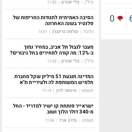
נדל"ן
צלי אהרון
11:50
|
|
0
הסיבה האמיתית לתנודות החריפות של
פלנטיר בשנה האחרונה
גלובל
שלמה גרינברג
15:01
|
|
מעבר לגבול תל אביב, במחיר נמוך
ב-12%: מה קורה למחירים בתל גיבורים?
נדל"ן
צלי אהרון
11:20
|
|
המדינה תובעת 51 מיליון שקל מחברת
חלמיש המשותפת לה ולעיריית ת"א
משפט
איתמר לוין
11:19
|
|
ישראייר פותחת קו ישיר למדריד - החל
מ-340 דולר הלוך ושוב
תעופה
מירב ארד
11:06
|
|