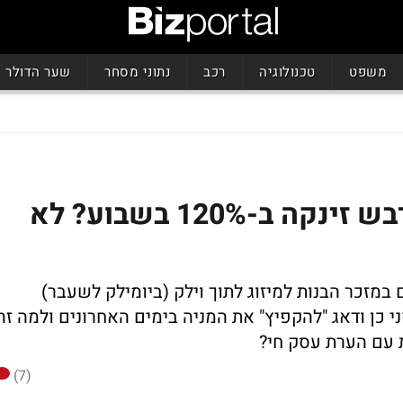
משפט
טכנולוגיה
רכב
נתוני מסחר
שער הדולר
גם אתם תהיתם למה ביו דבש זינקה ב-120% בשבוע? לא
 במזכר הבנות למיזוג לתוך וילק (ביומילק לשעבר)
י כן ודאג "להקפיץ" את המניה בימים האחרונים ולמה זה
 עם הערת עסק חי?
(7)