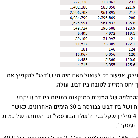
לוילק, אפשר רק לשאול האם היה מי ש"דאג" להקפיץ את
 יחס המיזוג לטובת ביו דבש עולה.
ס ההחלפה של המניות המוקצות במניות ביו דבש יקבע
בהתאם לממוצע שווי שוק של וילק טכנולוגיות ושל ביו דבש בבורסה ב-30 הימים האחרונים, כאשר
משווי השוק של החברה ינוכה סך שלא יפחת 4 מיליון שקל בגין ה"שלד הבורסאי" וכן הפחתה של כמות
העסקה".