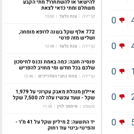
להישאר או להשתחרר? מתי הקבע
משתלם ומתי כדאי לצאת
קריירה
ענת גלעד
13:00
|
|
0
772 אלף שקל בשנה לרופא מומחה,
ושליש מזה פרטי
0
קריירה
ענת גלעד
12:48
|
|
פנסיה חובה: כמה באמת נכנס לחיסכון
שלכם בכל חודש ומי מחויב להפריש
0
קריירה
צוות כתבי המדריכים
12:46
|
|
איילון מנהלת מאבק עקרוני על 1,979
0
שקל - שעד עכשיו עלה לה 7,500 שקל
משפט
איתמר לוין
11:38
|
|
0
יד התשעה: 2 מיליון שקל על 41 מ"ר -
והפינוי-בינוי עוד רחוק