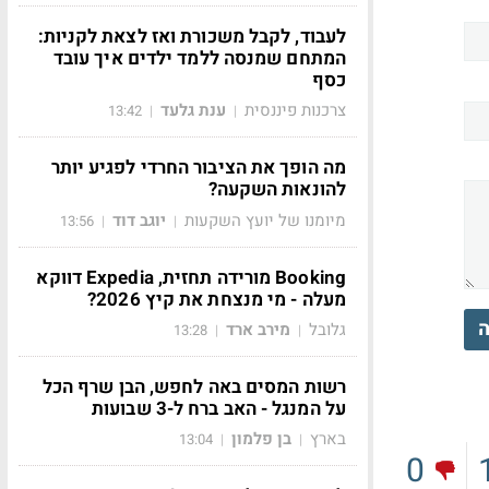
לעבוד, לקבל משכורת ואז לצאת לקניות:
המתחם שמנסה ללמד ילדים איך עובד
כסף
צרכנות פיננסית
ענת גלעד
13:42
|
|
מה הופך את הציבור החרדי לפגיע יותר
להונאות השקעה?
מיומנו של יועץ השקעות
יוגב דוד
13:56
|
|
Booking מורידה תחזית, Expedia דווקא
מעלה - מי מנצחת את קיץ 2026?
ה
גלובל
מירב ארד
13:28
|
|
רשות המסים באה לחפש, הבן שרף הכל
על המנגל - האב ברח ל-3 שבועות
בארץ
בן פלמון
13:04
|
|
0