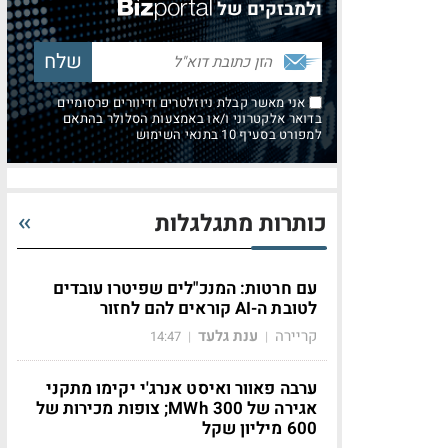
ולמבזקים של
אני מאשר קבלת ניוזלטרים ודיוורים פרסומיים
בדואר אלקטרוני ו/או באמצעות הסלולר בהתאם
למפורט בסעיף 10 בתנאי השימוש
כותרות מתגלגלות
עם חרטות: המנכ"לים שפיטרו עובדים
לטובת ה-AI קוראים להם לחזור
קריירה
ענת גלעד
14:47
|
|
ערבה פאוור ואיסט אנרג'י יקימו מתקני
אגירה של 300 MWh; צופות מכירות של
600 מיליון שקל