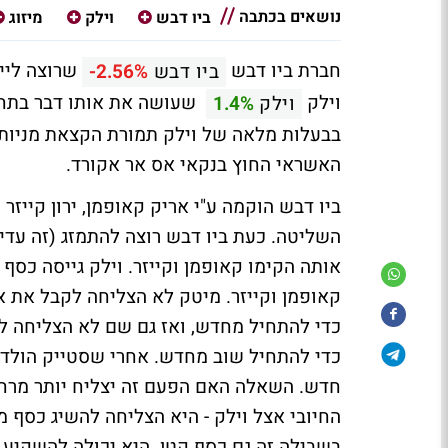
נושאים בכתבה
ביו דבש
וילק
מיזוג
חברת ביו דבש
שרוצה לייצ
ביו דבש
-2.56%
וילק
שעושה את אותו דבר בתחום
וילק
1.4%
בבעלות מלאה של וילק תמורת הקצאת מניות 
האשראי החוץ בנקאי אס אר אקורד.
ביו דבש הוקמה ע"י אריק קאופמן, ירון קייזר 
השליטה. כעת ביו דבש רוצה להתמזג (זה עדיין
אותה הקימו קאופמן וקייזר. וילק גייסה כסף
קאופמן וקייזר. מיטק לא הצליחה לקבל את א
כדי להתחיל מחדש, ואז גם שם לא הצליחה ל
חדש. השאלה האם הפעם זה יצליח יותר מרחפ
בשבילה זה גם כסף קטן. היא יכולה להשקיע