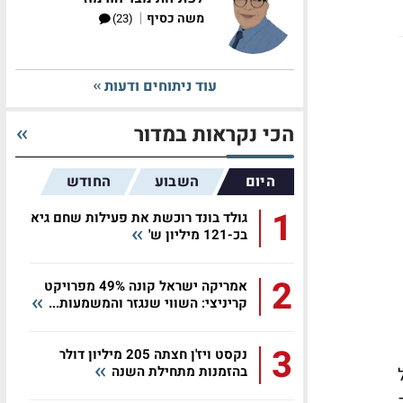
|
משה כסיף
(23)
עוד ניתוחים ודעות
הכי נקראות במדור
היום
השבוע
החודש
1
גולד בונד רוכשת את פעילות שחם גיא
בכ-121 מיליון ש'
2
אמריקה ישראל קונה 49% מפרויקט
קריניצי: השווי שנגזר והמשמעות...
3
נקסט ויז'ן חצתה 205 מיליון דולר
בהזמנות מתחילת השנה
ל