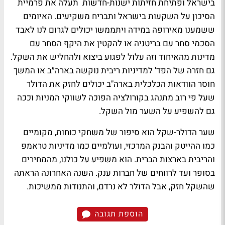
בישראל ופתיחת חזיתות ישנות-חדשות תעלה את פרמיית
הסיכון על השקעות בישראל ותבריח משקיעים. האיומים
ששמענו מאירופה במידה ויתממשו יכולים לגרום לנו לאבד
הסכמי סחר עם בריטניה או להקטין את היקף הסחר עם
מדינות מהאיחוד וזה עלול לפגוע ביצוא ולהחליש את השקל.
גם חזרה של הפד' למדיניות ריבית נוקשה בארה״ב או המשך
חוסר הוודאות הכלכלית בארה"ב יכולים לחזק את הדולר
שעל פי רוב מתנהג בקורולציה הפוכה לשווקי המניות וככה
גם להשפיע על השער מול השקל.
שער הדולר-שקל הוא סיפור של משחקי כוחות, מקומיים
כמו ההייטק והבנק המרכזי, ועולמיים כמו מדיניות טראמפ
והריבית בארצות הברית. הוא משפיע על כולנו, מהמחירים
בסופר ועד לרווחים של חברות ענק. השנה האחרונה הראתה
שהשקל חזק, אבל הדולר לא נרדם, והתנודות ממשיכות.
הוספת תגובה