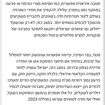
תגובה איראנית אפשרית, כמו חסימת מצרי הורמוז או פגיעה
במתקני נפט במפרץ, עלולה להקפיץ את מחירי האנרגיה
בעולם, ליצור תנודתיות חדה בשווקים, ולהבריח משקיעים
מהשקל לנכסים בטוחים יותר. במצב כזה, לא רק שהשקל
ייחלש, גם יצואנים ישראלים יתקשו לתפקד בסביבה של
סנקציות, לחצים פוליטיים וביטול הסכמים.
מנגד, בצד הסיכוי, קיימת אפשרות שהמשק יחזור למסלול
של יציבות, במיוחד אם תיווצר הפסקת אש או הסדרה
מדינית בצפון ובדרום. במצב כזה, ישראל עשויה לחזור
למעמדה הקלאסי-אידאלי, כלכלה חזקה, הייטק חזק, עם
גירעון נמוך ויתרות מט"ח גבוהות. המשקיעים הזרים ימשיכו
להזרים הון, ייצוא השירותים יתחזק, וחברות ימשיכו להמיר
דולרים לשקלים, כל אלו תומכים בהמשך התחזקות השקל,
ואולי אף חזרה לטווחים שנראו בתחילת 2023.