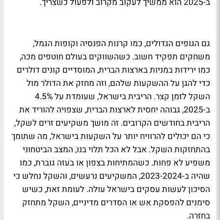
ב-2025 הוא ממשיך לעקוב מקרוב ולפעול כשצריך.
גם הגופים הגדולים, כמו קרנות הפנסיה וקופות הגמל,
משחקים תפקיד חשוב. כשהשווקים בעולם חוטפים מכה,
כמו ירידות במניות בארצות הברית, המוסדיים קונים דולרים
כדי להגן על ההשקעות שלהם, וזה מחזק את הדולר מול
השקל לזמן קצר. הריבית בישראל, שעומדת על 4.5%
ב-2025, גבוהה יחסית לארצות הברית, שצפויה להוריד את
הריבית בחודשים הקרובים. זה מושך משקיעים זרים לשקל,
כי הם יכולים להרוויח יותר על השקעות בישראל, מה שתומך
בהתחזקות השקל. אבל לא הכל תלוי בנו, המצב הביטחוני
משפיע לא פחות. כשהמתיחות בצפון או בעזה גוברת, כמו
שהיה ב-2023-2024, המשקיעים נרעשים, והשקל נחלש כי
הסיכון לעשות עסקים בישראל עולה. לעומת זאת, כשיש
סימנים להפסקת אש או הסדרים מדיניים, השקל מתחזק
בחזרה.