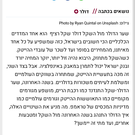
נושאים בכתבה
דולר
צילום: Photo by Ryan Quintal on Unsplash
שער הדולר מול השקל
דולר שקל רציף
הוא אחד המדדים
הכלכליים הכי חשובים בישראל, כזה שמשפיע על כל אחד
מאיתנו, מהמחירים בסופר ועד לשכר של עובדי ההייטק.
כשהשקל מתחזק, היבוא נהיה זול יותר, יוקר המחיה יורד
ובנק ישראל יכול לתמרן במאבק באינפלציה. אבל בצד השני,
זה מכה בתעשיית ההייטק, שמתחרה בשווקים העולמיים
ומשלמת לעיתים משכורות בדולרים. בשנה האחרונה, שער
הדולר-שקל התנדנד כמו רכבת הרים, מושפע מגורמים
מקומיים כמו התאוששות ההייטק וגורמים עולמיים כמו
מדיניות המכסים של טראמפ. מה מניע את השינויים האלה,
איך הדולר התנהג בשנה האחרונה מול השקל ומטבעות
אחרים, ועד מתי זה יימשך?