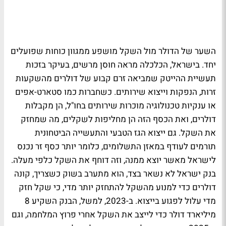
השער של הדולר מול השקל מושפע ממגוון כוחות שפועלים
יחד. בישראל, הכלכלה מראה חוסן מרשים, בעיקר בזכות
תעשיית ההייטק שמביאה זרם קבוע של דולרים מהשקעות
זרות, הנפקות וייצוא שירותים. כשחברות כמו סטארט-אפים
או ענקיות טכנולוגיה מוכרות שירותים בחו"ל, הן מקבלות
דולרים, ואת הכסף הזה הן מחליפות לשקלים, מה שמחזק
את השקל. גם ייצוא הגז הטבעי והתעשייה הביטחונית
תורמים לעודף במאזן התשלומים, כלומר יותר כסף זר נכנס
לישראל מאשר יוצא ממנה, וזה דוחף את השקל כלפי מעלה.
בנק ישראל לא נשאר בצד, הוא מתערב בשוק כשצריך, קונה
דולרים כדי למנוע מהשקל להתחזק יותר מדי, כי שקל חזק
מדי עלול לפגוע בייצוא. ב-2023, למשל, הבנק השקיע 8
מיליארד דולר כדי לייצב את השקל אחרי פרוץ המלחמה, וגם