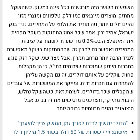
השפעות השער הזה מורגשות בכל פינה במשק. כשהשקל
מתחזק, מוצרים מיובאים כמו דלק, טלפונים ומוצרי מזון
נהיים זולים יותר, וזה מוריד את הלחץ על המחירים. נגיד בנק
ישראל, אמיר ירון, אמר שכל אחוז התחזקות בשקל מפחית
את האינפלציה בכ-0.2% מה שעוזר לשמור על יציבות
המחירים ואפשר גם להבין זה שההתחזקות בשקל מאפשרת
לנגיד הרבה יותר מרחב תמרון. אבל מצד שני, שקל חזק פוגע
בחברות הייטק שמוכרות שירותים בחו"ל, כי הן מקבלות
פחות שקלים על אותם דולרים. זה גם מקשה עליהן
להתחרות עם חברות זרות, ומייקר את המשכורות של עובדים
שמקבלים שכר בדולרים. לעומת זאת, כשהשקל נחלש,
היבוא מתייקר, והצרכנים מרגישים את זה בכיס, אבל
היצואנים נהנים מרווחיות גבוהה יותר.
"הדולר ימשיך לרדת לאורך זמן, המשק צריך להיערך"
אישום: זייף שטרות של 50 דולר בשווי 1.5 מיליון דולר