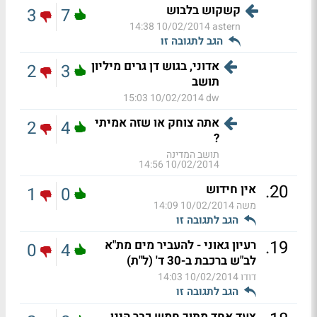
קשקוש בלבוש
3
7
10/02/2014 14:38
astern
הגב לתגובה זו
אדוני, בגוש דן גרים מיליון
2
3
תושב
10/02/2014 15:03
dw
אתה צוחק או שזה אמיתי
2
4
?
תושב המדינה
10/02/2014 14:56
.
20
אין חידוש
1
0
משה
10/02/2014 14:09
הגב לתגובה זו
.
19
רעיון גאוני - להעביר מים מת"א
0
4
לב"ש ברכבת ב-30 ד' (ל"ת)
דודו
10/02/2014 14:03
הגב לתגובה זו
צעד אחד מתוך חמש כבר הינו