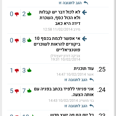
הגב לתגובה זו
לא לכול דבר יש קבלות
0
2
ולא הכול כסף, השכרת
דירה היא כאב
מירב
11/02/2014 12:58
אי אפשר לכמת בכסף 10
0
8
ביקורים להראות לשוכרים
פוטנציאליים
צביקה דורון יועץנדלן
10/02/2014 19:31
.
25
עוד תוכנית
1
3
אשר
10/02/2014 14:47
הגב לתגובה זו
.
24
אני פניתי ללפיד בכתב בפניה עם
5
7
אותה הצעה.
בני מושייב
10/02/2014 14:43
הגב לתגובה זו
כל יום קם פה יועץ חדש .