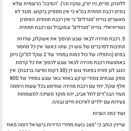
ללונדון, פריס, ניו יורק, טוקיו וכו'). "הסיבה" הרשמית שלא
בונים רכבת תחתית בת"א כי אין מספיק ביקוש. מנגד לא
מאשרים בניית "מגדלים" כי אין רכבת תחתית. הפתרון
הטריוויאלי: בניית "מגדלים" ובמקביל גם רכבת תחתית.
5. רכבת מהירה לבאר שבע תהפוך את אשקלון, שדרות
ונתיבות לפרברים של גוש דן. עתה כאשר אין כל מחסור
במים (התפלה של כול כמות במחיר של 2 שקל למ"ק) ניתן
באמצעות רכבת מהירה לבאר שבע להפוך את כל קדמת
הנגב לגן פורח בפאתי גוש דן (30 דקות נסיעה ברכבת). אין
ספק שבתים צמודי קרקע באזור באר שבע במחיר של 800
אלף שקל, יחד עם רכבת מהירה שתיסע בכל שעות היממה
מעיר הבה"דים לתל אביב, יהוו מוקד משיכה למשפחות
צעירות עם ילדים לאיכות חיים גבוהה.
ועוד כמה הערות
שיינין כותב כי "מצב בועת מחירי הדירות בישראל דומה מאוד