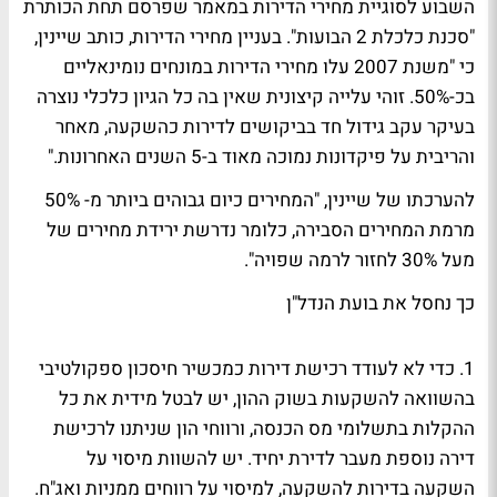
השבוע לסוגיית מחירי הדירות במאמר שפרסם תחת הכותרת
"סכנת כלכלת 2 הבועות". בעניין מחירי הדירות, כותב שיינין,
כי "משנת 2007 עלו מחירי הדירות במונחים נומינאליים
בכ-50%. זוהי עלייה קיצונית שאין בה כל הגיון כלכלי נוצרה
בעיקר עקב גידול חד בביקושים לדירות כהשקעה, מאחר
והריבית על פיקדונות נמוכה מאוד ב-5 השנים האחרונות."
להערכתו של שיינין, "המחירים כיום גבוהים ביותר מ- 50%
מרמת המחירים הסבירה, כלומר נדרשת ירידת מחירים של
מעל 30% לחזור לרמה שפויה".
כך נחסל את בועת הנדל"ן
1. כדי לא לעודד רכישת דירות כמכשיר חיסכון ספקולטיבי
בהשוואה להשקעות בשוק ההון, יש לבטל מידית את כל
ההקלות בתשלומי מס הכנסה, ורווחי הון שניתנו לרכישת
דירה נוספת מעבר לדירת יחיד. יש להשוות מיסוי על
השקעה בדירות להשקעה, למיסוי על רווחים ממניות ואג"ח.