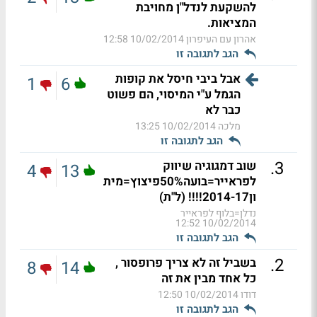
להשקעת לנדל"ן מחויבת
המציאות.
אהרון עם העיפרון
10/02/2014 12:58
הגב לתגובה זו
אבל ביבי חיסל את קופות
1
6
הגמל ע"י המיסוי, הם פשוט
כבר לא
מלכה
10/02/2014 13:25
הגב לתגובה זו
.
3
שוב דמגוגיה שיווק
4
13
לפראייר=בועה50%פיצוץ=מית
ון2014-17!!!! (ל"ת)
נדלן=בלוף לפראייר
10/02/2014 12:52
הגב לתגובה זו
.
2
בשביל זה לא צריך פרופסור ,
8
14
כל אחד מבין את זה
דודו
10/02/2014 12:50
הגב לתגובה זו