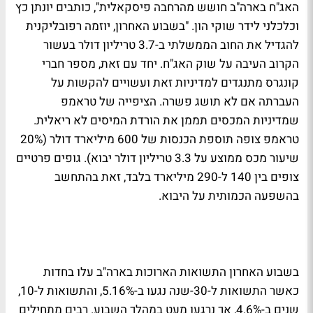
האג"ח בארה"ב חושש מהרחבה פיסקאלית", כותבים יונתן כץ
וכלכלני לידר שוקי הון. "בשבוע האחרון, יוזמה רפובליקנית
להגדיל את החוב הממשלתי ב-3.7 טריליון דולר בעשור
הקרוב העיבה על שוק האג"ח. יחד עם זאת, מספר חברי
קונגרס מתנגדים למדיניות זאת ועשויים להקשות על
העברתה אם לא תושג פשרה. הציפייה של טראמפ
שמדיניות המכסים תממן את הורדת המיסים לא ריאלית.
טראמפ צופה תוספת הכנסות של 600 מיליארד דולר (20%
שיעור מכס ממוצע על 3.3 טריליון דולר יבוא). גופים פרטיים
צופים בין 140 ל-290 מיליארד בלבד, זאת בהתחשב
בהשפעה הכמותית על היבוא.
בשבוע האחרון התשואות הארוכות בארה"ב עלו בחדות
כאשר התשואות ל-30-שנה נגעו ב-5.16%, והתשואות ל-10,
שנים ב-4.6%, אך נרגעו מעט במהלך השבוע. רבים מתחילים