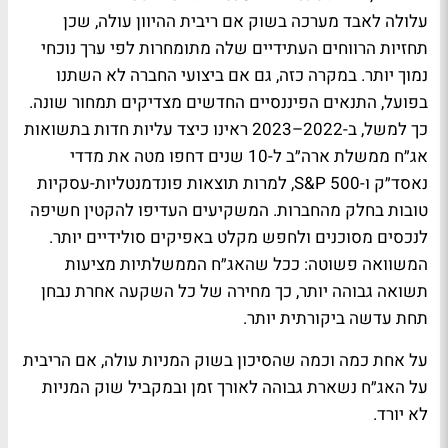
עלולה לאבד מערכה בשוק אם ריבית ההיוון עולה, שכן
תחזיות הרווחים העתידיים שלה מתומחרות לפי ערך נוכחי
נמוך יותר. במקרה כזה, גם אם ביצועי החברה לא השתנו
בפועל, התנאים הפיננסיים החדשים מצדיקים תמחור שונה.
כך למשל, ב-2022–2023 ראינו כיצד עליות חדות בתשואות
אג״ח ממשלת ארה״ב ל-10 שנים דחפו מטה את מדדי
נאסד״ק ו-S&P 500, למרות תוצאות פונדמנטליות-עסקיות
טובות בחלק מהחברות. המשקיעים העדיפו להקטין חשיפה
לנכסים מסוכנים ולחפש מקלט באפיקים סולידיים יותר.
המשוואה פשוטה: ככל שהאג״ח הממשלתיות מציעות
תשואה גבוהה יותר, כך מחירה של כל השקעה אחרת נבחן
תחת עדשה ביקורתית יותר.
על אחת כמה וכמה שהסיכון בשוק המניות עולה, אם הריבית
על האג״ח נשארת גבוהה לאורך זמן ובמקביל שוק המניות
לא יורד.