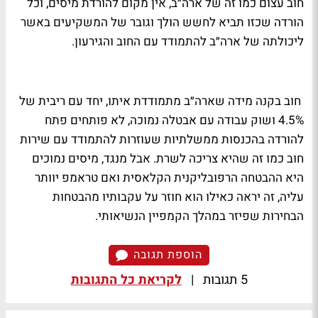
חוב עצום כמו זה של ארה״ב, אין מקום להורדת מיסים, וכל
הורדה שכזו תביא לחשש הולך וגובר של המשקיעים באשר
ליכולתה של ארה״ב להתמודד עם החוב והגירעון.
חוב בקנה מידה שארה״ב מתמודדת איתו, יחד עם ריבית של
4.5% ושוק עבודה עם אבטלה נמוכה, לא פותחים פתח
להורדה בהכנסות ממשלתיות שעוזרות להתמודד עם שירות
חוב כמו זה שהיא צריכה לשרת. אבל מנגד, מיסים נמוכים
היא ההבטחה הרפובליקנית הקלאסית ואם טראמפ יוותר
עליה, זה יראה כאילו הוא חוזר על עקבותיו מהבטחות
הבחירות שפיזר במהלך הקמפיין הנשיאותי.
הוספת תגובה
5 תגובות
|
לקריאת כל התגובות