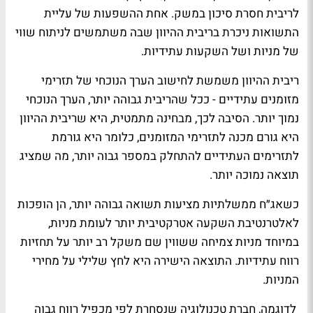
לריבית חסרת סיכון במשק. אחת ההשפעות של עליית
התשואות ניכרת בריבית ההיוון שבה משתמשים לניתוח שווי
של מניות ושל השקעות עתידיות.
ריבית ההיוון משמשת לחישוב הערך הנוכחי של תזרימי
מזומנים עתידיים - ככל שהריבית גבוהה יותר, הערך הנוכחי
נמוך יותר. הסיבה לכך, מבחינה מתמטית, היא שריבית ההיוון
היא גורם מכנה לתזרימי המזומנים, כלומר היא גורמת
לתזרימים העתידיים להתחלק במספר גבוה יותר, מה שמציג
תוצאה נמוכה יותר.
כשאג״ח ממשלתיות מציעות תשואה גבוהה יותר, הן הופכות
לאלטרנטיבת השקעה אטרקטיבית יותר לעומת מניות,
במיוחד מניות צמיחה ששווין שם משקל רב יותר על תחזיות
רווח עתידיות. התוצאה הישירה היא לחץ שלילי על מחירי
המניות.
לדוגמה, חברת טכנולוגיה שנסחרת לפי מכפיל רווח גבוה