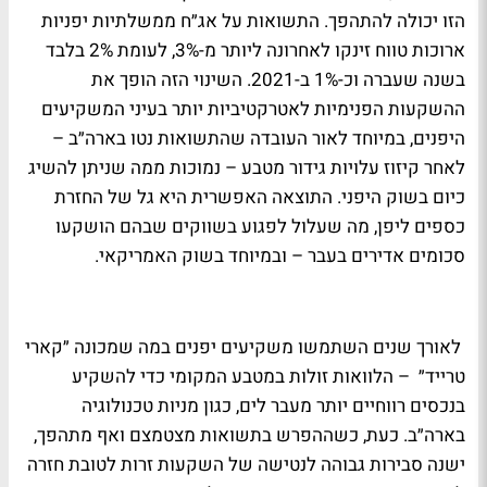
הזו יכולה להתהפך. התשואות על אג״ח ממשלתיות יפניות
ארוכות טווח זינקו לאחרונה ליותר מ-3%, לעומת 2% בלבד
בשנה שעברה וכ-1% ב-2021. השינוי הזה הופך את
ההשקעות הפנימיות לאטרקטיביות יותר בעיני המשקיעים
היפנים, במיוחד לאור העובדה שהתשואות נטו בארה״ב –
לאחר קיזוז עלויות גידור מטבע – נמוכות ממה שניתן להשיג
כיום בשוק היפני. התוצאה האפשרית היא גל של החזרת
כספים ליפן, מה שעלול לפגוע בשווקים שבהם הושקעו
סכומים אדירים בעבר – ובמיוחד בשוק האמריקאי.
לאורך שנים השתמשו משקיעים יפנים במה שמכונה ״קארי
טרייד״ – הלוואות זולות במטבע המקומי כדי להשקיע
בנכסים רווחיים יותר מעבר לים, כגון מניות טכנולוגיה
בארה״ב. כעת, כשההפרש בתשואות מצטמצם ואף מתהפך,
ישנה סבירות גבוהה לנטישה של השקעות זרות לטובת חזרה