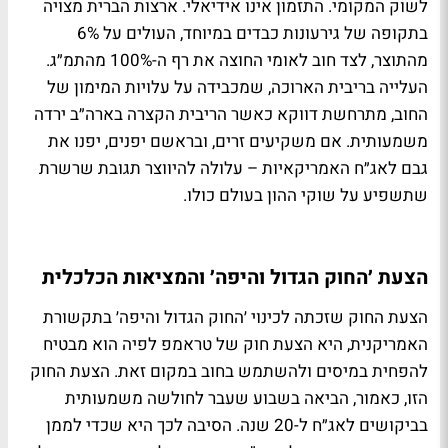
לשוק המקומי. התזמון אינו אידיאלי. ארצות הברית מצויה
בתקופה של גירעונות כבדים במיוחד, העולים על 6%
מהתוצר, לצד חוב לאומי החוצה את רף ה-100% מהתמ״ג.
העלייה בריבית הארוכה, שמכבידה על עלויות המימון של
החוב, מתרחשת דווקא כאשר הריבית הקצרה בארה״ב ירדה
משמעותית. אם משקיעים זרים, ובראשם יפנים, יפנו את
גבם לאג״ח האמריקאיות – עלולה להיווצר תגובת שרשרת
שתשפיע על שוקי ההון בעולם כולו.
הצעת ׳החוק הגדול והיפה׳ והמציאות הכלכלית
הצעת החוק שזכתה לכינוי ׳החוק הגדול והיפה׳ בתקשורת
האמריקנית, היא הצעת חוק של טראמפ לפיה הוא מבטיח
להפחית במיסים ולהשתמש בחוב במקום זאת. הצעת החוק
הזו, כאמור, הביאה בשבוע שעבר לחולשה משמעותית
בביקושים לאג״ח ל-20 שנה. הסיבה לכך היא שכדי לממן