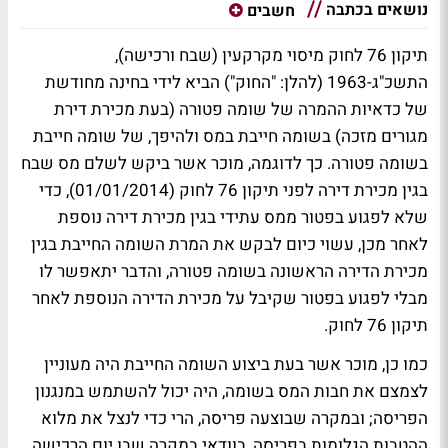
נושאים בכתבה
חשבים
תיקון 76 לחוק מיסוי מקרקעין (שבח ורכישה),
התשכ"ג-1963 (להלן: "החוק") הביא לידי בחינה מחודשת
של כדאיות ההמרה של שומה פטורה (בעת מכירת דירת
מגורים מזכה) בשומה חייבת במס ולהיפך, של שומה חייבת
בשומה פטורה. כך לדוגמה, מוכר אשר ביקש לשלם מס שבח
בגין מכירת דירה לפני תיקון 76 לחוק (01/01/2014), כדי
שלא לפגוע בפטור ממס עתידי בגין מכירת דירה נוספת
לאחר מכן, עשוי כיום לבקש את המרת השומה החייבת בגין
מכירת הדירה הראשונה בשומה פטורה, והדבר יתאפשר לו
מבלי לפגוע בפטור שקיבל על מכירת הדירה הנוספת לאחר
תיקון 76 לחוק.
כמו כן, מוכר אשר בעת ביצוע השומה החייבת היה מעוניין
לצמצם את חבות המס בשומה, היה יכול להשתמש במנגנון
הפריסה; ובמקרה שבוצעה פריסה, הרי כדי לנצל את מלוא
ההטבות הגלומות בפריסה, בוודאי במקרה שבו יום הרכישה