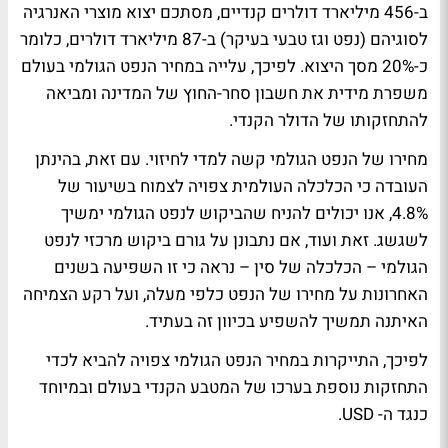
ב-456 מיליארד דולרים קנדיים, מסתכם יצוא מוצרי האנרגיה
לסוגיהם (נפט וגז טבעי בעיקר) ב-87 מיליארד דולרים, כלומר
כ-20% מסך היצוא. לפיכך, עלייה במחיר הנפט הגולמי בעולם
משפרת מידית את חשבון סחר-החוץ של המדינה ומביאה
להתחזקותו של הדולר הקנדי.
מחירו של הנפט הגולמי קשה למדי לחיזוי. עם זאת, בהינתן
העובדה כי הכלכלה העולמית צפויה לצמוח בשיעור של
4.8%, אנו יכולים להניח שהביקוש לנפט הגולמי ימשיך
לשגשג. זאת ועוד, אם נתבונן על גורם ביקוש מרכזי לנפט
הגולמי – הכלכלה של סין – נראה כי זו השפיעה בשנים
האחרונות על מחירו של הנפט כלפי מעלה, ועל רקע הצמיחה
האיתנה תמשיך להשפיע בכיוון זה בעתיד.
לפיכך, התייקרות במחיר הנפט הגולמי צפויה להביא לכדי
התחזקות נוספת בערכו של המטבע הקנדי בעולם ובמיוחד
כנגד ה- USD.