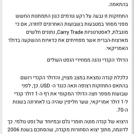
בהתאמה.
התחזקות זו נבעה על רקע גורמים כגון התמתנות החשש
מפני מסחר במטבעות בשבועות האחרונים לחזרה, אם כי
מוגבלת, לאסטרטגיות Carry Trade, נתונים חלשים
מארצות-הברית אשר מפחיתים את כדאיות ההשקעה בדולר
האמריקאי.
הדולר הקנדי נהנה ממחירי הנפט העולים
כלכלת קנדה נמצאת במצב מצוין, והדולר הקנדי רושם
בהתאם התחזקות רצופה ונאה כנגד ה- USD. כך, לפני
שבועות מספר חצה הדולר המקומי את רף ה-1 דולר קנדי
ל-1 דולר אמריקאי, שער חליפין שהיה בו לאחרונה בשנות
ה-70.
היצוא של קנדה מוטה חומרי גלם ובמיוחד של נפט גולמי. כך
לדוגמה, מתוך יצוא הסחורות מקנדה, שהסתכם בשנת 2006