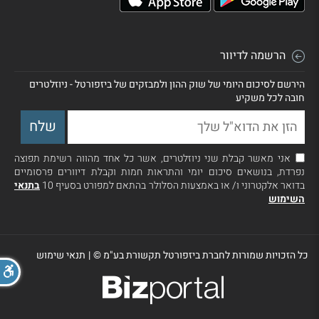
הרשמה לדיוור
הירשם לסיכום היומי של שוק ההון ולמבזקים של ביזפורטל - ניוזלטרים
חובה לכל משקיע
אני מאשר קבלת שני ניוזלטרים, אשר כל אחד מהווה רשימת תפוצה
נפרדת, בנושאים סיכום יומי והתראות חמות וקבלת דיוורים פרסומיים
בדואר אלקטרוני ו/ או באמצעות הסלולר בהתאם למפורט בסעיף 10
בתנאי
השימוש
כל הזכויות שמורות לחברת ביזפורטל תקשורת בע"מ ©
|
תנאי שימוש