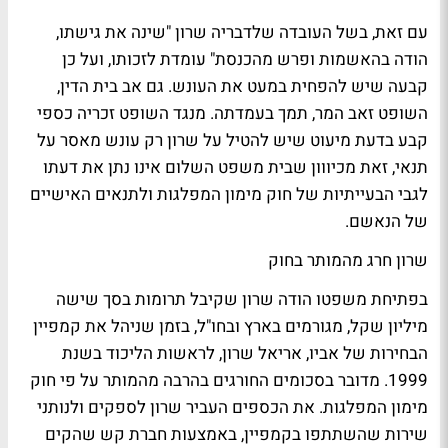
עם זאת, בשל העובדה שלדבריה שרון "שינה את גישתו,
הודה בהאשמות ופרש מהכנסת" עומדת לזכותו, ועל כן
קבעה שיש להפחית במעט את העונש. גם אב בית הדין,
השופט זאב המר, תמך בעמדתה. מנגד השופט זכריה כספי
קבע בדעת מיעוט שיש להטיל על שרון רק עונש מאסר על
תנאי, זאת מכיווון שבית משפט השלום אינו נתן את דעתו
לגבי הבעייתיות של חוק מימון המפלגות ולתנאים האישיים
של הנאשם.
שרון חרג מהמותר בחוק
בפתיחת משפטו הודה שרון שקיבל תרומות בסך שישה
מיליון שקל, מגורמים בארץ ובחו"ל, בזמן שניהל את קמפיין
הבחירות של אביו, אריאל שרון, לראשות הליכוד בשנת
1999. מדובר בסכומים החורגים בהרבה מהמותר על פי חוק
מימון המפלגות. את הכספים העביר שרון לספקים ולנותני
שירות שהשתתפו בקמפיין, באמצעות חברת קש שהקים