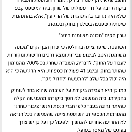
חושב שלא ניתן לעמוד בחוק", אמרה השופטת והעבירה
ביקורת רבה על דרך פעולתו של שרון. בית המשפט קבע
שלא היה מדובר ב"התנהגות של הרף עין", אלא בהתנהגות
שיטתית שפגעה בשלטון בחוק ובכנסת.
שרון הקים "מכונה משומנת היטב"
השופטת שיפר ציינה בהחלטה כי שרון הבן הקים "מכונה
משומנת היטב לביצוע עבירות ומצא דרכים חדשות ומקוריות
לעבור על החוק". לדבריה, העובדה שחרג בכ-700% מהמימון
שהותר בחוק, וביצע 41 פעולות כספיות. היא הדגישה כי הוא
היה יכול בכל שלב "להתעשת ולחדול מכך".
כמו כן היא העבירה ביקורת על העובדה שהוא בחר לשתוק
בחקירתו. בית המשפט לא חסך ביקורתו מהענישה הקלה
שהיתה נהוגה בעבר כלפי חברי כנסת ואנשי ציבור שחרגו
מהנורמות הכספיות. השופטת ציינה שהענישה ככל הנראה
לא התריעה אחרים להמשיך ולפעול כך ועל כן יש צורך
בעונש של מאסר בפועל.