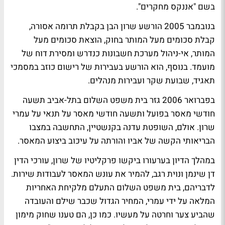
בשם "אננקס מחקרים".
בנובמבר 2005 הורשע שרון הבן בקבלת תרומה אסורה,
קבלת סכומים מעל המותר בחוק, הוצאת סכומים מעל
המותר, אי-ניהול מערכת חשבונות כנדרש ומסירת דוח של
מועמד. בנוסף, הוא הורשע בעבירות של רישום כוזב במסמכי
תאגיד, שבועת שקר ועבירות מנהלים.
בפברואר 2006 גזר בית משפט השלום בתל-אביב תשעה
חודשי מאסר בפועל ותשעה חודשי מאסר על תנאי על עמרי
שרון. אולם, השופטת עדנה בקנשטיין, התחשבה במצבו
הבריאותי הקשה של אביו והורתה על עיכוב ביצוע המאסר.
במהלך הדיון בערעורו ביקשו פרקליטיו של שרון, עורכי הדין
דן שינמן ונוית רגב, להמיר את עונש המאסר לעבודות שירות.
לדבריהם, בית משפט השלום התעלם מלקיחת האחריות
המלאה על ידי עמרי, המחיר הגדול שכבר שילם והעובדה
שהביע צער וחרטה על מעשיו. כמו כן, הם טענו שחוק מימון