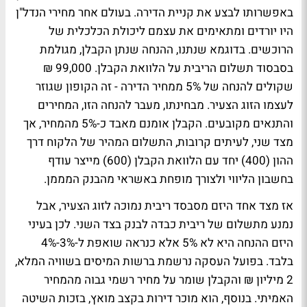
באפשרותו לבצע את קניית הדירה. בעולם אחר מחירי הנדל"ן
היו יורדים ומתאימים את עצמם ליכולת הכלכלית של
הרוכשים. בדוגמא שנתנו, ההנחה שנתן הקבלן, מגולמת
בסבסוד תשלום הריבית על הלוואת הקבלן. 99,000 ₪
שקולים להנחה של 5% ממחיר הדירה - זה הקופון שגוזר
לעצמו הזוג הצעיר. מבחינתו, מעבר להנחה הזו, המחירים
והתנאים מקובעים. הקבלן אומנם מאבד כ-5% מהמחיר, אך
מצד שני, לעיתים קרובות, התשלום המהיר של הלקוח דרך
ההון (400) יחד עם הלוואת הקבלן (600) מייצר עודף
בחשבון הליווי ולצורך מופחת באשראי מהבנק המממן.
אז מצד אחד היזם מסבסד ריבית נמוכה לזוג הצעיר, אבל
נמנע מתשלום של ריבית כבדה לבנק בצד השני. לכן בעיני
היזם ההנחה היא לא 5% אלא כנראה שואפת ל-3%-4%
בלבד. בפועל העסקה נרשמת ברשות המיסים בשוויה המלא,
2 מיליון ₪ והקבלן שומר על מחיר רשמי גבוה מהמחיר
האמיתי. בנוסף, הוא מוכר דירות בקצב מואץ, בזכות השיטה