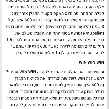
לדוגמא דירה של 2 מיליון ₪ במבצע 20/80. זוג משלם 400
אלף במעמד החתימה ואמור לשלם 1.6 בעוד 3 שנים בזמן
קבלת המפתח. פה נכנס האקס פקטור, הקבלן אומר לזוג
שבעסקה הזו משולבת הלוואת קבלן, בגובה 600 אלף ₪, ל
3 שנים (הלוואה מהקבלן לרוכשים). זוהי הלוואה מסוג בולט
(
bullet
), היא נפרעת בסוף התקופה. הקבלן משלם את
הריבית על ההלוואה הזו בעצמו ובפועל אמור הזוג להכין 1.6
מיל' ₪ ליום הכניסה לדירה, כאשר 600 אלף ₪, ישתמשו
להחזיר את הלוואת הקבלן ו-1 מיליון ₪ תשלום לקבלן.
WIN WIN WIN
עכשיו נחבר את החלקים להסביר למה זה
WIN
WIN
אמיתי?
למעשה זה WIN לשלושת הצדדים. את הלוואת הקבלן
(ה-600 אלף שבדוגמא), לווים הזוג הרוכש, כמו כל הלוואה
רגילה. הבנק עורך להם בדיקת רקע ונאותות ותהליך חיתום
כמו כל מבקש משכנתא. זוג שלא יעבור את המבחן הבנקאי,
יגרום לנפילת העסקה והיפרדות ידידותית מהיזם, ללא נזק