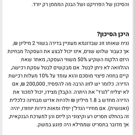
והסיכון של הפרויקט ושל הבנק המממן רק יורד.
היכן הסיכון?
נניח שאותו זוג שבדוגמא מעוניין בדירה בשווי 2 מיליון ₪,
אך כעבור שלוש שנים, אינו יכול לבצע את העסקה? מבחינת
היזם הלקוח השקיע 50% משווי העסקה, מאחר שאת
ההלוואה לא ניתן לבטל. אם מבקשים לבטל עסקת רכישה,
קיים בחוזה פיצוי מוסכם והוא עומד על 10% מעלות רכישת
הדירה. כלומר יש לזוג הרבה מה להפסיד, 200,000 ₪, אם
לא יצליח "לגרד" את היתרה. הקבלן מצידו, יכול למכור את
הדירה מחדש ב 1.8 מיליון ₪ ולהיות אדיש מבחינה כלכלית
(ואנושית). אם מחירי הנדל"ן יפלו ומאות דירות יוחזרו, יהיה
זה בהחלט תסריט רע וקיצוני הן ליזם והן למערכת הבנקאית,
אך מדובר בתסריט שממילא היה פוגע במשק.