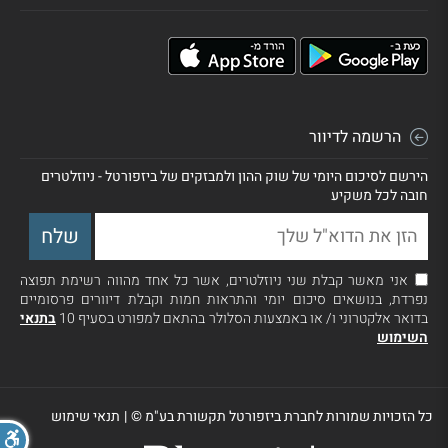
הרשמה לדיוור
הירשם לסיכום היומי של שוק ההון ולמבזקים של ביזפורטל - ניוזלטרים
חובה לכל משקיע
אני מאשר קבלת שני ניוזלטרים, אשר כל אחד מהווה רשימת תפוצה
נפרדת, בנושאים סיכום יומי והתראות חמות וקבלת דיוורים פרסומיים
בדואר אלקטרוני ו/ או באמצעות הסלולר בהתאם למפורט בסעיף 10
בתנאי
השימוש
כל הזכויות שמורות לחברת ביזפורטל תקשורת בע"מ ©
|
תנאי שימוש