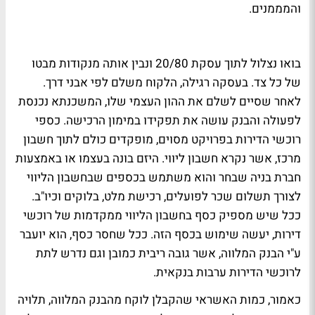
והמממנים.
בואו נצלול לתוך עסקת 20/80 ונבין אותה מנקודות מבטו
של כל צד. בעסקה רגילה, הלקוח משלם לפי אבני דרך.
לאחר שסיים לשלם את ההון העצמי שלו, המשכנתא נכנסת
לפעולה והבנק עושה את תפקידו במימון הרכישה. כספי
רוכשי הדירות בפרויקט מסוים, מופקדים כולם לתוך חשבון
מרכז, אשר נקרא חשבון ליווי. היזם בונה בעצמו או באמצעות
חברת בניה שבחר והוא משתמש בכספים שבחשבון הליווי
לצורך תשלום שכר לפועלים, רכישת מלט, בלוקים וכיו"ב.
ככל שיש מספיק כסף בחשבון הליווי ממקדמות של רוכשי
דירות, יעשה שימוש בכסף הזה. ככל שחסר כסף, הוא יועבר
ע"י הבנק המלווה, אשר גובה ריבית כמובן וגם נדרש לתת
לרוכשי הדירות ערבות בנקאית.
כאמור, כמות האשראי שהקבלן לוקח מהבנק המלווה, תלויה