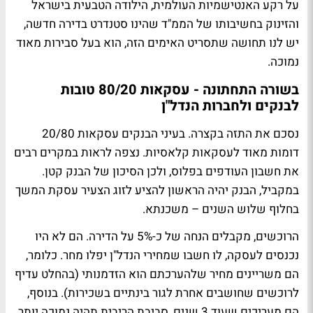
על רקע האנטישמיות העולמית, הילודה הטבעית בישראל
והזינוק בחשיבותו של הממ"ד שהינו סטנדרט בדירה חדשה,
יש לנו תחושה שתסריט האימים הזה, הוא בעל סבירות מאוד
נמוכה.
בשורה התחתונה - עסקאות 80/20 טובות
לבנקים ולחברות הנדל"ן
נסכם את התזה בקצרה. בעיני הבנקים עסקאות 20/80
דומות מאוד לעסקאות קלאסיות. נצפה לראות במקרים רבים
את חשבון העודפים בפלוס, ולכן הסיכון של הבנק קטן.
במקביל, הבנק יהיה הראשון להציע לזוג הצעיר עסקת המשך
בחלוף שלוש השנים – משכנתא.
הרוכשים, מקבלים הנחה של כ-5% על הדירה. הם לא היו
נכנסים לעסקה, לו חשבו שמחירי הנדל"ן יפלו מחר. כלומר,
הם משריינים מחיר שלהערכתם הוא הזדמנותי (בהחלט עדיף
לרוכשים שחושבים אחרת לגור בינתיים בשכירות). בנוסף,
הם מעריכים שעוד 3 שנים, סביבת הריבית תהיה נמוכה יותר