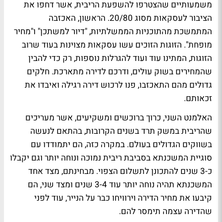
משמעותיים שהצטרפו להשפעת הריבית, אשר דחפו את
הציבור לעסקאות מסוג 20/80. הראשון, האכזבה
המתמשכת מהתוכניות הממשלתיות, "דיור למשתכן" ו"מחיר
מופחת". הזוגות הזוכים עשו עסקאות מצוינות בעוד שרוב
הזוגות, המתינו עוד ועוד להגרלות נוספות, רק כדי להבין
שהמחירים בשוק עולים, ודרכם לדירה מתארכת. חלקים
גדולים מהם התאכזבו, פנו לרכוש דירה רגילה ואיבדו את
זכאותם.
האלמנט השני, כרוך ברוכשים ומשקיעים, אשר מעריכים
שהריבית במשק תרד בשנים הקרובות, בהתאם לנעשה
בשווקים הגדולים בעולם. במקרה כזה, הם יתמודדו עם
סוגיית המשכנתא בסביבת ריבית נמוכה ונוחה יותר וגם יקבלו
כ-3 שנים להתכונן לתשלום הצפוי. מבחינתם, מצד אחד
המשכנתא תהיה נוחה יותר עוד 3-4 שנים ומצד שני, הם
קיבעו את מחיר הדירה וירוויחו כבר על הנייר, עוד לפני
שהדירה עצמה תימסר להם.