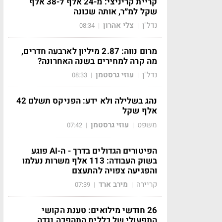
קריית קריניצי: מ-24 אלף ל-38 אלף
שקל למ״ר, אותה שכונה
נדל"ן
צלי אהרון
08:34
|
|
מרום נווה: 2.87 מיליון לארבעה חדרים,
מה קרה למחירים בשנה האחרונה?
נדל"ן
עוזי גרסטמן
08:33
|
|
נהג בשלילה ולא ידע: הפניקס תשלם 42
אלף שקל
משפט
עוזי גרסטמן
07:42
|
|
הפיטורים הגדולים בדרך - ה-AI פוגע
בשוק העבודה: 113 אלף משרות נעלמו
והפגיעה צפויה להתעצם
קריירה
מירב ארד
07:39
|
|
26 חודשי מילואים: טענת הקושי
התפעולי של כללית התהפכה נגדה