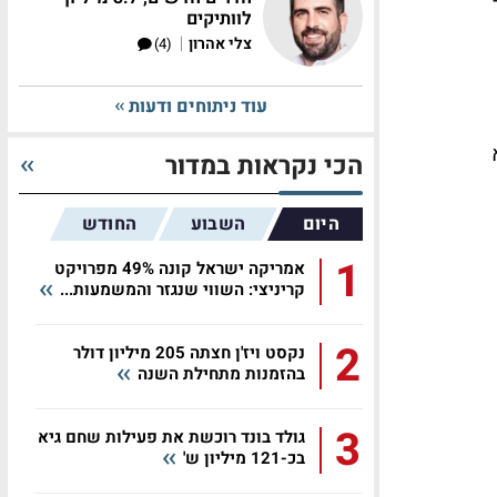
לוותיקים
|
צלי אהרון
(4)
עוד ניתוחים ודעות
(לא
הכי נקראות במדור
היום
השבוע
החודש
1
אמריקה ישראל קונה 49% מפרויקט
קריניצי: השווי שנגזר והמשמעות...
2
נקסט ויז'ן חצתה 205 מיליון דולר
בהזמנות מתחילת השנה
3
גולד בונד רוכשת את פעילות שחם גיא
בכ-121 מיליון ש'