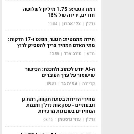
רמת הנשיא: 1.75 מיליון לשלושה
חדרים, ירידה של 16%
נדל"ן
צלי אהרון
11:04
|
|
חידה מתמטית: הגשר, הפנס ו-17 הדקות:
מתי האדם המהיר צריך להפסיק לרוץ
מדע
מירב ארד
10:58
|
|
ה-AI יודע לכתוב ולתכנת: הכישור
שישמור על ערך העובדים
קריירה
עמית בר
09:51
|
|
מחירי הדירות בפתח תקווה, רמת גן
וגבעתיים - עסקאות נדל"ן ומגמת
המחירים בשכונות מרכזיות
נדל"ן
עוזי גרסטמן
08:46
|
|