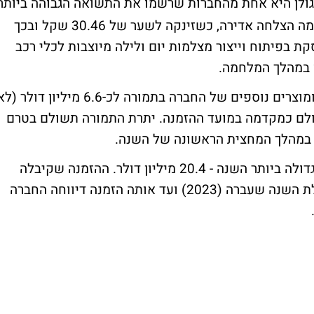
ולן היא אחת מהחברות שרשמו את התשואה הגבוהה ביותר
בשנה שעברה, בעיקר בזמן המלחמה. היא רשמה הצלחה אדירה, כשזינקה לשער של 30.46 שקל ובכך
-300%. נקסט ויז'ן עוסקת בפיתוח וייצור מצלמות יום ולילה מיוצבות לכלי רכב
 במהלך המלחמה.
היום קיבלה החברה הזמנה לרכישת מצלמות ומוצרים נוספים של החברה בתמורה לכ-6.6 מיליון דולר 
עור של 15% מהתמורה שולם כמקדמה במועד ההזמנה. יתרת התמורה תשולם בטרם
במהלך המחצית הראשונה של השנה.
רק לפני כחודש דיווחה החברה על ההזמנה הגדולה ביותר השנה - 20.4 מיליון דולר. ההזמנה שקיבלה
תסופק על פני תקופה של 3 שנים, כשמתחילת השנה שעברה (2023) ועד אותה הזמנה דיווחה החברה