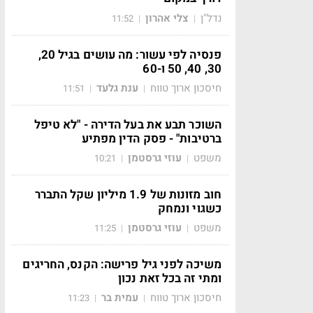
נדל"ן
צלי אהרון
11:52
|
|
פנסיה לפי עשור: מה עושים בגיל 20,
30, 40, 50 ו-60
חיסכון ארוך טווח
ענת גלעד
11:51
|
|
השוכר תבע את בעל הדירה - "לא טיפל
ברטיבות" - פסק הדין מפתיע
משפט
עוזי גרסטמן
10:21
|
|
חוב מזונות של 1.9 מיליון שקל התברר
כשגוי ונמחק
משפט
עוזי גרסטמן
11:25
|
|
משיכה לפני גיל פרישה: הקנס, החריגים
ומתי זה בכל זאת נכון
חיסכון ארוך טווח
עמית בר
11:23
|
|