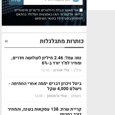
אני מאשר קבלת ניוזלטרים ודיוורים פרסומיים
בדואר אלקטרוני ו/או באמצעות הסלולר בהתאם
למפורט בסעיף 10 בתנאי השימוש
כותרות מתגלגלות
נווה עמל: 2.46 מיליון לשלושה חדרים,
ומחיר למ"ר יורד ב-6%
נדל"ן
צלי אהרון
12:10
|
|
ביטל זיכרון דברים יממה אחרי החתימה -
וישלם 4,000 שקל
משפט
עוזי גרסטמן
12:00
|
|
קריית שרת: 138 עסקאות בשנה, והמחיר
דורך במקום