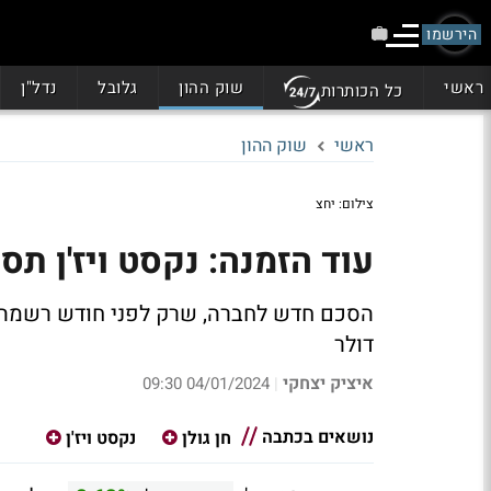
הירשמו
ראשי
שוק ההון
גלובל
נדל"ן
כל הכותרות
ראשי
שוק ההון
צילום: יחצ
עוד הזמנה: נקסט ויז'ן תספק מצלמות
דולר
איציק יצחקי
04/01/2024 09:30
|
נושאים בכתבה
חן גולן
נקסט ויז'ן