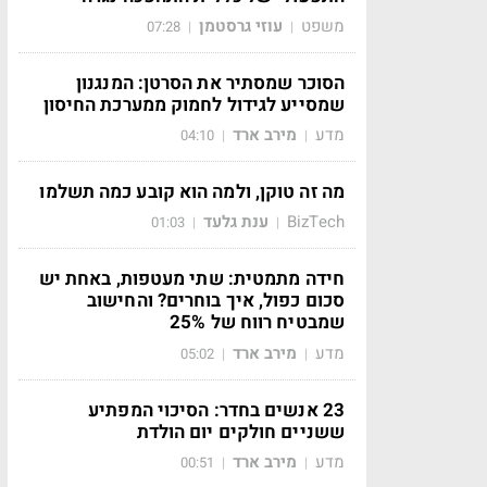
משפט
עוזי גרסטמן
07:28
|
|
הסוכר שמסתיר את הסרטן: המנגנון
שמסייע לגידול לחמוק ממערכת החיסון
מדע
מירב ארד
04:10
|
|
מה זה טוקן, ולמה הוא קובע כמה תשלמו
BizTech
ענת גלעד
01:03
|
|
חידה מתמטית: שתי מעטפות, באחת יש
סכום כפול, איך בוחרים? והחישוב
שמבטיח רווח של 25%
מדע
מירב ארד
05:02
|
|
23 אנשים בחדר: הסיכוי המפתיע
ששניים חולקים יום הולדת
מדע
מירב ארד
00:51
|
|