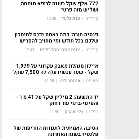
772 אלף שקל בשנה לרופא מומחה,
ושליש מזה פרטי
קריירה
ענת גלעד
12:48
|
|
פנסיה חובה: כמה באמת נכנס לחיסכון
שלכם בכל חודש ומי מחויב להפריש
קריירה
צוות כתבי המדריכים
12:46
|
|
איילון מנהלת מאבק עקרוני על 1,979
שקל - שעד עכשיו עלה לה 7,500 שקל
משפט
איתמר לוין
11:38
|
|
יד התשעה: 2 מיליון שקל על 41 מ"ר -
והפינוי-בינוי עוד רחוק
נדל"ן
צלי אהרון
11:50
|
|
הסיבה האמיתית לתנודות החריפות של
פלנטיר בשנה האחרונה