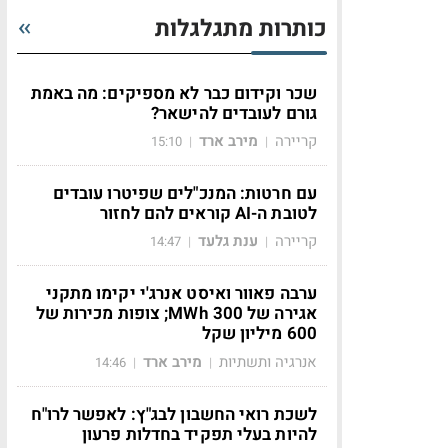
כותרות מתגלגלות
שכר וקידום כבר לא מספיקים: מה באמת
גורם לעובדים להישאר?
קריירה
מירב ארד
15:10
|
|
עם חרטות: המנכ"לים שפיטרו עובדים
לטובת ה-AI קוראים להם לחזור
קריירה
ענת גלעד
14:47
|
|
ערבה פאוור ואיסט אנרג'י יקימו מתקני
אגירה של 300 MWh; צופות מכירות של
600 מיליון שקל
אנרגיה ותשתיות
מירב ארד
14:46
|
|
לשכת רואי החשבון לבג"ץ: לאפשר לרו"ח
להיות בעלי תפקיד בחדלות פרעון