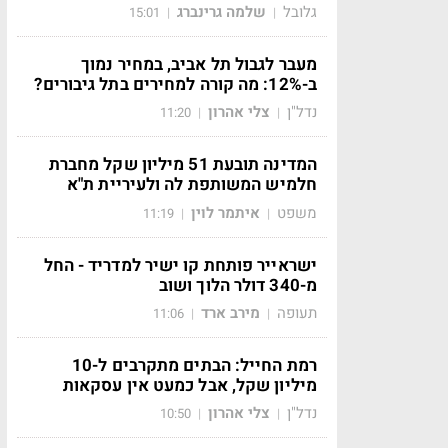
גלובל
שלמה גרינברג
15:01
|
|
מעבר לגבול תל אביב, במחיר נמוך
ב-12%: מה קורה למחירים בתל גיבורים?
נדל"ן
צלי אהרון
11:20
|
|
המדינה תובעת 51 מיליון שקל מחברת
חלמיש המשותפת לה ולעיריית ת"א
משפט
איתמר לוין
11:19
|
|
ישראייר פותחת קו ישיר למדריד - החל
מ-340 דולר הלוך ושוב
תעופה
מירב ארד
11:06
|
|
רמת החייל: הבתים מתקרבים ל-10
מיליון שקל, אבל כמעט אין עסקאות
נדל"ן
צלי אהרון
10:50
|
|