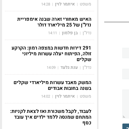
משפט
איתמר לוין
14:28
|
|
האיש מאחורי זארה שבנה אימפריית
נדל"ן של 25 מיליארד דולר
נדל"ן
בן פלמון
14:11
|
|
291 דירות חדשות במצפה רמון: הקרקע
זולה, הפיתוח יעלה עשרות מיליוני
שקלים
נדל"ן
ענת גלעד
14:09
|
|
המשק מאבד עשרות מיליארדי שקלים
בשנה בחובות אבודים
משפט
איתמר לוין
14:02
|
|
לעבוד, לקבל משכורת ואז לצאת לקניות:
המתחם שמנסה ללמד ילדים איך עובד
כסף
ה