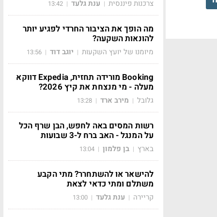
צרכנות פיננסית
ענת גלעד
13:42
|
|
מה הופך את הציבור החרדי לפגיע יותר
להונאות השקעה?
מיומנו של יועץ השקעות
יוגב דוד
13:56
|
|
Booking מורידה תחזית, Expedia דווקא
מעלה - מי מנצחת את קיץ 2026?
גלובל
מירב ארד
13:28
|
|
רשות המסים באה לחפש, הבן שרף הכל
על המנגל - האב ברח ל-3 שבועות
בארץ
בן פלמון
13:04
|
|
להישאר או להשתחרר? מתי הקבע
משתלם ומתי כדאי לצאת
קריירה
ענת גלעד
13:00
|
|