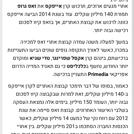
צילום: יח"צ
אחרי מגעים ארוכים, תרכוש קרן
אייפקס
את
זאפ גרופ
תמורת 140 מיליון שקלים. עוד בשנת 2014 הביעה אייפקס
כוונה לרכוש את קבוצת האתרים, אך בזאפ קיוו לסכום
רכישה גבוה יותר.
במשך למעלה משנה עמדה קבוצת אתרי זאפ למכירה
במכרז, כאשר לאורך התקופה גופים שונים הביעו התעניינות
ברכישתם, בינהם קרן
אקסל שפרינגר
,
טדי שגיא
ומוקדם
יותר החודש, נחשף ב
כלכליסט
כי גם תאגיד המדיה הדרום
אפריקאי
Primedia
התעניין ברכישה.
כאמור, בסופו של דבר תימכר קבוצת האתרים לקרן אייפקס
ב-140 מיליון שקלים, זאת למרות שבקבוצה קיוו לסכום
גבוה יותר, העומד 150 מיליון. בימים אלה נמצאת העסקה
בשלבי האישור האחרונים. קבוצת זאפ סיימה את שנת
2012 עם רווח נקי של כמעט 14 מיליון שקלים, כאשר
הכנסות החברה הסתכמו ב201 מיליון שקלים. בין אתרי