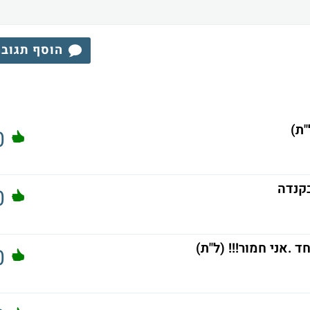
הוסף תגוב
"ת)
0
קנדה
0
 .אני חמור!!! (ל"ת)
0