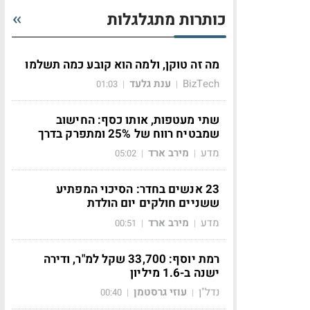
כותרות מתגלגלות
מה זה טוקן, ולמה הוא קובע כמה תשלמו
BizTech
ענת גלעד
01:03
|
|
שתי מעטפות, אותו כסף: החישוב
שמבטיח רווח של 25% ומתפרק בדרך
מדע
מירב ארד
05:02
|
|
23 אנשים בחדר: הסיכוי המפתיע
ששניים חולקים יום הולדת
מדע
מירב ארד
00:51
|
|
רמת יוסף: 33,700 שקל למ"ר, ודירה
ישנה ב-1.6 מיליון
נדל"ן
עוזי גרסטמן
00:40
|
|