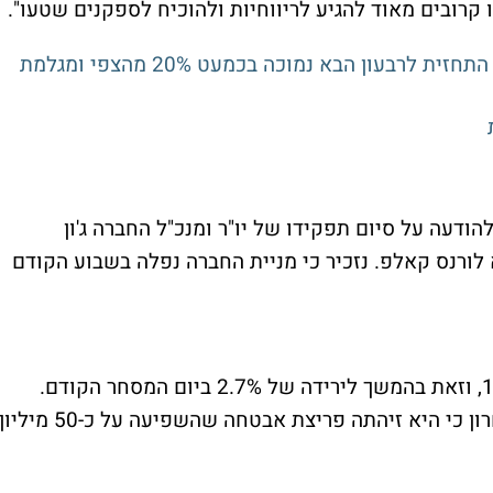
 קרובים מאוד להגיע לריווחיות ולהוכיח לספקנים שטעו".
טרייד דסק קורסת 26% לשפל מאז 2018; התחזית לרבעון הבא נמוכה בכמעט 20% מהצפי ומגלמת
יק (סימול:GE) קפצה 7% ברקע להודעה על סיום תפקידו של יו"ר ומנכ"ל החברה ג'ון
א לורנס קאלפ. נזכיר כי מניית החברה נפלה בשבוע הקודם
מניית פייסבוק (סימול:FB) איבדה הערב 1.2%, וזאת בהמשך לירידה של 2.7% ביום המסחר הקודם.
ברקע לירידה, החברה דיווחה ביום שישי האחרון כי היא זיהתה פריצת אבטחה שהשפיעה על כ-50 מיליו