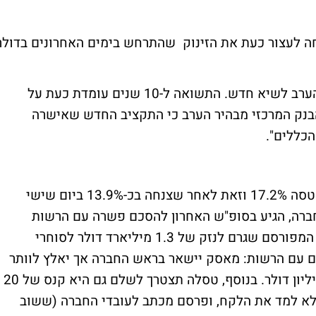
חה לעצור כעת את הזינוק שהתרחש בימים האחרונים בדולר
התשואות על אגרות החוב של איטליה זינקו הערב לשיא חדש. התשואה ל-10 שנים עומדת כעת על
לירידה הערב, הבנק המרכזי מבהיר הערב כי התקציב החדש שאישרה
כללים".
מניית יצרנית המכוניות טסלה (סימול:TSLA) טסה 17.2% וזאת לאחר שצנחה בכ-13.9% ביום שישי
חברה, הגיע בסופ"ש האחרון להסכם פשרה עם הרשות
לניירות הערך האמריקנית (SEC) בנוגע לציוץ המפורסם שגרם לנזק של 1.3 מיליארד דולר לסוחרי
ם עם הרשות: מאסק יישאר בראש החברה אך יאלץ לוותר
על תפקידו כיושב ראש וישלם קנס של 20 מיליון דולר. בנוסף, טסלה תצטרך לשלם גם היא קנס של 20
ק לא למד את הלקח, ופרסם מכתב לעובדי החברה (ששוב