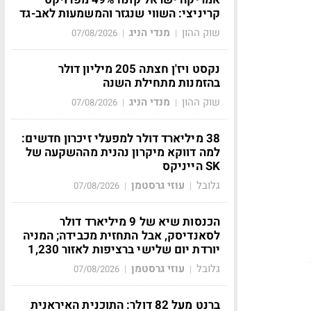
קריניצי: השווי שנגזר והמשמעות לאב-גד
שוק ההון
מנדי הניג
07/08/2026
|
|
נקסט ויז'ן חצתה 205 מיליון דולר
בהזמנות מתחילת השנה
שוק ההון
מנדי הניג
07/08/2026
|
|
38 מיליארד דולר למפעלי זיכרון חדשים:
למה דווקא מיקרון נהנית מההשקעה של
SK הייניקס
גלובל
עוזי גרסטמן
07/08/2026
|
|
הכנסות שיא של 9 מיליארד דולר
לסאנדיסק, אבל התחזית מכבידה; המניה
יורדת יום שלישי ברציפות לאזור 1,230
ן
גלובל
עוזי גרסטמן
07/08/2026
|
|
ברנט מעל 82 דולר: התוכנית האיראנית