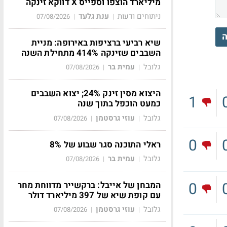
מיליארד הוצפו וספייס X דווקא זינקה
ניתוחים ודעות
ענת גלעד
07/08/2026
|
|
ה
שיא רביעי ברציפות באירופה: מניית
השבבים שזינקה 414% מתחילת השנה
גלובל
עמית בר
07/08/2026
|
|
היצוא מסין זינק 24%; יצוא השבבים
1
כמעט הוכפל בתוך שנה
גלובל
עוזי גרסטמן
07/08/2026
|
|
0
ראלי התוכנה סגר שבוע של 8%
גלובל
עמית בר
07/08/2026
|
|
0
המבחן של אייבל: ברקשייר מדווחת מחר
עם קופת שיא של 397 מיליארד דולר
גלובל
עוזי גרסטמן
07/08/2026
|
|