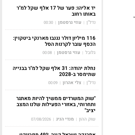
יד אליהו: פער של 17 אלף שקל למ"ר
באותו רחוב
נדל"ן
עוזי גרסטמן
00:30
|
|
116 מיליון דולר נגנבו מארנקי ביטקוין:
הכסף עובר לקרנות הסל
גלובל
עוזי גרסטמן
00:08
|
|
נחלת יהודה: 31 אלף שקל למ"ר בבנייה
שתימסר ב-2028
נדל"ן
צלי אהרון
00:09
|
|
"שוק המשרדים ממשיך להיות מאתגר
ותחרותי, באזורי הפעילות שלנו המצב
יציב"
שוק ההון
מנדי הניג
07/08/2026
|
|
אמריקה ישראל קונה 49% מפרויקט