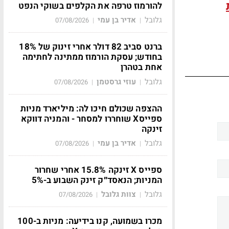
להורמוז טרפה את הקלפים בשוקי הנפט
גלובל
אדיר בן עמי
07/08/2026
|
|
ברנט סביב 82 דולר אחרי זינוק של 18%
בחודש; עסקת הורמוז ממתינה לחתימה
אחת בטהרן
גלובל
עוזי גרסטמן
07/08/2026
|
|
ההצפה שכולם חיכו לה: מיליארד מניות
ספייסX שוחררו למסחר - והמניה דווקא
זינקה
גלובל
אדיר בן עמי
07/08/2026
|
|
ספייס X זינקה 15.8% אחרי שחרור
המניות; הנאסד״ק זינק השבוע ב-5%
גלובל
צוות גלובל
07/08/2026
|
|
מכרו בשמועה, קנו בידיעה: מניות ב-100