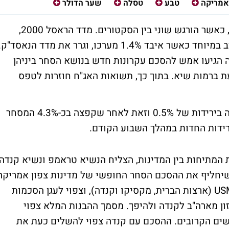
אמריקה
טבע
טסלה
שער הדולר
יום המסחר בוול סטריט נסגר במגמה מעורבת, כאשר הורגש שוני בין הסקטורים. מדד הראסל 2000,
המרכז את המניות הקטנות בארה"ב, בלט הערב במיוחד כאשר איבד 1.4% מערכו, וגרר את מדד הנאסד"ק
ה הגיעו אמש להסכם עקרונות חדש בנושא הסחר ביניהן
 ברמות שיא. בתוך כך, תשואות האג"ח חוזרות לטפס
בגזרת הישראליות, טבע (סימול:TEVA) נסגרה בירידות של 0.5% וזאת לאחר שקפצה בכ-4.3% המסחר
רידות החדות במהלך השבוע הקודם.
מתיחות בין המדינות, הצליח הנשיא טראמפ ונשיא קנדה,
שיחליף את ההסכם הסחר החופשי של מדינות צפון אמריקה
(NAFTA). ההסכם החדש צפוי להיקרא USMCA (ארצות הברית, מקסיקו וקנדה), וצפוי לעגן הסכמות
ן מארה"ב לקנדה ולהיפך. מסמך ההבנות המלא צפוי
ים הקרובים. ההסכם עם קנדה צפוי להשלים כעת את