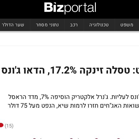
משפט
טכנולוגיה
רכב
נתוני מסחר
שער הדולר
סגירה מעורבת בוול סטריט: טסלה זינקה 17.2%, הדאו ג'ונס
בואינג קפצה 2.8% וסחפה את מדד הדאו ג'ונס לעליות. ג'נרל אלקטריק הוסיפה 7%, מדד הראסל
2000 איבד 1.4%, נטפליקס קפצה 1.9%, תשואות האג"חים חזרו לרמות שיא, הנפט מעל 75 דולר
(15)