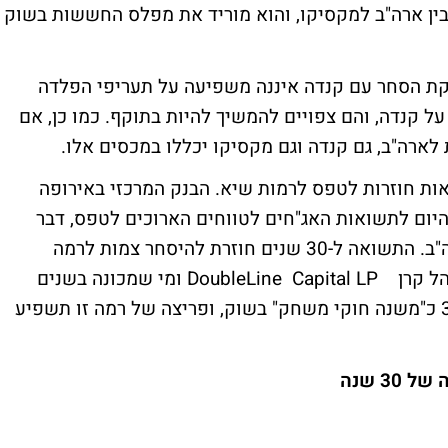
ין ארה"ב למקסיקו, והוא מוריד את מפלס החששות בשוק
סקת הסחר עם קנדה איננה משפיעה על תעריפי הפלדה
 קנדה, והם צפויים להמשיך להיות בתוקף. כמו כן, אם
לארה"ב, גם קנדה וגם מקסיקו יכללו במכסים אלו.
ות חוזרות לטפס לרמות שיא. הבנק המרכזי באירופה
זי ביפן (BOJ) מאפשרים היום לתשואות האג"חים לטווחים הארוכים לטפס, דבר
שמשפיע גם על התשואות הממשלתיות בארה"ב. התשואה ל-30 שנים חוזרת להיסחר צמות לרמה
הקריטית של 3.25%. נציין כי ג'פרי גונדלך,מנהל קרן DoubleLine Capital LP ומי שמכונה בשנים
האחרונות "מלך האג"ח, סימן את גרף ה-3.25% כ"משנה חוקי משחק" בשוק, ופריצה של רמה זו תשפיע
3 שנה