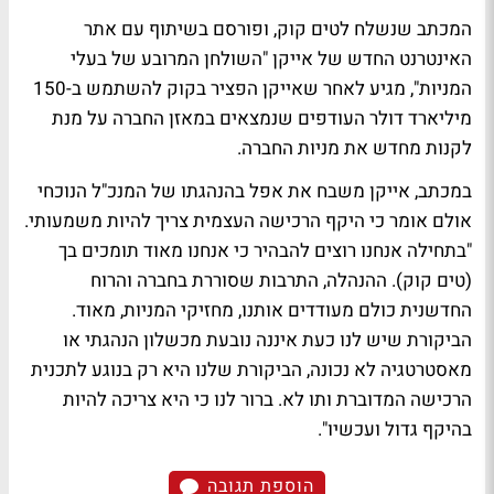
המכתב שנשלח לטים קוק, ופורסם בשיתוף עם אתר
האינטרנט החדש של אייקן "השולחן המרובע של בעלי
המניות", מגיע לאחר שאייקן הפציר בקוק להשתמש ב-150
מיליארד דולר העודפים שנמצאים במאזן החברה על מנת
לקנות מחדש את מניות החברה.
במכתב, אייקן משבח את אפל בהנהגתו של המנכ"ל הנוכחי
אולם אומר כי היקף הרכישה העצמית צריך להיות משמעותי.
"בתחילה אנחנו רוצים להבהיר כי אנחנו מאוד תומכים בך
(טים קוק). ההנהלה, התרבות שסוררת בחברה והרוח
החדשנית כולם מעודדים אותנו, מחזיקי המניות, מאוד.
הביקורת שיש לנו כעת איננה נובעת מכשלון הנהגתי או
מאסטרטגיה לא נכונה, הביקורת שלנו היא רק בנוגע לתכנית
הרכישה המדוברת ותו לא. ברור לנו כי היא צריכה להיות
בהיקף גדול ועכשיו".
הוספת תגובה