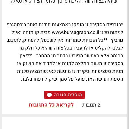
שיהיה בצורה של "הליכת סרטן" כלומר הצידה, או נסיגה.
*הגרפים בסקירה זו הופקו באמצעות תוכנת ואתר בורסהגרף
לניתוח טכני www.bursagraph.co.il מבית קו מנחה ואייל
גורביץ **כל הזכויות שמורות. אין לשכפל, להעתיק, לתרגם,
לצלם, להקליט או להעביר בכל צורה שהיא כל חלק מן
החומר אלא באישור מפורש בכתב מן המחבר. ***אין
בסקירה זו משום המלצה לקנות או למכור את השוק או
מניות ספציפיות. סקירה זו מוגשת כאינפורמציה טכנית
נוספת העושה זאת פועל על סמך שיקול דעתו בלבד.
הוספת תגובה
2 תגובות
|
לקריאת כל התגובות