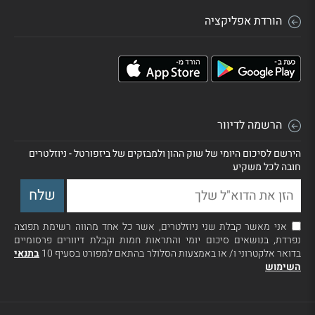
הורדת אפליקציה
הרשמה לדיוור
הירשם לסיכום היומי של שוק ההון ולמבזקים של ביזפורטל - ניוזלטרים
חובה לכל משקיע
אני מאשר קבלת שני ניוזלטרים, אשר כל אחד מהווה רשימת תפוצה
נפרדת, בנושאים סיכום יומי והתראות חמות וקבלת דיוורים פרסומיים
בדואר אלקטרוני ו/ או באמצעות הסלולר בהתאם למפורט בסעיף 10
בתנאי
השימוש