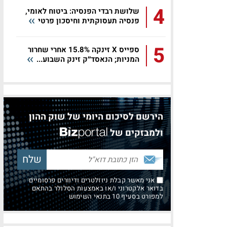
4
שלושת רבדי הפנסיה: ביטוח לאומי,
פנסיה תעסוקתית וחיסכון פרטי
5
ספייס X זינקה 15.8% אחרי שחרור
המניות; הנאסד״ק זינק השבוע...
הירשם לסיכום היומי של שוק ההון
ולמבזקים של
אני מאשר קבלת ניוזלטרים ודיוורים פרסומיים
בדואר אלקטרוני ו/או באמצעות הסלולר בהתאם
למפורט בסעיף 10 בתנאי השימוש