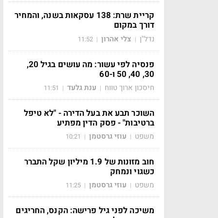
קריית שרת: 138 עסקאות בשנה, והמחיר
דורך במקום
נדל"ן
צלי אהרון
11:52
|
|
פנסיה לפי עשור: מה עושים בגיל 20,
30, 40, 50 ו-60
חיסכון ארוך טווח
ענת גלעד
11:51
|
|
השוכר תבע את בעל הדירה - "לא טיפל
ברטיבות" - פסק הדין מפתיע
משפט
עוזי גרסטמן
10:21
|
|
חוב מזונות של 1.9 מיליון שקל התברר
כשגוי ונמחק
משפט
עוזי גרסטמן
11:25
|
|
משיכה לפני גיל פרישה: הקנס, החריגים