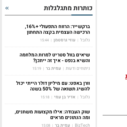
כותרות מתגלגלות
ברקשייר: הרווח התפעולי +16%,
הרכישה העצמית בקצה התחתון
גלובל
עוזי גרסטמן
15:44
|
|
שיאים בוול סטריט למרות המלחמה
והשיא בנפט - איך זה ייתכן?
ניתוחים ודעות
עמית בר
15:19
|
|
וורן באפט: עם מיליון דולר הייתי יכול
להשיג תשואה של 50% בשנה
גלובל
אדיר בן עמי
15:18
|
|
שוק העבודה: אילו מקצועות משתנים,
ומה הנתונים מראים
BizTech
עמית בר
15:08
|
|