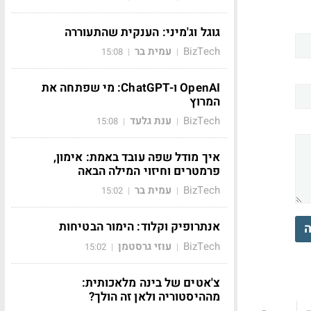
גוגל וג'מיני: הענקית שהתעוררה
BizTech
עמית בר
15:08
|
|
OpenAI ו-ChatGPT: מי שפתחה את
המרוץ
BizTech
ענת גלעד
15:08
|
|
איך מודל שפה עובד באמת: אימון,
פרמטרים וחיזוי המילה הבאה
BizTech
עמית בר
15:02
|
|
אנתרופיק וקלוד: הימור הבטיחות
ה
BizTech
עוזי גרסטמן
15:02
|
|
צ'אטים של בינה מלאכותית:
מההיסטוריה ולאן זה הולך?