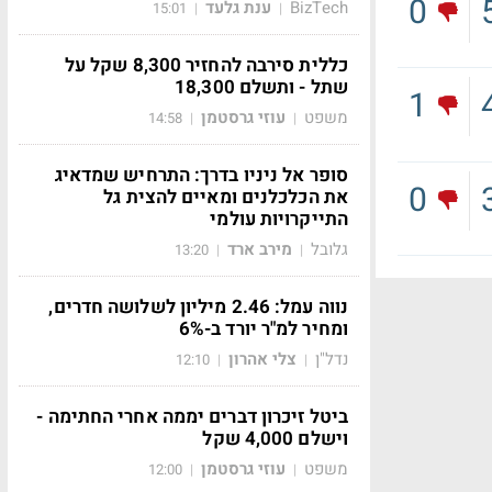
0
BizTech
ענת גלעד
15:01
|
|
כללית סירבה להחזיר 8,300 שקל על
שתל - ותשלם 18,300
1
משפט
עוזי גרסטמן
14:58
|
|
סופר אל ניניו בדרך: התרחיש שמדאיג
0
את הכלכלנים ומאיים להצית גל
התייקרויות עולמי
גלובל
מירב ארד
13:20
|
|
נווה עמל: 2.46 מיליון לשלושה חדרים,
ומחיר למ"ר יורד ב-6%
נדל"ן
צלי אהרון
12:10
|
|
ביטל זיכרון דברים יממה אחרי החתימה -
וישלם 4,000 שקל
משפט
עוזי גרסטמן
12:00
|
|