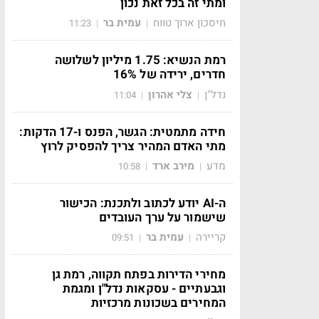
ומתי זה בכל זאת נכון
חיסכון ארוך טווח
עמית בר
11:23
|
|
רמת הנשיא: 1.75 מיליון לשלושה
חדרים, ירידה של 16%
נדל"ן
צלי אהרון
11:04
|
|
חידה מתמטית: הגשר, הפנס ו-17 הדקות:
מתי האדם המהיר צריך להפסיק לרוץ
מדע
מירב ארד
10:58
|
|
ה-AI יודע לכתוב ולתכנת: הכישור
שישמור על ערך העובדים
קריירה
עמית בר
09:51
|
|
מחירי הדירות בפתח תקווה, רמת גן
וגבעתיים - עסקאות נדל"ן ומגמת
המחירים בשכונות מרכזיות