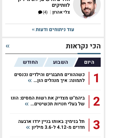
לוותיקים
|
צלי אהרון
(4)
עוד ניתוחים ודעות
הכי נקראות
היום
השבוע
החודש
1
כשההורים מתבגרים והילדים נכנסים
לתמונה: איך מנהלים הון...
2
ביהמ"ש מצדיק את רשות המסים: הונו
של בעלי חנויות תכשיטים...
3
תל בנימין: באותו בניין ירדו ארבעה
חדרים מ-4.12 ל-3.6 מיליון