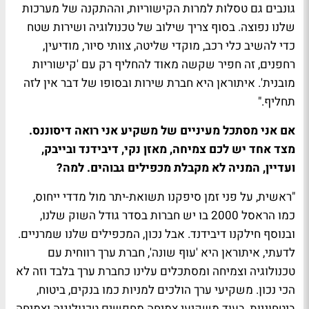
גונבים גם טסלות למרות הקישוריות, וההתקנה של מערכות
שלנו נפוצה. בסוף צריך שילוב של טכנולוגיה ושירות שטח
כדי להשיב כלי רכב, מוקדי שליטה, צוותי סיור, מודיעין,
רחפנים, זה חפיר שקשה מאוד להחליף רק עם 'קישוריות
מובנית'. איתוראן היא חברת שירות ובסופו של דבר אין לזה
תחליף."
אם אני מסתכל מעיניים של משקיע אני רואה דיסוננס.
מצד אחד יש לכם צמיחה, מאזן נקי, דיבידנד ובייבק,
ועדיין, המניה לא מקבלת מכפילים גבוהים. למה?
"ראשית, על פני זמן סיפקנו תשואת-יתר מול מדדי ייחוס,
כמו הראסל 2000 בו יש חברות בסדר גודל השוק שלנו,
ובנוסף חילקנו דיבידנד. אבל נכון, המכפילים שלנו שמרניים.
לדעתי, איתוראן היא 'עוף שונה', חברת ערך רווחית עם
טכנולוגיה וצמיחה ומסתכלים עלינו כחברת ערך בלבד וזה לא
הכי נכון. משקיעי ערך הולכים למניות כמו בנקים, ביטוח,
ביטחוניות, בעוד משקיעי צמיחה מחפשים טכנולוגיה וצמיחה