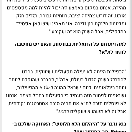
מהירה. אנחנו במקום באמצע וזה יכול להיות למה מפספסים
אותנו. זה דורש צמיחה יציבה, רווחיות גבוהה, תזרים חזק
ומדיניות חלוקת הון נדיבה. אני מאמין שיש כאן אפסייד
במכפילים, אבל השוק הוא זה שקובע."
למה ויתרתם על הדואליות בבורסות, והאם יש מחשבה
לחזור לת״א?
"הכפילות הייתה לא יעילה תפעולית ושיווקית. בחרנו
להתרכז בשוק הגדול בעולם, ארה"ב, כחברה שהופכת ליותר
ויותר בינלאומית. כיום ישראל מהווה כ-50% מהפעילות,
ושואפים לפחות מזה בעתיד כי הפעילות בחו״ל תצמח. אנחנו
לא פוסלים חזרה לת״א אם תהיה סיבה אסטרטגית נקודתית,
אבל זה לא משהו ששוקלים כרגע."
בוא נדבר על “היהלום הלא מלוטש”: האחזקה שלכם ב-
Bringg. מה הסיפור שם?