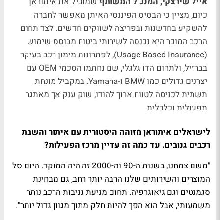
אייל שירצקי, המנכ"ל המשותף
שמוביל את איתוראן
כיום, מציין כי הבסיס הפיננסי האיתן מאפשר לחברה
להשקיע בחדשנות ובפריצה לשווקים חדשים. לצד תחום
הרכב המוכר היא נכנסה לשירותי ביטוח מבוסס שימוש
(Usage Based Insurance), לפתרונות מימון רכב בעיקר
בברזיל, ולתחום הדו גלגלי, שם נחתמו הסכמי OEM עם
יצרנים גדולים כמו BMW ו-Yamaha. במקביל מונחת
תשתית לכניסה לטווח ארוך להודו, שוק ענק אך מאתגר
תפעולית וכלכלית.
לישראלים איתוראן מזוהה היסטורית עם איתור והשבת
רכבים גנובים. עד כמה זה עדיין מרכז הפעילות?
"משם צמחנו, בשנות ה-90 וה-2000 זה היה המוקד. היום סל
המוצרים והשירותים שלנו הרבה יותר רחב, גם מבחינת
סגמנטים וגם גיאוגרפיה. תחום מניעת גניבות הרכב נותר
משמעותי, אבל הוא הפך להיות חלק מתוך מגוון גדול יותר".