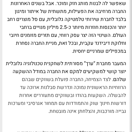
שאִפשר לה לבנות מותג חזק ומוכר. אבל בשנים האחרונות
החברה מרחיבה את הפעילות, מתשתית של איתור ומיגון
בלבד לחברת שירותי טלמטיקה גלובלית, עם סל מוצרים רחב
יותר והכנסות חוזרות מיותר כ-2.5 מיליון מנויים ברחבי
העולם. השינוי הזה יצר עסק רווחי, עם תזרים מזומנים חיובי
וחלוקת דיבידנד עקבית, ובכל זאת, מניית החברה נסחרת
במכפילים שמרניים יחסית.
המעבר מחברת “ערך” מסורתית לשחקנית טכנולוגיה גלובלית
יוצר קושי למשקיעים למקם את החברה במודל ההשקעה
שלהם.
לצד הצמיחה, החברה פועלת בשווקים שבהם
הרווחיות הראשונית נמוכה ונדרשת סבלנות ארוכה עד
להבשלה. השקעות בהודו ובשווקים מתעוררים אחרות
דורשות חינוך שוק והתמודדות עם תמחור אגרסיבי ומערכות
גבייה מורכבות, והצלחתן אינה מובטחת.