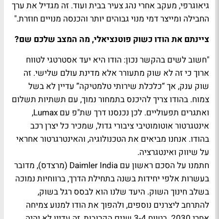
גיאוגרפי, מעקב אחרי נהג צעיר בבית ועוד. זה מגדיל את ערך
החבילה ומייצר דמי מנוי גבוהים יותר והכנסה מנויים חוזרת."
ציינתם את הודו כשוק פוטנציאלי, מה המצב שלכם שם?
"חשוב לשים בהקשר נכון: הודו היא יעד אסטרטגי לטווח
ארוך כי זה לא שוק מתעורר אלא מדינת עולם שלישי. זה
שוק ענק, אך “כלכלת שירותי טלמטיקה” עדיין לא בשל
צמוח. בהודו צריך להיכנס בתמחור נמוך, עם תשתיות תשלום
ואתגרים תפעוליים. לכן נכנסנו דרך שת"פ עם Lumax,
אינטגרטור אוטומוטיבי ציבורי גדול, שמכיר כל יצרן רכב
בהודו. אנחנו מביאים את הטכנולוגיה, והאינטרגרטור אחראי
על שיווק ואינטגרציה.
חתמנו על הסכם ראשון עם Daimler India (מרצדס), מדובר
בעשרות אלפי יחידות בשנה בתחילת הדרך, ברווחיות נמוכה
בשלב חינוך השוק. היעד שלנו הוא לבסס רגל בשוק,
להתרחב ליצרנים נוספים, ולהפוך את הודו למנוע צמיחה
אחרי 2030. בטווח 3-4 שנים הקרובות, זה עדיין לא יהיה