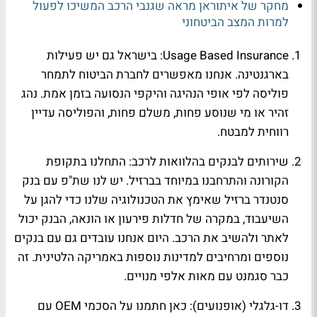
מחקר של איתוראן מראה שגנבי הרכב המשיכו לפעול
למרות המצב הביטחוני
Usage Based Insurance: בישראל גם יש פעילות
בארגנטינה. אנחנו מאפשרים לחברת הביטוח לתמחר
פוליסה לפי אופי הנהיגה והיקפי הנסועה בזמן אמת. נהג
זהיר או מי שנוסע פחות, משלם פחות, והפוליסה עדיין
רווחית למבטח.
שירותים לבנקים בהלוואות לרכב: התחלנו בתקופת
הקורונה והתרחבנו במיוחד בברזיל. יש לנו שת"פ עם בנק
סנטנדר ברזיל שאימץ את הטכנולוגיה שלנו כדי להגן על
השיעבוד, במקרה של חדלות פירעון או הונאה, הבנק יכול
לאתר ולהשיב את הרכב. היום אנחנו עובדים גם עם בנקים
נוספים ומרחיבים למדינות נוספות באמריקה הלטינית. זה
כבר סגמנט עם מאות אלפי מנויים.
דו-גלגלי (אופנועים): כאן חתמנו על הסכמי OEM עם