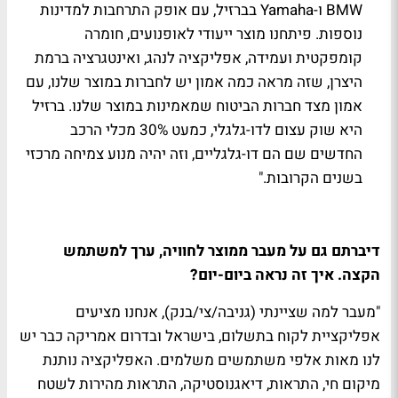
BMW ו-Yamaha בברזיל, עם אופק התרחבות למדינות
נוספות. פיתחנו מוצר ייעודי לאופנועים, חומרה
קומפקטית ועמידה, אפליקציה לנהג, ואינטגרציה ברמת
היצרן, שזה מראה כמה אמון יש לחברות במוצר שלנו, עם
אמון מצד חברות הביטוח שמאמינות במוצר שלנו. ברזיל
היא שוק עצום לדו-גלגלי, כמעט 30% מכלי הרכב
החדשים שם הם דו-גלגליים, וזה יהיה מנוע צמיחה מרכזי
בשנים הקרובות."
דיברתם גם על מעבר ממוצר לחוויה, ערך למשתמש
הקצה. איך זה נראה ביום-יום?
"מעבר למה שציינתי (גניבה/צי/בנק), אנחנו מציעים
אפליקציית לקוח בתשלום, בישראל ובדרום אמריקה כבר יש
לנו מאות אלפי משתמשים משלמים. האפליקציה נותנת
מיקום חי, התראות, דיאגנוסטיקה, התראות מהירות לשטח