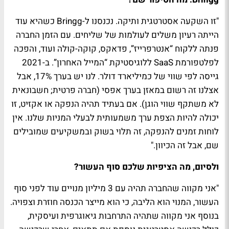
"זו השקעה אסטרטגית ותיקה. נכנסנו ל-Bringg כשהיא עוד
הייתה רעיון משלים לעולמות של שליחים. עם הזמן החברה
פנתה ללקוח “אנטרפרייז”, פדאקס, קוקה-קולה ועוד, והפכה
לפלטפורמת SaaS ללוגיסטיקת “המייל האחרון”. ב-2021
גייסה לפי שווי של כמיליארד דולר. לנו יש בערך 17%, אבל
אצלנו זה רשום במאזן בערך אפסי (חברה פרטית; חשבונאית
לא משתקף שווי הוגן). אם בעתיד תהיה הנפקה או אקזיט, זו
יכולה להיות הצפת ערך משמעותית לבעלי המניות שלנו. אין
לוחות זמנים להנפקה, זה תלוי בשוק ובמשקיעים שמובילים
שם, אבל זה הכיוון."
ולסיום, מה הציפיות שלכם סוף העשור?
"אני מקווה שהחברה תהיה עם 3 מיליון מנויים עוד לפני סוף
העשור, המנוי הוא הליבה, כי הוא מייצר הכנסה חוזרת וצפויה.
בנוסף אני מקווה שתהיה התרחבות גיאוגרפית ועיסקית,