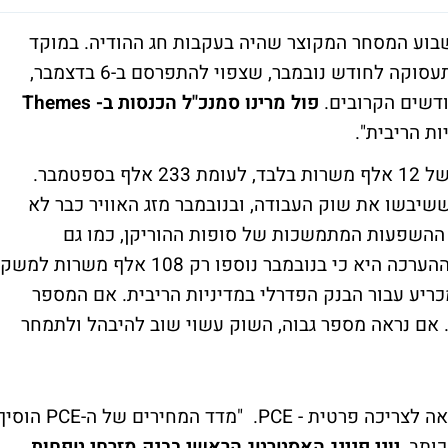
בוע המסחר המקוצר שהיה בעקבות חג ההודיה. במוקד
שבוע המסחר יעמדו נתוני התעסוקה. דו"ח התעסוקה לחודש נובמבר, שצפוי להתפרסם ב-6 בדצמבר,
ודשים הקרובים.
פול מרינו סמנכ"ל הכנסות ב- Themes
ת הריבית".
"באוקטובר דוח התעסוקה הצביע על תוספת של 12 אלף משרות בלבד, לעומת 233 אלף בספטמבר.
ששיבשו את שוק העבודה, ובנובמבר מזג האוויר כבר לא
 ההשפעות המתמשכות של סופות ההוריקן, כמו גם
השביתות בנמלים, הכבידו על שוק העבודה, וההערכה היא כי בנובמבר נוספו רק 108 אלף משרות למשק
ריע עבור הבנק הפדרלי במדיניות הריבית. אם המספר
. אם נראה מספר גבוה, השוק עשוי שוב להיבהל ולתמחר
בשבוע שעבר פורסם מדד המחירים של ההוצאה לצריכה פרטית - PCE. "מדד המחירים של ה-E
יוני פנינג האסטרטג הראשי בבנק מזרחי טפחות
.