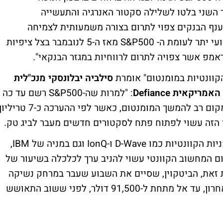
 השני בלטו לשלילה סקטור האנרגיה והתעשייה
ענף הבנקים צפוי לתרום בצורה משמעותית לצמיחה
ברווחים. יש לציין כי המגזר הפיננסי הציג ביצועי יתר לעומת ה- S&P500 מאז ה-5 לנובמבר בצל ציפיות
מפ אשר צפויה לתרום לרווחיות במגזר הבנקאי".
סילביה יבלונסקי מנכ"לית
אית Defiance
: "למרות שה-S&P500 רשם עד כה
ב-2024 צמיחה מרשימה של 25%, יש עדיין מקום רב להמשך המומנטום, כאשר לפי ההערכה כ-7 טרילי
ון הזה עשוי לפתוח פתח לסקטורים חדשים מעבר לביג טק.
כך למשל, אנחנו רואים באחרונה זינוק חד במניות הקוונטיות כמו D-Wave ו-IonQ וגם במניה של IBM,
 המחשוב הקוונטי עשוי להניב ערך לכלכלה בשיעור של
ליארד דולר החל מ-2040. לעומת זאת, הביטקוין, שסיים את השבוע שעבר במרחק נשיקה
מ-100 אלף דולר, נסוג משמעותית בשבוע האחרון, עד אל מתחת ל-91,500 דולר, לפני ששוב התאושש