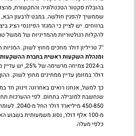
בהובלת סקטור הטכנולוגיה והתקשורת, מהצד
שממשיך להפגין חולשה. במבט לרבעון הבא, 
להקלות רגולטוריות מהמדיניות של ממשל טרא
"7 טריליון דולר מחכים מחוץ לשוק. המניות הקוונטיות במומנטום" אומרת
ומנהלת השקעות ראשית בחברת ההשקעות האמריק
דולר במזומן עדיין ממתינים מחוץ לשוק. הה
שנחשבת למובילה בתחום. לפי ההערכות תחום
450-850 מי
כלפי מעלה.