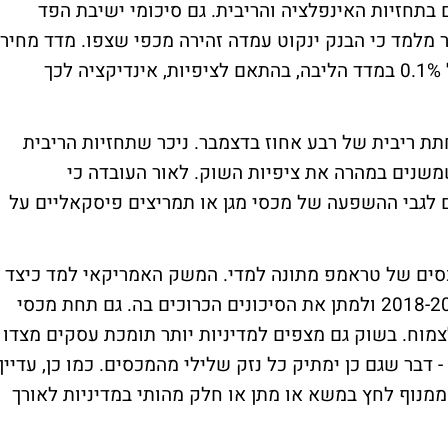
בתחזיות האינפלציה והריבית. גם סיכומי ישיבת הפד
 מלמד כי הבנק ינקוט עמדה זהירה מכפי שצפו. מדד מחירי
ההוצאה הצרכנית (PCE) הצביע על עלייה של 0.1% במדד הליבה, בהתאם לציפיות, אינדיקציה לכך
ר כרגע סבירות של 68.2% להפחתת ריבית של רבע אחוז בדצמבר. ניכר שתחזיות הריבית
משנים במהרה את ציפיות השוק. לאור העובדה כי
 של 2%, בשוק חוששים לגבי ההשפעה של מכסי מגן או תמריצים פיסקאליים על
כסים של טראמפ מתונה למדי. המשק האמריקאי למד כיצד
להתמודד עם מדיניות המגן של טראמפ ב-2018-2019 ולמתן את הסיכונים הכרוכים בה. גם תחת מכסי
צמוח. בשוק גם מצפים למדיניות יותר תומכת עסקים מצדו
דבר שגם כן ימתיק כל נזק שלילי מהמכסים. כמו כן, עדיין
מנוף לחץ במשא או מתן או חלק מהותי במדיניות לאורך