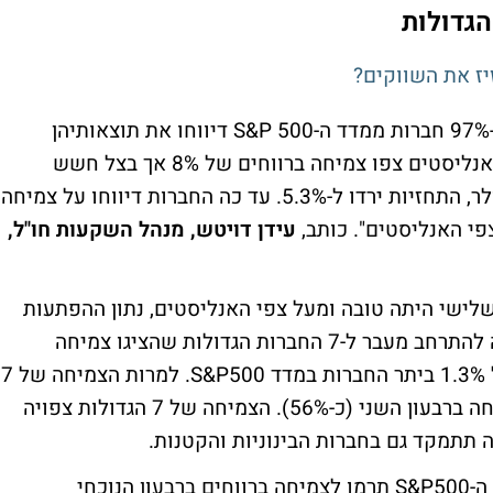
הגדולות
יז את השווקים?
"עונת הדוחות כמעט והגיעה לסיומה כאשר כ-97% חברות ממדד ה-S&P 500 דיווחו את תוצאותיהן
לרבעון השלישי. טרם עונת הדוחות תחזיות האנליסטים צפו צמיחה ברווחים של 8% אך בצל חשש
מהאטה בכלכלה העולמית והתחזקות של הדולר, התחזיות ירדו ל-5.3%. עד כה החברות דיווחו על צמיחה
עידן דויטש, מנהל השקעות חו"ל,
שלישי היתה טובה ומעל צפי האנליסטים, נתון ההפתעות
היה יחסית פושר, כמו כן הצמיחה לא הצליחה להתרחב מעבר ל-7 החברות הגדולות שהציגו צמיחה
ברווחיות של 31% לעומת ירידה ברווחיות של 1.3% ביתר החברות במדד S&P500. למרות הצמיחה של 7
החברות הגדולות מדובר בהאטה לעומת הצמיחה ברבעון השני (כ-56%). הצמיחה של 7 הגדולות צפויה
תתמקד גם בחברות הבינוניות והקטנות.
ברמת הסקטורים: 8 סקטורים מתוך 11 במדד ה-S&P500 תרמו לצמיחה ברווחים ברבעון הנוכחי