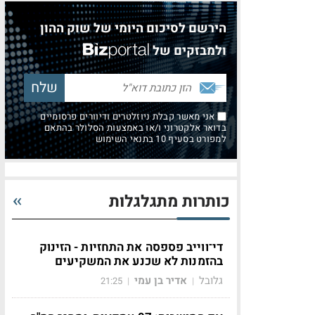
הירשם לסיכום היומי של שוק ההון
ולמבזקים של
אני מאשר קבלת ניוזלטרים ודיוורים פרסומיים
בדואר אלקטרוני ו/או באמצעות הסלולר בהתאם
למפורט בסעיף 10 בתנאי השימוש
כותרות מתגלגלות
די־ווייב פספסה את התחזיות - הזינוק
בהזמנות לא שכנע את המשקיעים
גלובל
אדיר בן עמי
21:25
|
|