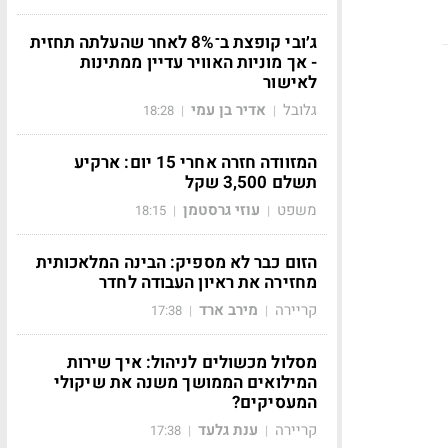
ג׳ובי קופצת ב־8% לאחר שהעלתה תחזית
- אך מוניות האוויר עדיין ממתינות
לאישור
גלובל
אדיר בן עמי
18:28
|
|
המזוודה חזרה אחרי 15 יום: ארקיע
תשלם 3,500 שקל
משפט
עוזי גרסטמן
18:15
|
|
הזום כבר לא מספיק: הבינה המלאכותית
מחזירה את ראיון העבודה לחדר
קריירה
מירב ארד
17:38
|
|
מסלול מכשולים לניהול: איך שירות
המילואים הממושך משנה את שיקולי
המעסיקים?
קריירה
ענת גלעד
17:38
|
|