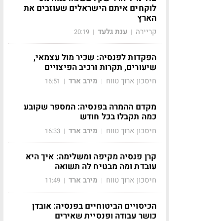
לוקחים איתם הישראלים שעוזבים את
הארץ
קריירה
ענת גלעד
20:19
|
|
הפקדות לפנסיה: שכיר מול עצמאי,
שיעורים, תקרות ורכיב הפיצויים
חיסכון ארוך טווח
מירב ארד
16:51
|
|
מקדם ההמרה בפנסיה: המספר שקובע
כמה תקבלו בכל חודש
חיסכון ארוך טווח
מירב ארד
16:33
|
|
קרן פנסיה מקיפה ומשלימה: איך היא
עובדת ומה מבטיח לה תשואה
חיסכון ארוך טווח
מירב ארד
11:49
|
|
הכיסויים הביטוחיים בפנסיה: אובדן
כושר עבודה ופנסיית שאירים