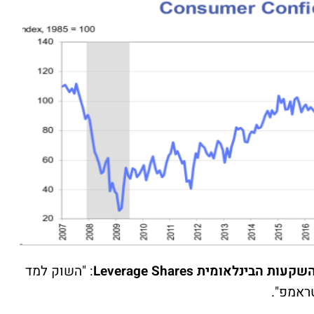
נלאומית Leverage Shares
: "השוק למד
ראמפ".