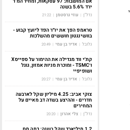
אם המושבות: 97 עסקאות, ומחיר המ"ר
ירד 5.6% בשנה
נדל"ן
עוזי גרסטמן
21:22
|
|
טראמפ הפך את יו״ר הפד ליועץ קבוע -
בוושינגטון חוששים מהשלכות
גלובל
אדיר בן עמי
20:49
|
|
קת׳י ווד מגדילה את ההימור על ספייסX
ו־TSMC - ומוכרת מניות אמזון, גוגל
ושופיפיי
גלובל
אדיר בן עמי
20:27
|
|
צוקי אביב: 4.25 מיליון שקל לארבעה
חדרים - וההיצע בשדה דב מאיים על
המחירים
נדל"ן
צלי אהרון
20:20
|
|
1.2 מיליארד שקל בשנה: כמה מס