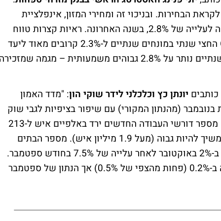
קראת הבחירות. ובניכוי זה ומחירי המזון, אינפלציית
הליבה הוסיפה 0.3% במהלך החודש, והשלימה לעלייה של 2.8%, בשנה האחרונה. ראיות קצרות טווח
יותר, של הנתון הזה, מביאות את ה-Core PCE החצי שנתי במונחים שנתיים ל-2.3% קרובים מאוד ליעד
האינפלציה של הפד. אבל הרבעוני במונחים שנתיים נותר על 2.8% גבוהים משמעותית – מגמה שמזכירה
 כותבים
יונתן כץ וכלכלני לידר שוקי הון
: "מדד האמון
board conferen) עלה ב-3 נקודות בנובמבר (מהנתון המקורי) עם שיפור בציפיות לגבי שוק
העבודה. הציפיות לכניסה למיתון ירדו לשפל. מספר דורשי העבודה החדשים ירד באלפיים איש ל-213
אלף, אך מספר דורשי העבודה המתמשכים ממשיך להיות גבוה (מעל 1.9 מיליון איש). מספר הבתים
בתהליך מכירה (sales home pending) עלה ב-2% באוקטובר לאחר עלייה של 7.5% בחודש ספטמבר.
באוקטובר ההזמנות של מוצרי בני קיימא עלה ב-0.2% (פחות מהצפי של 0.5%) אך הנתון של ספטמבר