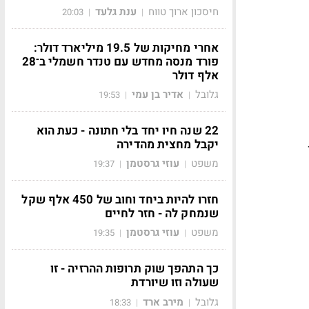
חיסכון ארוך טווח
ענת גלעד
20:03
|
|
אחרי מחיקות של 19.5 מיליארד דולר:
פורד מנסה מחדש עם טנדר חשמלי ב־28
אלף דולר
גלובל
אדיר בן עמי
19:53
|
|
22 שנה חיו יחד בלי חתונה - כעת הוא
יקבל מחצית מהדירה
ון
משפט
עוזי גרסטמן
19:37
|
|
חזרו להיות ביחד וחוב של 450 אלף שקל
שנמחק לה - חזר לחיים
משפט
עוזי גרסטמן
19:35
|
|
כך התהפך שוק תרופות ההרזיה - זו
שעולה וזו שיורדת
גלובל
מירב ארד
18:33
|
|