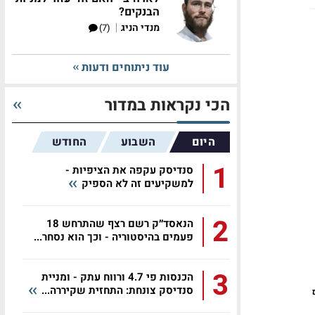
הבנקים?
|
מנדי הניג
(7)
עוד ניתוחים ודעות
הכי נקראות במדור
היום
השבוע
החודש
1
סנדיסק עקפה את הציפיות -
למשקיעים זה לא הספיק
2
הנאסד״ק רשם רצף שהתרחש 18
פעמים בהיסטוריה - וכך הוא נסחר...
3
הכנסות פי 4.7 ורווח עתק - ומניית
סנדיסק צונחת: התחזית שקיררה...
PC הוסיף