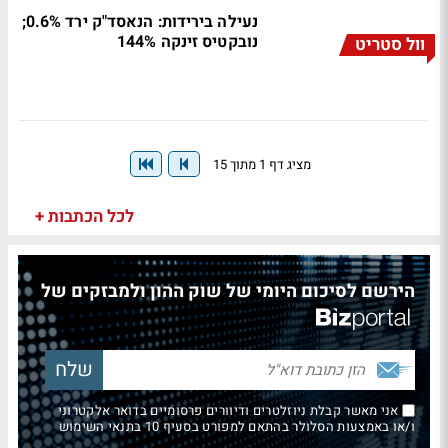
נעילה בירידות: הנאסד"ק ירד 0.6%;
נובקטיס זינקה 144%
וול סטריט
מציג דף 1 מתוך 15
לכל הכתבות +
הירשם לסיכום היומי של שוק ההון ולמבזקים של
אני מאשר קבלת ניוזלטרים ודיוורים פרסומיים בדואר אלקטרוני
ו/או באמצעות הסלולר בהתאם למפורט בסעיף 10 בתנאי השימוש