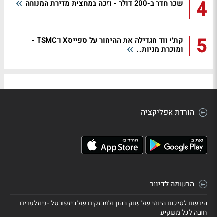
4
שכר חדר ב-200 דולר - וזכה במחצית מדירת המנוחה
5
קת׳י ווד מגדילה את ההימור על ספייסX ו־TSMC -
ומוכרת מניות...
הורדת אפליקציה
הרשמה לדיוור
הירשם לסיכום היומי של שוק ההון ולמבזקים של ביזפורטל - ניוזלטרים
חובה לכל משקיע