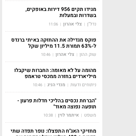
מגידו תקים 956 דירות באופקים,
בשדרות ובמעלות
נדל"ן
צלי אהרון
11:06
|
|
פוקס מגדילה את ההחזקה באיתי ברנדס
ל-63% תמורת 11.5 מיליון שקל
שוק ההון
צלי אהרון
10:46
|
|
מהומה על לא מאומה: החברות שיקבלו
מיליארדים בחזרה ממכסי טראמפ
ניתוחים ודעות
מנדי הניג
10:46
|
|
"הברחת נכסים בהליכי חדלות פרעון -
תופעה נפוצה מאוד"
משפט
איתמר לוין
10:38
|
|
מחזיקי האג"ח התפצלו: נופר תפדה שתי