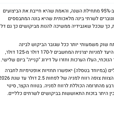
מנית דל DELL TECHNOLOGIES INC עלתה ב-95% מתחילת השנה, והאמת שהיא חייבת את הביצועים
 וגוברים לשרתי בינה מלאכותית שהיא בונה המתבססים
, כך שככל שאנבידיה ממשיכה להנות מביקושים כך גם דל
תח שוק משמעותי יותר ככל שגובר הביקוש לבינה
מלאכותית. האנליסטים בבנק העלו את מחיר היעד למניות יצרנית המחשבים ל-170 דולר מ-125 דולר,
ולים (במיוחד בטסלה) יאפשרו תחזיות אופטימיות לחברה
והמשך צמיחה גם בעתיד", כתבו האנליסטים. הצוות צופה רווח למניה של לפחות 2.5 דולר ע
רבע מהתרומה הכוללת לרווח למניה. בטווח הקצר, סיטי
בין היתר בזכות התאוששות בביקושים לשרתים כלליים.