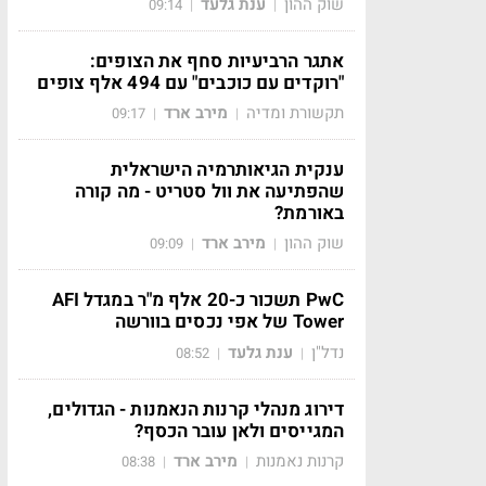
שוק ההון
ענת גלעד
09:14
|
|
אתגר הרביעיות סחף את הצופים:
"רוקדים עם כוכבים" עם 494 אלף צופים
תקשורת ומדיה
מירב ארד
09:17
|
|
ענקית הגיאותרמיה הישראלית
שהפתיעה את וול סטריט - מה קורה
באורמת?
שוק ההון
מירב ארד
09:09
|
|
PwC תשכור כ-20 אלף מ"ר במגדל AFI
Tower של אפי נכסים בוורשה
נדל"ן
ענת גלעד
08:52
|
|
דירוג מנהלי קרנות הנאמנות - הגדולים,
המגייסים ולאן עובר הכסף?
קרנות נאמנות
מירב ארד
08:38
|
|