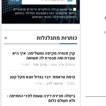
אני מאשר קבלת ניוזלטרים ודיוורים פרסומיים
בדואר אלקטרוני ו/או באמצעות הסלולר בהתאם
למפורט בסעיף 10 בתנאי השימוש
כה
כותרות מתגלגלות
קרן פנסיה מקיפה ומשלימה: איך היא
עובדת ומה מבטיח לה תשואה
חיסכון ארוך טווח
מירב ארד
11:49
|
|
גרסת טראמפ: דבר בגדול ושא מקל קטן
גלובל
איתמר לוין
11:51
|
|
ביטלה מכירת דירה שעות לפני החתימה -
ולא תשלם כלום