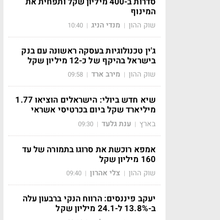
סדרות ב-400 מיליון שקל ותפחית את
המינוף
שוק ההון
מנדי הניג
10:40
|
|
ג'ין טכנולוגיות בעסקה ראשונה עם בנק
בישראל בהיקף של כ-12 מיליון שקל
שוק ההון
מירב ארד
09:58
|
|
שיא חדש ביולי: הישראלים הוציאו 1.77
מיליארד שקל ביום בכרטיסי אשראי
בארץ
ענת גלעד
09:30
|
|
אמפא רוכשת את סרוגו בתמורה של עד
160 מיליון שקל
שוק ההון
צלי אהרון
09:40
|
|
יעקב פיננסים: הרווח הנקי ברבעון עלה
ב-13.8% ל-24.1 מיליון שקל