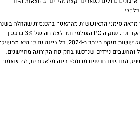
12% ל-11.72 מיליארד דולר. החברה ציינה כי ארגונים גדולים נשארים "קצת זהירים" בהוצאות ה-IT
כלכלי.
י מראה סימני התאוששות מההאטה בהכנסות שהחלה בשנת
2022 לאחר הביקוש שיא למחשבים במהלך הקורונה. שוק ה-PC העולמי חזר לצמיחה של 3% ברבעון
הרביעי של 2023 ולפי הערכות הוא מוכן להתאוששות חזקה ביותר ב-2024. דל ציינה גם כי היא ממשי
ל ומחשבים ניידים שנרכשו בתקופת הקורונה מתיישנים.
שיק מחדשים חדשים מבוססי בינה מלאכותית, מה שאמור