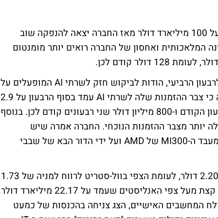
בשבוע שעבר הגיע דל לראשונה לשווי של מעל 100 מיליארד דולר מאז החברה יצאה להנפקה שוב
י הבינה המלאכותית ואחסון של החברה רואים יותר מומנטום
בפברואר פרסמה דל תוצאות טובות מהצפוי לרבעון הרביעי, הודות לביקוש חזק לשרתי AI המופעלים על
ידי שבבי ה-H100 של אנבידיה. החברה אמרה כי צבר ההזמנות שלה לשרתי AI עמד בסוף הרבעון על 2.9
מיליארד דולר, לעומת 1.6 מיליארד דולר ברבעון הקודם ו-800 מיליון דולר שני רבעונים קודם לכן. בנוסף,
ולה יותר מצבר ההזמנות הנוכחי. החברה אמרה שיש
ביקושים נוספים לשרתים המופעלים על ידי מעבד ה-MI300 של AMD ועל ידי הדור הבא של שבבי
דל דיווחה לרבעון הרביעי על רווח למניה של 2.20 דולר, לעומת הצפי בוול-סטריט לרווח למניה של 1.73
דולר. ההכנסות עמדו על 22.3 מיליארד דולר, קצת מעל צפי האנליסטים שעמד על 22.17 מיליארד דול
פלח המחשבים האישיים, הצג צניחה בהכנסות של כמעט