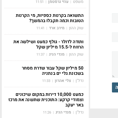
משפט
עוזי גרסטמן
11:51
|
|
התשואה בקרנות כספיות, מי הקרנות
הטובות וכמה תקבלו בהמשך?
שוק ההון
מירב ארד
11:41
|
|
ותודה לדולר - גולף כמעט ושילשה את
הרווח ל-15.5 מיליון שקל
שוק ההון
מנדי הניג
11:37
|
|
50 מיליון שקל עבור שדרת מסחר
בשכונת גלי ים בנתניה
נדל"ן
צלי אהרון
11:33
|
|
ה
כמעט 10,000 דירות במקום שיכונים
וצמודי קרקע: התוכנית שתשנה את מרכז
באר יעקב
נדל"ן
מנדי הניג
11:26
|
|