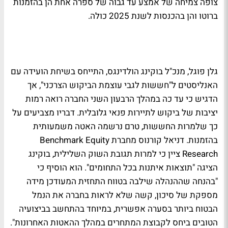
צופה צמיחה של אמצע עד גבוה של ספרה אחת הן בהזמנות
ברוטו והן בהכנסות לשנת 2025 כולה.
גלן פוגל, מנכ"ל בוקינג הולדינגס, התייחס בשיחת הועידה עם
האנליסטים ל"חששות לגבי עוצמת הביקוש הצרכני", אך
הדגיש כי עד כה במהלך הרבעון השני החברה רואה רמות
יציבות של ביקוש לתיירות פנאי גלובלית. דבריו מצביעים על
כך שלמרות החששות, טרם נרשמה האטה משמעותית
בהזמנות. דניאל קורנוס מחברת Benchmark Equity
Research ציין כי למרות תגובת השוק השלילית, בוקינג
הציגה "תוצאות איתנות בכל התחומים". הוא הוסיף כי
"בהנחה שההנהלה שילבה בטווח התחזית המעודכן מידה
מספקת של סיכון, קשה שלא לראות בחברה את הנמל
הבטוח ביותר בסערה אפשרית, במיוחד בהתחשב בביצועיה
הטובים ביחס לקבוצת המתחרים במהלך ההאטות האחרונות".