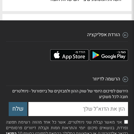
הורדת אפליקציה
הרשמה לדיוור
הירשם לסיכום היומי של שוק ההון ולמבזקים של ביזפורטל - ניוזלטרים
חובה לכל משקיע
אני מאשר קבלת שני ניוזלטרים, אשר כל אחד מהווה רשימת תפוצה
נפרדת, בנושאים סיכום יומי והתראות חמות וקבלת דיוורים פרסומיים
בדואר אלקטרוני ו/ או באמצעות הסלולר בהתאם למפורט בסעיף 10
בתנאי