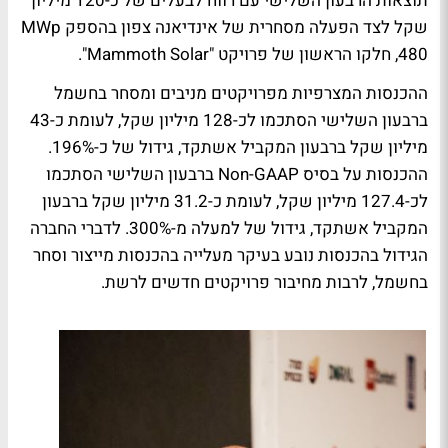
תוצאות הרבעון השלישי עם רווח לבעלים של כ-120 מיליון
שקל לצד הפעלה מסחרית של אינדיאנה צפון בהספק MWp
480, חלקו הראשון של פרויקט "Mammoth Solar".
ההכנסות המצרפיות מפרויקטים מניבים ומסחר בחשמל
ברבעון השלישי הסתכמו לכ-128 מיליון שקל, לעומת כ-43
מיליון שקל ברבעון המקביל אשתקד, גידול של כ-196%.
ההכנסות על בסיס Non-GAAP ברבעון השלישי הסתכמו
לכ-127.4 מיליון שקל, לעומת כ-31.2 מיליון שקל ברבעון
המקביל אשתקד, גידול של למעלה מ-300%. לדברי החברה
הגידול בהכנסות נובע בעיקר מעלייה בהכנסות מייצור וסחר
בחשמל, לרבות מחיבור פרויקטים חדשים לרשת.