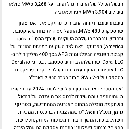
הבשל הכולל של החברה גדל ועומד על MWp 3,268 סולארי
בשילוב 3,904 MWh אגירת אנרגיה.
בשבוע שעבר דיווחה החברה כי פרויקט אינדיאנה צפון
שהספקו כ-MWp 480, הופעל מסחרית בחודש אוקטובר,
ובחודש נובמבר הושלמה השקעת שותף המס (bank of
America) בפרויקט. זאת לצד השקעת המיעוט ההונית של
קבוצת הפנסיה הבינלאומית APG בסך 400 מיליון דולר ב-
Doral LLC, שהושלמה בחודש ספטמבר. בכך גייסה Doral
LLC את יתרת ההון העצמי הדרוש לה להקמת פרויקטים
בהספק של כ-GWp 2 מתוך הצבר הבשל בארה"ב.
"אנו מסכמים את הרבעון השלישי לשנת 2024 עם הישגים
משמעותיים שממשיכים לבסס את מעמדה של דוראל
כשחקנית מובילה בתחום האנרגיה המתחדשת,, מסר
יקי
נוימן, מנכ"ל דוראל.
"נרשמה צמיחה בהכנסות ממכירת
חשמל, בזכות המשך חיבורי המערכות המותקנות לרשת
החשמל וביסוס פעילותנו בתחום אספקת החשמל הירוק,