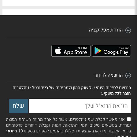
הורדת אפליקציה
הרשמה לדיוור
הירשם לסיכום היומי של שוק ההון ולמבזקים של ביזפורטל - ניוזלטרים
חובה לכל משקיע
אני מאשר קבלת שני ניוזלטרים, אשר כל אחד מהווה רשימת תפוצה
נפרדת, בנושאים סיכום יומי והתראות חמות וקבלת דיוורים פרסומיים
בדואר אלקטרוני ו/ או באמצעות הסלולר בהתאם למפורט בסעיף 10
בתנאי
השימוש