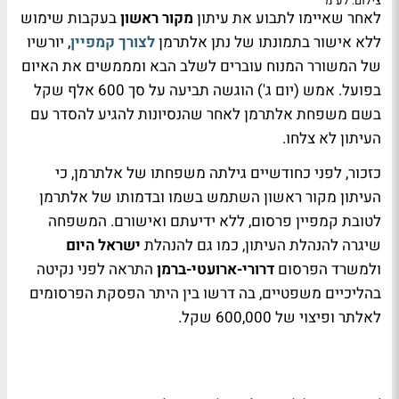
צילום: לע"מ
לאחר שאיימו לתבוע את עיתון
מקור ראשון
בעקבות שימוש
ללא אישור בתמונתו של נתן אלתרמן
לצורך קמפיין
, יורשיו
של המשורר המנוח עוברים לשלב הבא ומממשים את האיום
בפועל. אמש (יום ג') הוגשה תביעה על סך 600 אלף שקל
בשם משפחת אלתרמן לאחר שהנסיונות להגיע להסדר עם
העיתון לא צלחו.
כזכור, לפני כחודשיים גילתה משפחתו של אלתרמן, כי
העיתון מקור ראשון השתמש בשמו ובדמותו של אלתרמן
לטובת קמפיין פרסום, ללא ידיעתם ואישורם. המשפחה
שיגרה להנהלת העיתון, כמו גם להנהלת
ישראל היום
ולמשרד הפרסום
דרורי-ארועטי-ברמן
התראה לפני נקיטה
בהליכיים משפטיים, בה דרשו בין היתר הפסקת הפרסומים
לאלתר ופיצוי של 600,000 שקל.