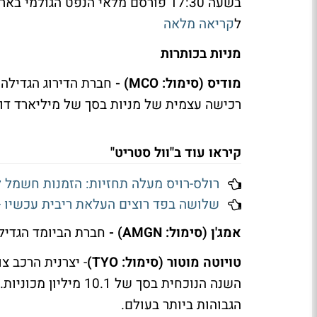
בשעה 17:30 פורסם מלאי הנפט הגול
ל
קריאה מלאה
מניות בכותרות
מודיס (סימול: MCO) -
רכישה עצמית של מניות בסך של מיליארד דו
קיראו עוד ב"וול סטריט"
רולס-רויס מעלה תחזיות: הזמנות חשמל למרכ
שלושה בפד רוצים העלאת ריבית עכשיו - הרוב ה
אמג'ן (סימול: AMGN) -
חברת הביומד הגדילה את הדיב
טויוטה מוטור (סימול: TYO)
השנה הנוכחית בסך של 
הגבוהות ביותר בעולם.