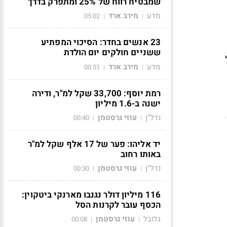
שמבטיח רווח של 25% ומתפרק בדרך
מדע
מירב ארד
05:02
|
|
23 אנשים בחדר: הסיכוי המפתיע
ששניים חולקים יום הולדת
ל
מדע
מירב ארד
00:51
|
|
רמת יוסף: 33,700 שקל למ"ר, ודירה
ישנה ב-1.6 מיליון
נדל"ן
עוזי גרסטמן
00:40
|
|
יד אליהו: פער של 17 אלף שקל למ"ר
באותו רחוב
נדל"ן
עוזי גרסטמן
00:30
|
|
116 מיליון דולר נגנבו מארנקי ביטקוין:
הכסף עובר לקרנות הסל
גלובל
עוזי גרסטמן
00:08
|
|