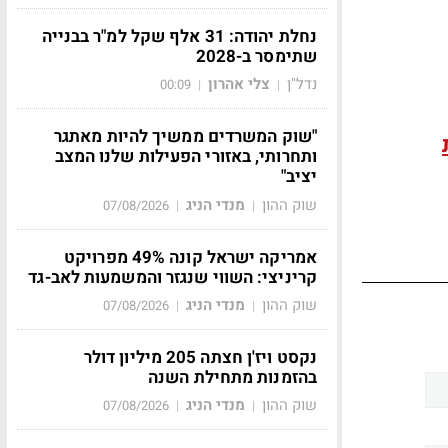
נחלת יהודה: 31 אלף שקל למ"ר בבנייה
שתימסר ב-2028
נדל"ן
צלי אהרון
00:09
|
|
"שוק המשרדים ממשיך להיות מאתגר
ותחרותי, באזורי הפעילות שלנו המצב
יציב"
שוק ההון
מנדי הניג
07/08/2026
|
|
אמריקה ישראל קונה 49% מפרויקט
קריניצי: השווי שנגזר והמשמעות לאב-גד
שוק ההון
מנדי הניג
07/08/2026
|
|
נקסט ויז'ן חצתה 205 מיליון דולר
בהזמנות מתחילת השנה
שוק ההון
מנדי הניג
07/08/2026
|
|