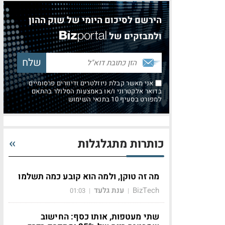
הירשם לסיכום היומי של שוק ההון
ולמבזקים של
אני מאשר קבלת ניוזלטרים ודיוורים פרסומיים
בדואר אלקטרוני ו/או באמצעות הסלולר בהתאם
למפורט בסעיף 10 בתנאי השימוש
כותרות מתגלגלות
מה זה טוקן, ולמה הוא קובע כמה תשלמו
BizTech
ענת גלעד
01:03
|
|
שתי מעטפות, אותו כסף: החישוב