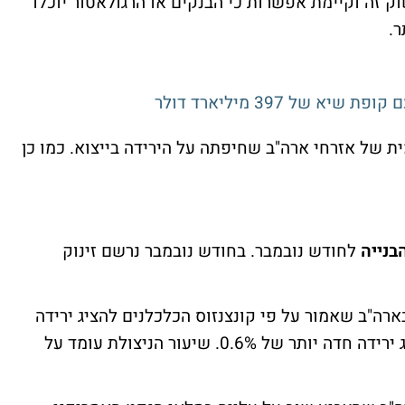
וק זה וקיימת אפשרות כי הבנקים או הרגולאטור יוכלו
ר.
של 397 מיליארד דולר
ית של אזרחי ארה"ב שחיפתה על הירידה בייצוא. כמו כן
בנייה
לחודש נובמבר. בחודש נובמבר נרשם זינוק
ייתי בארה"ב שאמור על פי קונצנזוס הכלכלנים להציג ירידה
מינורית החודש בסך של 0.1%. אך המדד הציג ירידה חדה יותר של 0.6%. שיעור הניצולת עומד על