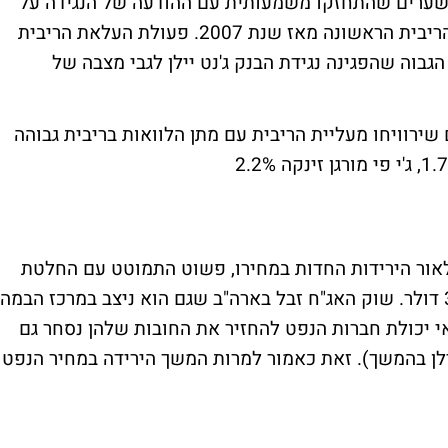
ת שערים שהתחזקו משמעותית עם ההודעה של הנגידה על
העלאת הריבית ב-0.25%. מדובר על העלאת הריבית הראשונה מאז שנת 2007. פעולת העלאת הריבית
בוה שהפגינה נגידת הבנק ג'נט יילן לגבי מצבה של
שירוויחו מעליית הריבית עם מתן הלוואות בריבית גבוהה
לאור הירידות החדות במחירו, פשוט התמוטט עם החלטת
הריבית. מחיר חבית ירד 4.5% לשווי של 35.6 דולר. שוק האג"ח זבל בארה"ב שגם הוא ניצב במרכז הבמה
יכולת חברות הנפט להחזיר את החובות שלהן נסחר גם
ילן בהמשך). זאת כאמור למרות המשך הירידה במחיר הנפט