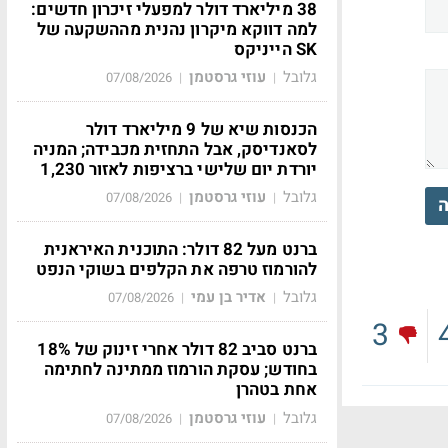
38 מיליארד דולר למפעלי זיכרון חדשים:
למה דווקא מיקרון נהנית מההשקעה של
SK הייניקס
גלובל
עוזי גרסטמן
07/08/2026
|
|
הכנסות שיא של 9 מיליארד דולר
לסאנדיסק, אבל התחזית מכבידה; המניה
יורדת יום שלישי ברציפות לאזור 1,230
גלובל
עוזי גרסטמן
07/08/2026
|
|
ה
ברנט מעל 82 דולר: התוכנית האיראנית
להורמוז טרפה את הקלפים בשוקי הנפט
גלובל
אדיר בן עמי
07/08/2026
|
|
3
ברנט סביב 82 דולר אחרי זינוק של 18%
בחודש; עסקת הורמוז ממתינה לחתימה
אחת בטהרן
גלובל
עוזי גרסטמן
07/08/2026
|
|