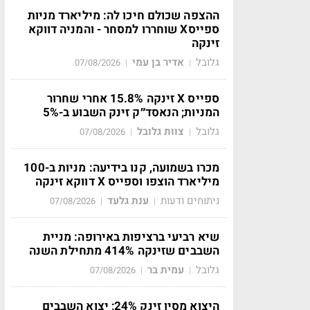
ההצפה שכולם חיכו לה: מיליארד מניות
ספייסX שוחררו למסחר - והמניה דווקא
זינקה
גלובל
אדיר בן עמי
07/08/2026
|
|
ספייס X זינקה 15.8% אחרי שחרור
המניות; הנאסד״ק זינק השבוע ב-5%
גלובל
צוות גלובל
07/08/2026
|
|
מכרו בשמועה, קנו בידיעה: מניות ב-100
מיליארד הוצפו וספייס X דווקא זינקה
ניתוחים ודעות
ענת גלעד
07/08/2026
|
|
שיא רביעי ברציפות באירופה: מניית
השבבים שזינקה 414% מתחילת השנה
גלובל
עמית בר
07/08/2026
|
|
היצוא מסין זינק 24%; יצוא השבבים