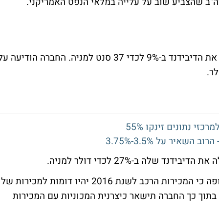
מי בארה"ב שהצביע שוב על עלייה במלאי הנפט האמריקני.
חברת הדירוג הגדילה את הדיבידנד ב-9% לכדי 37 סנט למניה. החברה הודיעה ע
לר.
זי נתונים זינקו 55%
שאיר על 3.5%-3.75%
ידנד שלה ב-27% לכדי דולר למניה.
- יצרנית הרכב צופה כי המכירות הרכב לשנת 2016 יהיו דומות למכירות של
10.1 מיליון מכוניות. בתוך כך החברה תישאר כיצרנית המכוניות עם המכירות