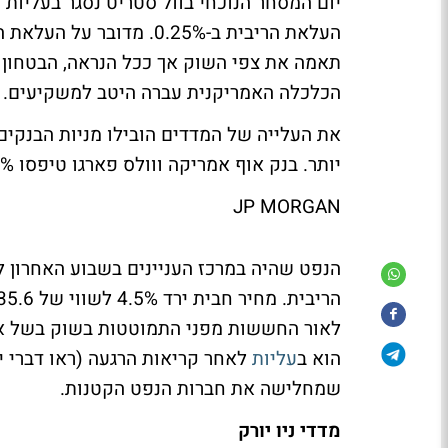
יום המסחר הנוכחי בוול סטריט נסגר בעליו
תאמה את צפי השוק אך ככל הנראה, הבטחון הג
הכלכלה האמריקנית עברה היטב למשקיעים.
את העלייה של המדדים הובילו מניות הבנקים 
יותר. בנק אוף אמריקה ווולס פארגו טיפסו 1.7%, ג'י פי מורגן זינקה 2.2%
​JP MORGAN
הנפט שהיה במרכז העניינים בשבוע האחרון 
לאור החששות מפני התמוטטות בשוק בשל אי 
הוא ב
עליות
לאחר קריאות הרגעה (ראו דברי 
שמחלישה את חברות הנפט הקטנות.
מדדי ניו יורק