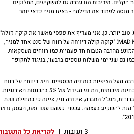
הקלים. היריבות הזו עברה גם למשקיעים, החלוקים
 מנסה לפתור את הדילמה - באיזו מניה כדאי יותר
' טוב יותר. כן, אני מעדיף את פפסי מאשר את קוקה קולה"
אמר קריימר בתוכנית הפיננסים שלו 'MAD MONEY'. "קוקה קולה דיווחה על רווח של סנט אחד למניה,
 המונע מהרבה הטבות חד פעמיות כמו רווחים מעסקאות
כמו גם שני ימי משלוח נוספים ברבעון, בניגוד לתקופה
בה מעל הציפיות בנתוניה הכספיים. היא דיווחה על רווח
של 3 סנט, כאשר מדובר פה על גידול גבוה מבחינה איכותית, המונע מגידול של 5% בהכנסות האורגניות.
ות של ההנהלה ל-2013 היו דיי ברורות, מנכ"ל החברה, אינדרה נויי, ציינה כי בתחילת שנת
 על מנת להשקיע בעצמה. עכשיו כשהם עשו זאת, העסק נראה
3 תגובות
|
לקריאת כל התגובות