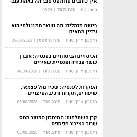
איך כותבים פרומפט טוב: מה באמת עובד
BizTech
ענת גלעד
00:24
|
|
ביטוח מנהלים: מה נשאר ממנו ולמי הוא
עדיין מתאים
חיסכון ארוך טווח
עוזי גרסטמן
06/08/2026
|
|
הכיסויים הביטוחיים בפנסיה: אובדן
כושר עבודה ופנסיית שאירים
חיסכון ארוך טווח
ענת גלעד
06/08/2026
|
|
הפקדות לפנסיה: שכיר מול עצמאי,
שיעורים, תקרות ורכיב הפיצויים
חיסכון ארוך טווח
מירב ארד
06/08/2026
|
|
קרן השתלמות: החיסכון הפטור ממס
שרוב הציבור מפספס
חיסכון ארוך טווח
מירב ארד
06/08/2026
|
|