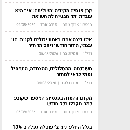
קרן פנסיה מקיפה ומשלימה: איך היא
עובדת ומה מבטיח לה תשואה
חיסכון ארוך טווח
מירב ארד
06/08/2026
|
|
איזו דירה אתם באמת יכולים לקנות: הון
עצמי, החזר חודשי ויחס ההחזר
נדל"ן
עמית בר
06/08/2026
|
|
משכנתה: המסלולים, ההצמדה, התמהיל
ומתי כדאי למחזר
נדל"ן
ענת גלעד
06/08/2026
|
|
מקדם ההמרה בפנסיה: המספר שקובע
כמה תקבלו בכל חודש
חיסכון ארוך טווח
מירב ארד
06/08/2026
|
|
בגלל החלפיניו: צ׳יפוטלה נפלה ב-13%