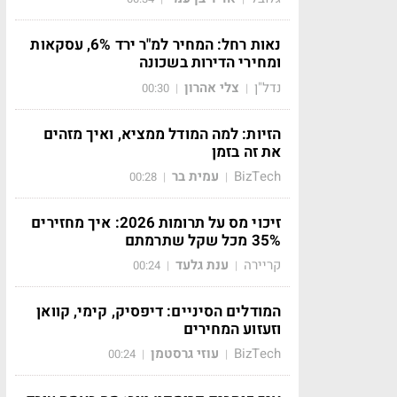
נאות רחל: המחיר למ"ר ירד 6%, עסקאות
ומחירי הדירות בשכונה
נדל"ן
צלי אהרון
00:30
|
|
הזיות: למה המודל ממציא, ואיך מזהים
את זה בזמן
BizTech
עמית בר
00:28
|
|
זיכוי מס על תרומות 2026: איך מחזירים
35% מכל שקל שתרמתם
קריירה
ענת גלעד
00:24
|
|
המודלים הסיניים: דיפסיק, קימי, קוואן
וזעזוע המחירים
BizTech
עוזי גרסטמן
00:24
|
|