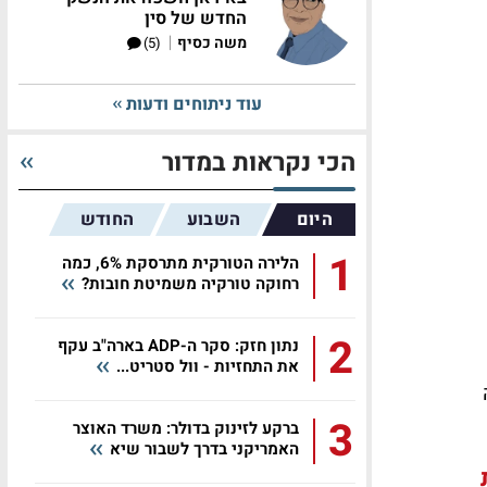
החדש של סין
|
משה כסיף
(5)
עוד ניתוחים ודעות
הכי נקראות במדור
היום
השבוע
החודש
1
הלירה הטורקית מתרסקת 6%, כמה
רחוקה טורקיה משמיטת חובות?
2
נתון חזק: סקר ה-ADP בארה"ב עקף
את התחזיות - וול סטריט...
3
ברקע לזינוק בדולר: משרד האוצר
האמריקני בדרך לשבור שיא