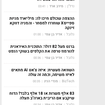
נדל"ן
מירב ארד
03:41
|
|
ההצפה שכולם חיכו לה: מיליארד מניות
ספייסX שוחררו למסחר - והמניה דווקא
זינקה
גלובל
אדיר בן עמי
01:00
|
|
ברנט מעל 82 דולר: התוכנית האיראנית
להורמוז טרפה את הקלפים בשוקי הנפט
גלובל
אדיר בן עמי
00:36
|
|
השוואה מעשית: איזה צ'אט AI מתאים
לאיזו משימה, וכמה זה עולה
BizTech
מנדי הניג
00:35
|
|
83 אלף משרות או 18 אלף בלבד? הדוח
שיקבע אם הריבית בארה"ב תעלה
גלובל
אדיר בן עמי
00:34
|
|