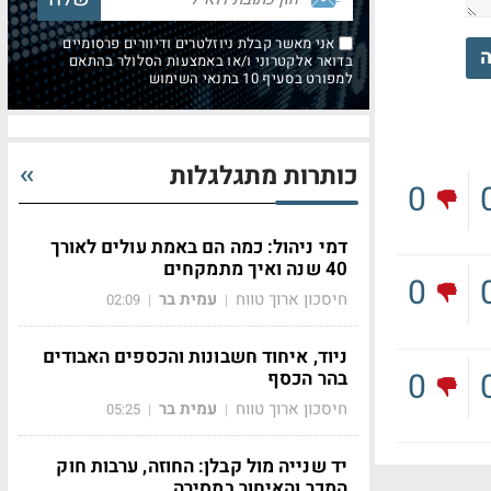
אני מאשר קבלת ניוזלטרים ודיוורים פרסומיים
ה
בדואר אלקטרוני ו/או באמצעות הסלולר בהתאם
למפורט בסעיף 10 בתנאי השימוש
כותרות מתגלגלות
0
דמי ניהול: כמה הם באמת עולים לאורך
40 שנה ואיך מתמקחים
0
חיסכון ארוך טווח
עמית בר
02:09
|
|
ניוד, איחוד חשבונות והכספים האבודים
0
בהר הכסף
חיסכון ארוך טווח
עמית בר
05:25
|
|
יד שנייה מול קבלן: החוזה, ערבות חוק
המכר והאיחור במסירה