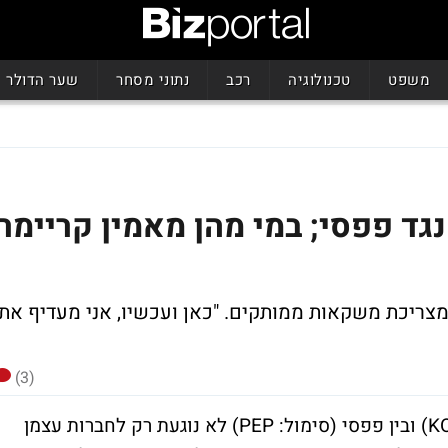
משפט
טכנולוגיה
רכב
נתוני מסחר
שער הדולר
נגד פפסי; במי מהן מאמין קריימר
מצריכת משקאות ממותקים. "כאן ועכשיו, אני מעדיף את
(3)
היריבות רבת השנים בין קוקה קולה (סימול: KO) ובין פפסי (סימול: PEP) לא נוגעת רק לחברות עצמן