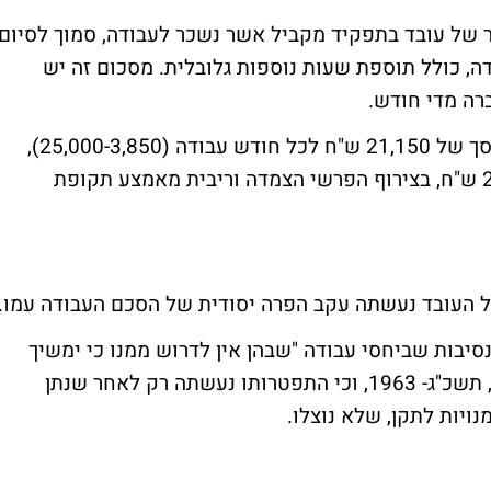
כר של עובד בתפקיד מקביל אשר נשכר לעבודה, סמוך לסיום
2 ש"ח לחודש עבודה, כולל תוספת שעות נוספות גלובלית. מסכום זה יש
לסיכום, נפסק כי על המעבידה לשלם לעובד סך של 21,150 ש"ח לכל חודש עבודה (25,000-3,850),
ובסך הכל עבור 12 חודשי עבודה סך 253,800 ש"ח, בצירוף הפרשי הצמדה וריבית מאמצע תקופת
של העובד נעשתה עקב הפרה יסודית של הסכם העבודה עמו.
נסיבות שביחסי עבודה "שבהן אין לדרוש ממנו כי ימשיך
בעבודתו" לפי סעיף 11 לחוק פיצויי פיטורים, תשכ"ג- 1963, וכי התפטרותו נעשתה רק לאחר שנתן
יות לתקן, שלא נוצלו.