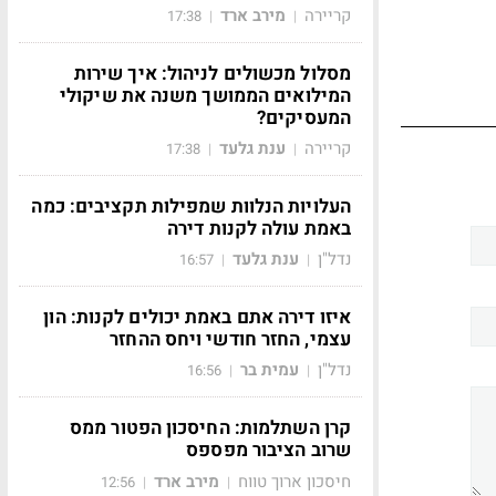
קריירה
מירב ארד
17:38
|
|
מסלול מכשולים לניהול: איך שירות
המילואים הממושך משנה את שיקולי
המעסיקים?
קריירה
ענת גלעד
17:38
|
|
העלויות הנלוות שמפילות תקציבים: כמה
באמת עולה לקנות דירה
נדל"ן
ענת גלעד
16:57
|
|
איזו דירה אתם באמת יכולים לקנות: הון
עצמי, החזר חודשי ויחס ההחזר
נדל"ן
עמית בר
16:56
|
|
קרן השתלמות: החיסכון הפטור ממס
שרוב הציבור מפספס
חיסכון ארוך טווח
מירב ארד
12:56
|
|