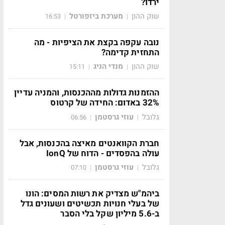
ירדו?
שוק ההון
מערכת ביזפורטל
16:53
|
|
נובה עקפה בקצת את הציפיות - מה
התחזית קדימה?
שוק ההון
מנדי הניג
15:11
|
|
ההזמנות גדולות מההכנסות, והמניה עדיין
32% באדום: החידה של קרטוס
גלובל
עוזי גרסטמן
06:56
|
|
חברת הקוואנטים מאיצה בהכנסות, אבל
עולה בהפסדים - הדוח של IonQ
גלובל
עוזי גרסטמן
07:10
|
|
ביהמ"ש מצדיק את רשות המסים: הונו
של בעלי חנויות תכשיטים ושעונים גדל
ב-5.6 מיליון שקל בלי הסבר