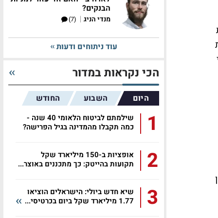
הבנקים?
|
מנדי הניג
(7)
עוד ניתוחים ודעות
הכי נקראות במדור
היום
השבוע
החודש
1
שילמתם לביטוח הלאומי 40 שנה -
כמה תקבלו מהמדינה בגיל הפרישה?
2
אופציות ב-150 מיליארד שקל
תקועות בהייטק: כך מתכננים באוצר...
3
שיא חדש ביולי: הישראלים הוציאו
1.77 מיליארד שקל ביום בכרטיסי...