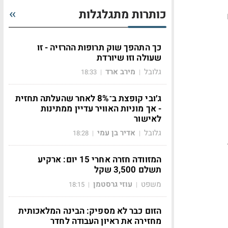
כותרות מתגלגלות
כך התהפך שוק תרופות ההרזיה - זו
שעולה וזו שיורדת
גלובל
מירב ארד
18:33
|
|
ג׳ובי קופצת ב־8% לאחר שהעלתה תחזית
- אך מוניות האוויר עדיין ממתינות
לאישור
גלובל
אדיר בן עמי
18:28
|
|
המזוודה חזרה אחרי 15 יום: ארקיע
תשלם 3,500 שקל
משפט
עוזי גרסטמן
18:15
|
|
הזום כבר לא מספיק: הבינה המלאכותית
מחזירה את ראיון העבודה לחדר