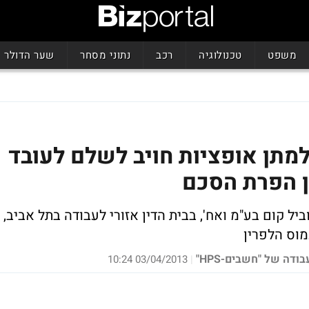
משפט
טכנולוגיה
רכב
נתוני מסחר
שער הדולר
תן אופציות חויב לשלם לעובד
ין הפרת הסכם
 חדד ואח' נ' מוביל קום בע"מ ואח', בבית הדין אזורי לעבודה בתל אביב,
ודה של "חשבים-HPS"
03/04/2013 10:24
|