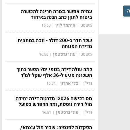
ה
עמית אפשר בצורה חריגה להכשרה
ביטוח לתקן כתב הגנה באיחור
משפט
איתמר לוין
16:55
|
|
שכר חדר ב-200 דולר - וזכה במחצית
מדירת המנוחה
משפט
עוזי גרסטמן
16:55
|
|
כמה עולה דירה בנופי ים? הפער בתוך
השכונה מגיע ל-36 אלף שקל למ"ר
נדל"ן
צלי אהרון
16:54
|
|
מס רכישה 2026: מדרגות דירה יחידה
מול דירה נוספת, ומה ההפרש בפועל
נדל"ן
עוזי גרסטמן
16:51
|
|
הפקדות לפנסיה: שכיר מול עצמאי,