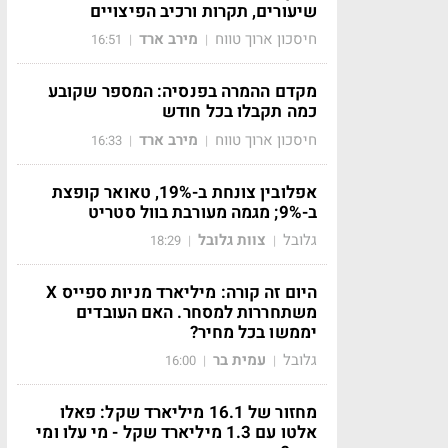
שיעורים, תקרות ורכיב הפיצויים
חיסכון ארוך טווח
מירב ארד
16:51
|
|
מקדם ההמרה בפנסיה: המספר שקובע
כמה תקבלו בכל חודש
חיסכון ארוך טווח
מירב ארד
16:33
|
|
אפלובין צונחת ב-19%, טאואר קופצת
ב-9%; מגמה מעורבת בוול סטריט
גלובל
צוות גלובל
18:29
|
|
היום זה קורה: מיליארד מניות ספייס X
משתחררות למסחר. האם העובדים
יממשו בכל מחיר?
גלובל
עמית בר
16:00
|
|
מחזור של 16.1 מיליארד שקל: פאלו
אלטו עם 1.3 מיליארד שקל - מי עלו ומי