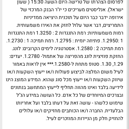
לפרסום הצהרתו של טרישה היום השעה 15:30 ( שעון
ישראל). אנליסטים מעריכים כי יו"ר הבנק המרכזי של
אירופה ידבר כבר היום על תוכנית היציאה ממדיניות
התמריצים, דבר אשר עלול לחזק את האירו משמעותית.
רמות משמעותיות: רמת התנגדות 2 : 1.3250 רמת התנגדות
1 :1.2950. פתיחה יומית : 1.2795. רמת תמיכה 1 : 1.2730.
רמת תמיכה 2 : 1.2580. אסטרטגיה לימים הקרובים: לונג.
החזקת פוזיצית לונג מהפריצה של אתמול- 1.2780. יעדים:
1.29, 1.30. סטופ מתחת ל-1.2580.*** אין לראות באמור
לעיל משום המלצה לביצוע פעולות ו/או ייעוץ השקעות ו/או
שיווק השקעות ו/או ייעוץ מכל סוג שהוא. המידע המוצג הינו
לידיעה בלבד ואינו מהווה תחליף לייעוץ המתחשב בנתונים
ובצרכים המיוחדים של כל אדם. כל העושה במידע הנ"ל
שימוש כלשהו - עושה זאת על דעתו בלבד ועל אחריותו
הבלעדית. החברה ו/או הכותבים מחזיקים ו/או עלולים
להחזיק חלק מן הניירות המוזכרים לעיל.