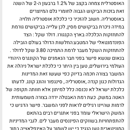
האוסטרלית צמחה בקצב של 1.2% ברבעון ה-2 של השנה
זאת בזכות הביקוש הגבוה לחומרי גלם המיוצרים
באוסטרליה. חשוב להזכיר כי כלכלת אוסטרליה תלויה
במידה ניכרת בביקושים מסין, לכן עלייה בביקושים גורמת
להתחזקות הכלכלה בארץ הקנגורו. דולר שקל : הצד
הפונדמנטאלי של המטבע:החלשות הדולר בעולם הובילה
להתחזקות השקל מעבר לרמת התמיכה 3.80 שקל לדולר .
בנאום שנשא פישר בפני חבר הנאמנים של הקונגרס היהודי
העולמי בירושלים, טען בין היתר כי כלכלת ישראל ניהלה את
המשבר בצורה חכמה בדיוק כפי שעשו זאת המדינות
הגדולות כגון קנדה ,אוסטרליה , סינגפור והונג קונג. לדעתו
כלכלת ישראל לא נכנסה כלל למיתון אלא חוותה תקופה של
האטה במשק. כעת רמת האבטלה ירדה בצורה משמעותית
לרמות שהיינו רגילים לראות לפני המשבר. פישר הדגיש כי
המשק הישראלי עומד בפני אתגרים רבים בהתאם
להתפתחויות בשווקים הפיננסים מעבר לים. לגבי המדיניות
המוניטארית טען הנגיד כי יש לשמור על האינפלאציה בתוך