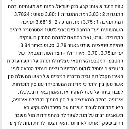
טווח היעד שאותו קבע בנק ישראל. רמות משמעותיות: רמת
התנגדות 2 : 3.83 רמת התנגדות 1 :3.80 ספוט : 3.7824
רמת תמיכה 1 : 3.75 רמת תמיכה 2 : 3.6815 תמיכה
משמעותית ויעד הרחבת פיבונאצי 100% אסטרטגיה לימים
הקרובים: שורט, זאת בהתאם למגמת הסיכון בשווקים.
פתיחת פוזיציות שורט באזור 3.78. סטופ באזור 3.84.
יעדים:3.75 , 3.70 . אירו דולר - הצד הפונדמנטאלי של
המטבע : המטבע האירופאי מצליח להתחזק על רקע הערכות
כי טרישה יתחיל לנקוט במדיניות ניצית בעתיד הנראה לעין.
האירו מקבל רוח גבית מדבריו הניציים של ראש ממשלת סין
אשר טען בין היתר כי מדינות המערב יחד עם סין מוכרחות
לעבוד ביחד על מנת להחזיר את האמון באירו ובכלכלת
אירופה. כחלק ממאמציה של סין לתמוך בכלכלת אירופה,
היא מתכוונת לעבוד ישירות עם ספרד ולהשקיע בא
משאבים רבים על מנת לעזור לה בהתמודדות מול משבר
החוב שפקד אותה לאחרונה. האירו צפוי להיות תחת לחץ עד