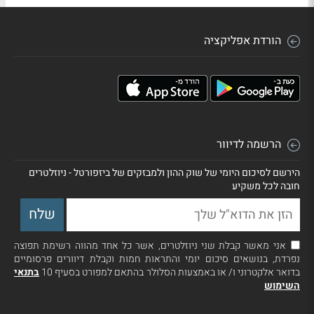
הורדת אפליקציה
הרשמה לדיוור
הירשם לסיכום היומי של שוק ההון ולמבזקים של ביזפורטל - ניוזלטרים
חובה לכל משקיע
אני מאשר קבלת שני ניוזלטרים, אשר כל אחד מהווה רשימת תפוצה
נפרדת, בנושאים סיכום יומי והתראות חמות וקבלת דיוורים פרסומיים
בדואר אלקטרוני ו/ או באמצעות הסלולר בהתאם למפורט בסעיף 10
בתנאי
השימוש