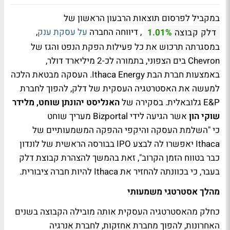
במקביל לפרסום תוצאות הרבעון הראשון של
, דיווחה החברה
על עסקת ענק
,
דלק קבוצה
1.01%
במסגרתה תרכוש את כל פעילות הפקת הנפט והגז של
Chevron בים הצפוני, בתמורה לכ-2 מיליארד דולר,
באמצעות חברת הבת Ithaca Energy. העסקה מבטאת הלכה
למעשה את האסטרטגיה העסקית של דלק, להפוך לחברת
E&P גלובאלית. בסקירה של
האנליסט יהונתן שוחט, מלידר
שוקי הון
אשר הגיעה לידי Bizportal מעריך שוחט
כי "השלמת העסקה והיקפי ההפקה המשמעותיים של
Ithaca יאפשרו לה לבצע IPO בבורסה הראשית של לונדון
כבר בטווח הזמן הקרוב", זאת בהמשך להצהרת קבוצת דלק
בעבר, כי בכוונתה להחזיר את Ithaca להיות חברה ציבורית.
מהלך אסטרטגי משמעותי
כחלק מהאסטרטגיה העסקית אותה מובילה הקבוצה בשנים
האחרונות, להפוך מחברת אחזקות, לחברת אנרגיה