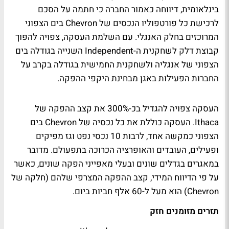
בינלאומית, דיווחה כאמור החברה כי חתמה על הסכם
לרכישת כל פורטפוליו הנכסים של Chevron בים הצפוני
המרוכזים בחלק האנגלי. עם השלמת העסקה, צפויה להפוך
קבוצת דלק לשחקנית ה-Independent השנייה בגודלה בים
הצפוני של אנגליה ולשחקנית החמישית בגודלה בקרב על
החברות הפעילות באגן מבחינת היקפי ההפקה.
העסקה צפויה להגדיל בכ-300% את קצב ההפקה של
Ithaca. העסקה כוללת את כל נכסיה של Chevron בים
הצפוני כמקשה אחד, לרבות 10 נכסי נפט וגז מפיקים
ופעילים, העובדים והאופרציה הכרוכה בתפעולם. מדובר
במאגרים בגדלים שונים ובעלי מאפייני הפקה שונים, כאשר
על פי הדיווח המידי, קצב ההפקה המצרפי שלהם (חלקה של
Chevron) הוא מעל ל-60 אלף חביות ביום.
תזרים מזומנים חזק