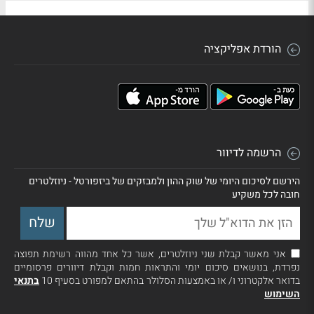
הורדת אפליקציה
הרשמה לדיוור
הירשם לסיכום היומי של שוק ההון ולמבזקים של ביזפורטל - ניוזלטרים
חובה לכל משקיע
אני מאשר קבלת שני ניוזלטרים, אשר כל אחד מהווה רשימת תפוצה
נפרדת, בנושאים סיכום יומי והתראות חמות וקבלת דיוורים פרסומיים
בדואר אלקטרוני ו/ או באמצעות הסלולר בהתאם למפורט בסעיף 10
בתנאי
השימוש