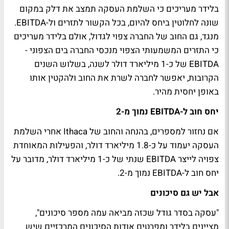
בלידר מעריכים כי השלמת העסקה תמצב את דלק במקום
שונה לחלוטין ביחס להיום, בכל הקשור לתזרים ול-EBITDA.
מנגד, גם החוב של החברה צפוי לגדול, אולם בלידר מעריכים
כי התזרים המשמעותי הצפוי מנכסי החברה בים הצפוני -
EBITDA של כ-1 מיליארד דולר לשנה, בשלוש השנים
הקרובות, יאפשר לחברה לשרת את החוב ולהקטין אותו
באופן יחסית מהיר.
יחס חוב ל-EBITDA נמוך מ-2
אם נחזור למספרים, בהנחה והחוב של Ithaca אחרי השלמת
העסקה יעמוד על כ-1.8 מיליארד דולר, והפעילות המאוחדת
צפויה לייצר EBITDA שנתי של כ-1 מיליארד דולר, מדובר על
יחס חוב ל-EBITDA נמוך מ-2.
אבל יש גם סיכונים
"עסקה בסדר גודל שכזה מביאה עמה מספר סיכונים",
מציינים בלידר ומפרטים אודות הסיכונים המרכזיים שיש