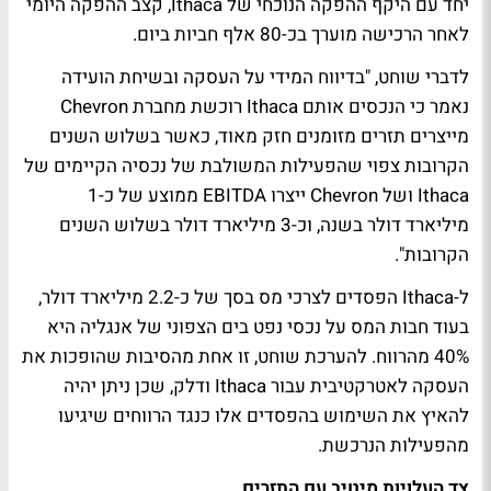
יחד עם היקף ההפקה הנוכחי של Ithaca, קצב ההפקה היומי
לאחר הרכישה מוערך בכ-80 אלף חביות ביום.
לדברי שוחט, "בדיווח המידי על העסקה ובשיחת הועידה
נאמר כי הנכסים אותם Ithaca רוכשת מחברת Chevron
מייצרים תזרים מזומנים חזק מאוד, כאשר בשלוש השנים
הקרובות צפוי שהפעילות המשולבת של נכסיה הקיימים של
Ithaca ושל Chevron ייצרו EBITDA ממוצע של כ-1
מיליארד דולר בשנה, וכ-3 מיליארד דולר בשלוש השנים
הקרובות".
ל-Ithaca הפסדים לצרכי מס בסך של כ-2.2 מיליארד דולר,
בעוד חבות המס על נכסי נפט בים הצפוני של אנגליה היא
40% מהרווח. להערכת שוחט, זו אחת מהסיבות שהופכות את
העסקה לאטרקטיבית עבור Ithaca ודלק, שכן ניתן יהיה
להאיץ את השימוש בהפסדים אלו כנגד הרווחים שיגיעו
מהפעילות הנרכשת.
צד העלויות מיטיב עם התזרים