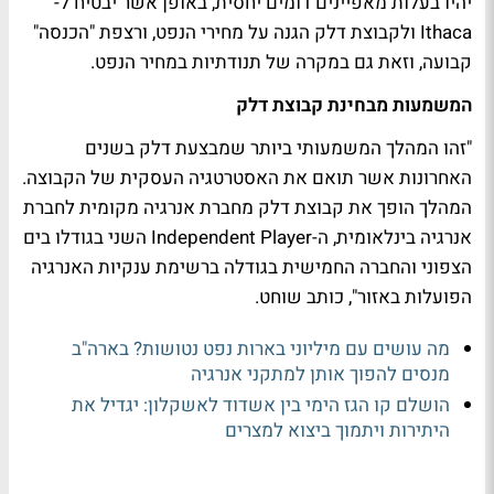
יהיו בעלות מאפיינים דומים יחסית, באופן אשר יבטיח ל-
Ithaca ולקבוצת דלק הגנה על מחירי הנפט, ורצפת "הכנסה"
קבועה, וזאת גם במקרה של תנודתיות במחיר הנפט.
המשמעות מבחינת קבוצת דלק
"זהו המהלך המשמעותי ביותר שמבצעת דלק בשנים
האחרונות אשר תואם את האסטרטגיה העסקית של הקבוצה.
המהלך הופך את קבוצת דלק מחברת אנרגיה מקומית לחברת
אנרגיה בינלאומית, ה-Independent Player השני בגודלו בים
הצפוני והחברה החמישית בגודלה ברשימת ענקיות האנרגיה
הפועלות באזור", כותב שוחט.
מה עושים עם מיליוני בארות נפט נטושות? בארה"ב
מנסים להפוך אותן למתקני אנרגיה
הושלם קו הגז הימי בין אשדוד לאשקלון: יגדיל את
היתירות ויתמוך ביצוא למצרים