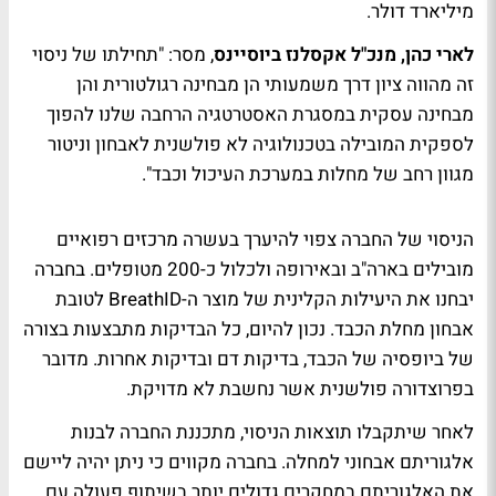
מיליארד דולר.
לארי כהן, מנכ"ל אקסלנז ביוסיינס
, מסר: "תחילתו של ניסוי
זה מהווה ציון דרך משמעותי הן מבחינה רגולטורית והן
מבחינה עסקית במסגרת האסטרטגיה הרחבה שלנו להפוך
לספקית המובילה בטכנולוגיה לא פולשנית לאבחון וניטור
מגוון רחב של מחלות במערכת העיכול וכבד".
הניסוי של החברה צפוי להיערך בעשרה מרכזים רפואיים
מובילים בארה"ב ובאירופה ולכלול כ-200 מטופלים. בחברה
יבחנו את היעילות הקלינית של מוצר ה-BreathID לטובת
אבחון מחלת הכבד. נכון להיום, כל הבדיקות מתבצעות בצורה
של ביופסיה של הכבד, בדיקות דם ובדיקות אחרות. מדובר
בפרוצדורה פולשנית אשר נחשבת לא מדויקת.
לאחר שיתקבלו תוצאות הניסוי, מתכננת החברה לבנות
אלגוריתם אבחוני למחלה. בחברה מקווים כי ניתן יהיה ליישם
את האלגוריתם במחקרים גדולים יותר בשיתוף פעולה עם