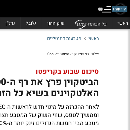
הירשמו
ראשי
שוק ההון
גלובל
נדל"ן
כל הכותרות
ראשי
מטבעות דיגיטליים
צילום: רוי שיינמן באמצעות Copilot
סיכום שבוע בקריפטו
האלטקוינים בשיא כל הזמ
מטבע מבין חמשת הגדולים זינק יותר מ-50% השבוע?