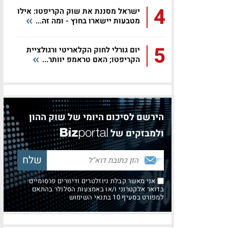
4
ישראל מסננת את שוק הקריפטו: אילו
מטבעות יישארו בחוץ - ומה זה...
5
יום גורלי לחוק הקלאריטי ורגולציית
הקריפטו; האם טראמפ יוותר...
הירשם לסיכום היומי של שוק ההון
ולמבזקים של
אני מאשר קבלת ניוזלטרים ודיוורים פרסומיים
בדואר אלקטרוני ו/או באמצעות הסלולר בהתאם
למפורט בסעיף 10 בתנאי השימוש