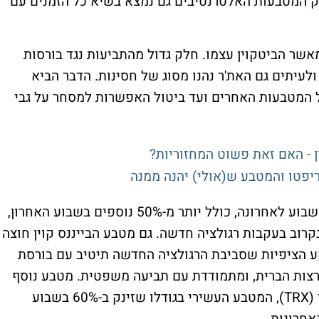
וק המטבעות האלטרנטיבים גם נמצא בשיא כל הזמנים עם
אשר הביטקוין עצמו. חלק גדול מהתביעות נגד בורסות
לעיתים גם האת'ר נהנו מסוג של חסינות. הדבר הביא
של המטבעות האחרים ועד ביטול האפשרות למסחר על גבי
 - האם זאת פשוט המחזוריות?
יפטו והמטבע ש(אולי) יהנה ממנה
כך לדוגמה הריפל מזנק בעשרות אחוזים מדי שבוע לאחרונה, כולל יותר מ-50% נוספים בשבוע האחרון,
רוב בעקבות רגולציה חדשה. גם מטבע הבייננס קוין חוצה
 הציפיות שסביבת הרגולציה החדשה תיטיב עם בורסת
צות הברית, ומתמודדת עם תביעה משפטית. מטבע נוסף
שנהנה מהצפי להקלות רגולטוריות הוא הטרון (TRX), המטבע העשירי בגודלו שזינק ב-60% בשבוע