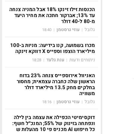
הכנסות זילו זינקו 18% אבל המניה צנחה
עד 13%; אברקור חתכה את מחיר היעד
מ-80 ל-40 דולר
גלובל
עוזי גרסטמן
18:40
|
|
מכרו בשמועה, קנו בידיעה: מניות ב-100
מיליארד הוצפו וספייס X דווקא זינקה
ניתוחים ודעות
ענת גלעד
18:28
|
|
האניוול אירוספייס צנחה 23% בדוח
הראשון שלה כחברה עצמאית; מחסור
בחלקים מחק 13.5 מיליארד דולר
משוויה
גלובל
עוזי גרסטמן
18:16
|
|
דוקסימיטי הכפילה את עצמה בין לילה
ונפתחה בזינוק של 55%; המנכ״ל חשף:
כל חיפוש AI מכניס פי 10 מהעלות ש