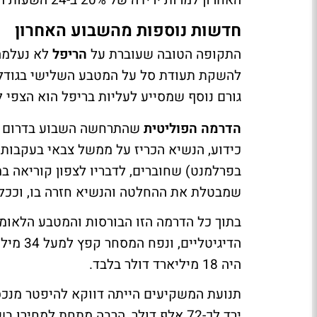
האחרון למרות ירידה של 20% ב-24 השעות האחרונות.
חדשות נוספות מהשבוע האחרון
התקופה הטובה שעוברת על
הריפל
לא נעלמה
להשקת תעודת סל על המטבע השלישי בגודלו
גורם נוסף שמסייע לעליות בריפל הוא הצפי 
הדרמה הפוליטית
שהתרחשה השבוע בדרום ק
כידוע, הנשיא הכריז על ממשל צבאי בעקבות 
בפרלמנט) שחוברים, לדבריו לצפון קוריאה ב
שמבטלת את ההחלטה והנשיא חזרה בו, וככל
בתוך כל הדרמה הזו הבורסות והמטבע הלאומ
היה 18 מיליארד דולר בלבד.
תנועת המשקיעים הייתה דווקא להיפטר מנכסי
ירד לכ-72 אלף דולר, הרבה מתחת למחירו בשאר העולם.