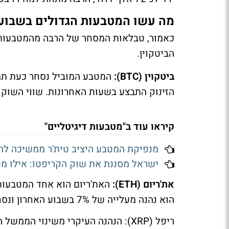
מה עשו המטבעות הגדולים בשבוע 
כאמור, טבלאות המסחר של הרבה מהמטבעות ה
הביטקוין.
ביטקוין (BTC):
הזינוק התבצע בשעות האחרונות. שווי השוק של המטבע ה
קיראו עוד ב"מטבעות דיגיטליים"
מנפיקת המטבע היציב טית'ר ממשיכה להדפיס מזומני
ישראל מסננת את שוק הקריפטו: אילו מט
את'ריום (ETH):
האת'ריום הוא אחד המטבעות 
הוא נהנה מעלייה של 7% בשבוע האחרון ונסחר כעת תמורת 3835 דולר למטבע.
ריפל (XRP):
הנהנה העיקרי משינוי הממשל הצ