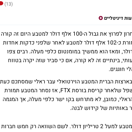
(13)
ות דיגיטליים
לאחר כשבועיים של דשדוש מאז הניסיון האחרון לפרוץ את גבול ה-100 אלף דולר למטבע היום זה קורה
- בשעת כתיבת שורות אלו הביטקוין נסחר תמורת כ-102 אלף דולר למטבע לאחר שלפני כדקות אחדות
ת המחיר הסימבולי של 100 אלף דולר, ומאז הוא ממשיך במומנטום כלפי מעלה. רבים צפו
, בינתיים זה לא קורה, אם כי סביר שזה יקרה בטווח
י חוגגים.
ארצות הברית המטבע הוירטואלי עבר ראלי שמסתכם כעת
ביותר מ-40% ממחירו טרום הבחירות. מאז השפל שלאחר קריסת בורסת FTX, אז נסחר המטבע תמורת
אלף דולר, הוא זינק כבר ביותר מ-500%. הראלי, כמובן, לא מתרחש בקו ישר כלפי מעלה, אך המגמה
ר באותיות של קידוש לבנה.
העליה האחרונה מביאה את שווי השוק של המטבע למעל 2 טריליון דולר. לשם השוואה רק חמש חברות