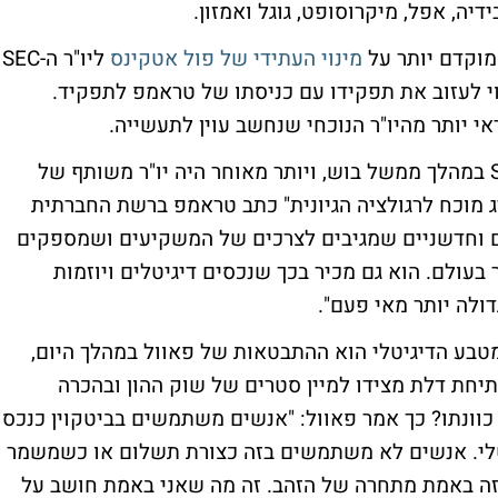
מוקדם יותר על
מינוי העתידי של פול אטקינס
ליו"ר ה-SEC
וי לעזוב את תפקידו עם כניסתו של טראמפ לתפקיד.
י יותר מהיו"ר הנוכחי שנחשב עוין לתעשייה.
אטקינס שימש בעבר כמינוי רפובליקני ב-SEC במהלך ממשל בוש, ויותר מאוחר היה יו"ר משותף של
יג מוכח לרגולציה הגיונית" כתב טראמפ ברשת החברתית
ם וחדשניים שמגיבים לצרכים של המשקיעים ושמספקים
בעולם. הוא גם מכיר בכך שנכסים דיגיטלים ויוזמות
דולה יותר מאי פעם".
טבע הדיגיטלי הוא ההתבטאות של פאוול במהלך היום,
יחת דלת מצידו למיין סטרים של שוק ההון ובהכרה
 כוונתו? כך אמר פאוול: "אנשים משתמשים בביטקוין כנכס
גיטלי. אנשים לא משתמשים בזה כצורת תשלום או כשמשמר
 זה באמת מתחרה של הזהב. זה מה שאני באמת חושב על