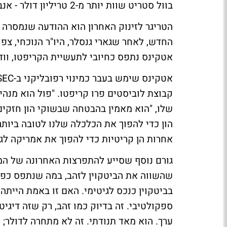
בוול סטריט שוות יותר מ-2 טריליון דולר - אנבידיה, אפל, מיקרוסופט, גוגל ואמזון.
הטריגר לזינוק האחרון הוא ההודעה שנמסרה 
החדש, לאחר שגארי גנסלר, היו"ר הנוכחי, צפ
אטקינס נתפס כחיובי לתעשיית הקריפטו, וודא
קבוצת לוביסטים פרו קריפטו. "פול הוא מנה
שלו, "הוא מאמין בהבטחה שבשוקי הון חזקי
הון כדי להפוך את הכלכלה שלנו לטובה ביותר 
אחרות הן קריטיות כדי להפוך את אמריקה לג
גורם נוסף שסייע להתפרצות האחרונה של המ
שהשווה את הביטקוין לזהב, במה שנתפס כפת
בביטקוין כנכס לגיטימי. האם זו באמת הייתה
ספקולטיבי. זה בדיוק כמו זהב, רק שזה די
ערך. הוא מאד תנודתי. זה לא מתחרה לדולר;