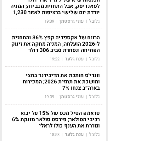
לסאנדיסק, אבל התחזית מכבידה; המניה
יורדת יום שלישי ברציפות לאזור 1,230
גלובל
עוזי גרסטמן
19:39
|
|
הרווח של אקספדיה קפץ 36% והתחזית
ל-2026 הועלתה; המניה מחקה את זינוק
הפתיחה ונסחרת סביב 306 דולר
גלובל
ענת גלעד
19:22
|
|
וונדי'ס חותכת את הדיבידנד בחצי
ומושכת את תחזית 2026; המכירות
בארה״ב צנחו 7%
גלובל
עוזי גרסטמן
19:09
|
|
טראמפ הטיל מכס של 15% על יבוא
רכיבי הסולאר; פירסט סולאר מזנקת 6%
וגוררת את הענף כולו לראלי
גלובל
ענת גלעד
18:58
|
|