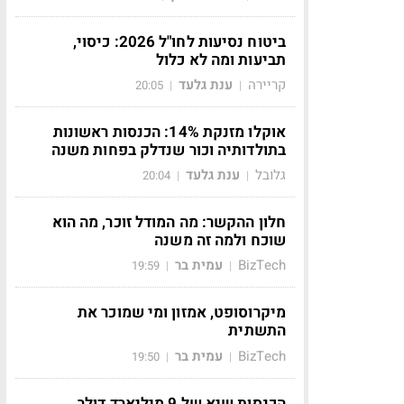
ביטוח נסיעות לחו"ל 2026: כיסוי,
תביעות ומה לא כלול
קריירה
ענת גלעד
20:05
|
|
אוקלו מזנקת 14%: הכנסות ראשונות
בתולדותיה וכור שנדלק בפחות משנה
גלובל
ענת גלעד
20:04
|
|
חלון ההקשר: מה המודל זוכר, מה הוא
שוכח ולמה זה משנה
BizTech
עמית בר
19:59
|
|
מיקרוסופט, אמזון ומי שמוכר את
התשתית
BizTech
עמית בר
19:50
|
|
הכנסות שיא של 9 מיליארד דולר