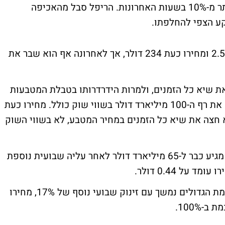
53% למחיר 2.26%, וזאת לאחר ירידה של יותר מ-10% בשעות האחרונות. הריפל סבל מהאכיפה
הסולנה דווקא ירד השבוע ב-2.5% ומחירו כעת 234 דולר, אך לאחרונה אף הוא שבר את
ת שיא כל הזמנים, ולמרות הידרדרותו בטבלת המטבעות
הגדולים מהמקום השלישי לחמישי, הוא חצה את רף ה-100 מיליארד דולר בשווי שוק כולל. מחירו כעת
 לאחר עליה שבועית של 10%. (הוא חצה את שיא כל הזמנים במחיר המטבע, לא בשווי השוק
שווי השוק של מטבע הממ מגיע כבר ל-65 מיליארד דולר לאחר עליה שבועית נוספת
הקאמבק של הקרדאנו לרשימת הגדולים נמשך עם זינוק שבועי נוסף של 17%, מחירו