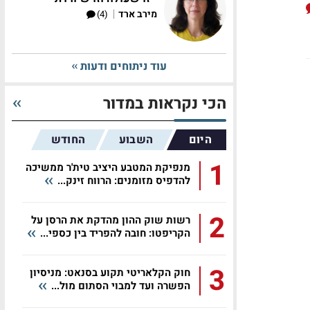
|
מירב ארד
(4)
עוד ניתוחים ודעות
הכי נקראות במדור
היום
השבוע
החודש
1
מנפיקת המטבע היציב טית'ר ממשיכה
להדפיס מזומנים: הרווח זינק...
2
רשות שוק ההון מהדקת את הרסן על
הקריפטו: חובה להפריד בין כספי...
3
חוק הקלאריטי תקוע בסנאט: מניסיון
הפשרה ועד למבוי הסתום מול...