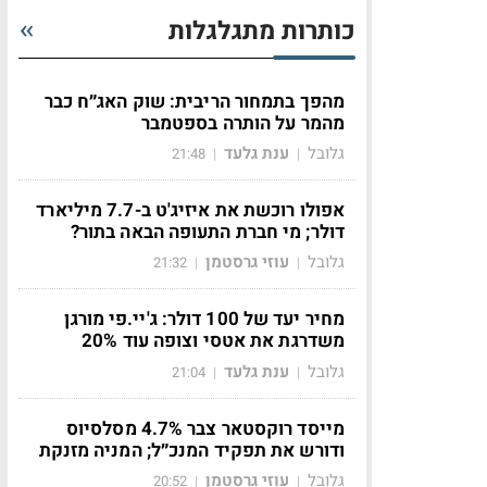
כותרות מתגלגלות
מהפך בתמחור הריבית: שוק האג״ח כבר
מהמר על הותרה בספטמבר
גלובל
ענת גלעד
21:48
|
|
אפולו רוכשת את איזיג'ט ב-7.7 מיליארד
דולר; מי חברת התעופה הבאה בתור?
גלובל
עוזי גרסטמן
21:32
|
|
מחיר יעד של 100 דולר: ג'יי.פי מורגן
משדרגת את אטסי וצופה עוד 20%
גלובל
ענת גלעד
21:04
|
|
מייסד רוקסטאר צבר 4.7% מסלסיוס
ודורש את תפקיד המנכ״ל; המניה מזנקת
גלובל
עוזי גרסטמן
20:52
|
|