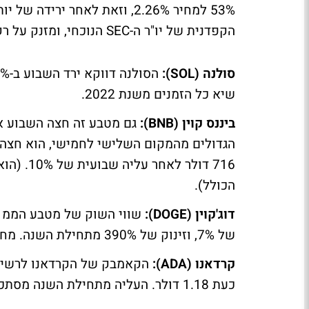
הקפדנית של יו"ר ה-SEC הנוכחי, ומזנק על רקע הצפי להחלפתו.
סולנה (SOL):
שיא כל הזמנים משנת 2022.
ביננס קוין (BNB):
גם מטבע זה חצה השבוע א
716 דולר
הכולל).
דוג'קוין (DOGE):
של 7%, וזינוק של 390% מתחילת השנה. מחירו עומד על 0.44 דולר.
קרדאנו (ADA):
כעת 1.18 דולר. העליה מתחילת השנה מסתכמת ב-100%.