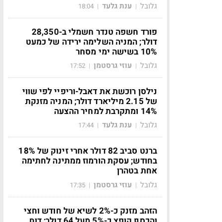
גלובל
ענת גלעד
18:04
|
|
פורד חשפה טנדר חשמלי ב-28,350
דולר; המניה השלימה ירידה של כמעט
10% בשישה ימי מסחר
גלובל
עוזי גרסטמן
17:52
|
|
נילסן רוכשת את דאבל-וריפיי לפי שווי
של 2.15 מיליארד דולר; המניה מזנקת
14% ומתקרבת למחיר ההצעה
גלובל
ענת גלעד
17:44
|
|
ברנט סביב 82 דולר אחרי זינוק של 18%
בחודש; עסקת הורמוז ממתינה לחתימה
אחת בטהרן
גלובל
עוזי גרסטמן
17:35
|
|
הזהב מזנק כ-2% לשיא של חודש וחצי
והכסף קופץ כ-5% מעל 64 דולר; דוח