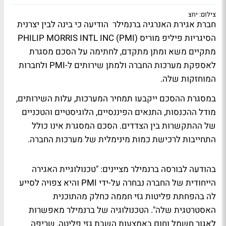
צילום: יחצ
חברת אגירת האנרגיה ברנמילר הודיעה כי בינה לבין יצרנית
הסיגריות פיליפ מוריס PHILIP MORRIS INTL INC (PMI)
מתקיים משא ומתן מתקדם, לחתימה על הסכם מסגרת
לאספקת מערכות החברה ולמתן שירותים ל-PMI ולחברות
המוחזקות שלה.
במסגרת ההסכם ייקבעו תמחיר המערכות, עלות השירותים,
מודל ההכנסות, התנאים הפיננסיים, הלוגיסטיים והטכניים
של ההתקשרות בין הצדדים. הסכם המסגרת אינו כולל
התחייבות לרכישת כמות מינימלית של מערכות החברה.
בהודעה לבורסה ברנמילר מציינים: "טכנולוגיית האגירה
הייחודית של החברה נבחרה על-ידי PMI והיא צפויה לסייע
לה בהפחתת פליטות גזי חממה כחלק מהתוכנית
האסטרטגית שלה". הטכנולוגיה של ברנמילר מאפשרות
לאגור חשמל וחום באמצעות השבת גזי פליטה, שריפה