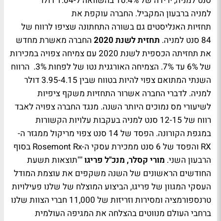
סנט למניה, ירידה של 10.4% בהשוואה ל-1.04 דולר
למניה ברבעון המקביל. החברה עוקפת את
תחזיות האנליסטים גם בשורה התחתונה שציפו לרווח של
84 סנט למניה.
תחזית לשנת 2020
החברה מאשרת מחדש
את תחזיתה הכספית לשנת 2020 עם צמיחה צפויה במכירות
של 6% עד 7%. הצמיחה האורגנית נטו של לפחות 3%. הרווח
השנתי המתואם צפוי להיות בטווח שבין 3.95-4.15 דולר
למניה. לדברי החברה אשרור התחזיות משקף ציפיות
לשיעורי מס נמוכים היותר השנה. מנגד החברה צפויה לאבד
רווח של 12-15 סנט למניה בעקבות עלויות הקשורות
במגפת הקורונה. הפסד של 14 סנט צפוי מריקול ממגזר ה-
RX והפסד של 6 סנט ממכירת עסקי ה-Rosemont Rx בסוף
הרבעון השני.
מורי קסלר, מנכ"ל פריגו
""תוצאות תשעת
החודשים הראשונים של השנה משקפים את עוצמת המודל
העסקי המגוון של פריגו, הביצוע המוצלח של שלנו פעילויות
טרנספורמציה ומסירות וזריזות של 11,000 חברי הצוות שלנו
ברחבי העולם מנווטים בהצלחה את המגיפה העולמית