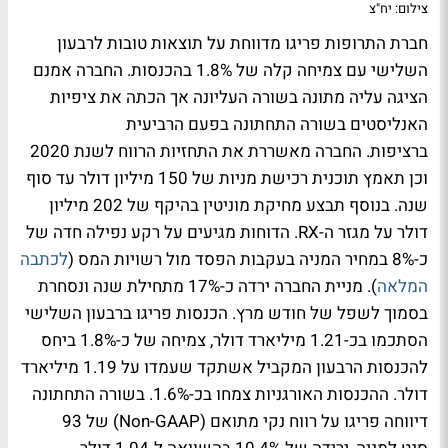
צילום: יח"צ
חברת התרופות פריגו מדווחת על תוצאות טובות לרבעון
השלישי עם צמיחה קלה של 1.8% בהכנסות. החברה אמנם
הציגה עליה מתונה בשורה העליונה אך הכתה את ציפיות
האנליסטים בשורה התחתונה בפעם הרביעית
ברציפות. החברה מאשררת את התחזיות הרווח לשנת 2020
וכן תאמץ תוכנית רכישת מניות של 150 מיליון דולר עד סוף
שנה. בנוסף תבצע מחיקת מוניטין בהיקף של 202 מיליון
דולר על מגזר ה-RX. הדוחות מגיעים על רקע נפילה חדה של
כ-8% במחיר המניה בעקבות הפסד מול רשויות המס (
לכתבה
המלאה
). מניית החברה ירדה כ-17% מתחילת שנה ונסחרת
בסמוך לשפל של חודש מרץ. הכנסות פריגו ברבעון השלישי
הסתכמו בכ-1.21 מיליארד דולר, צמיחה של כ-1.8% ביחס
להכנסות הרבעון המקביל אשתקד שעמדו על 1.19 מיליארד
דולר. ההכנסות האורגניות צמחו בכ-1.6%. בשורה התחתונה
דיווחה פריגו על רווח נקי מתואם (Non-GAAP) של 93