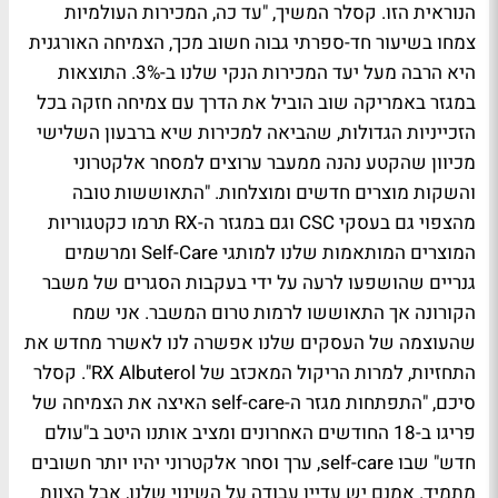
הנוראית הזו. קסלר המשיך, "עד כה, המכירות העולמיות
צמחו בשיעור חד-ספרתי גבוה חשוב מכך, הצמיחה האורגנית
היא הרבה מעל יעד המכירות הנקי שלנו ב-3%. התוצאות
במגזר באמריקה שוב הוביל את הדרך עם צמיחה חזקה בכל
הזכייניות הגדולות, שהביאה למכירות שיא ברבעון השלישי
מכיוון שהקטע נהנה ממעבר ערוצים למסחר אלקטרוני
והשקות מוצרים חדשים ומוצלחות. "התאוששות טובה
מהצפוי גם בעסקי CSC וגם במגזר ה-RX תרמו כקטגוריות
המוצרים המותאמות שלנו למותגי Self-Care ומרשמים
גנריים שהושפעו לרעה על ידי בעקבות הסגרים של משבר
הקורונה אך התאוששו לרמות טרום המשבר. אני שמח
שהעוצמה של העסקים שלנו אפשרה לנו לאשרר מחדש את
התחזיות, למרות הריקול המאכזב של RX Albuterol". קסלר
סיכם, "התפתחות מגזר ה-self-care האיצה את הצמיחה של
פריגו ב-18 החודשים האחרונים ומציב אותנו היטב ב"עולם
חדש" שבו self-care, ערך וסחר אלקטרוני יהיו יותר חשובים
מתמיד. אמנם יש עדיין עבודה על השינוי שלנו, אבל הצוות