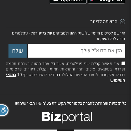
הרשמה לדיוור
הירשם לסיכום היומי של שוק ההון ולמבזקים של ביזפורטל - ניוזלטרים
חובה לכל משקיע
אני מאשר קבלת שני ניוזלטרים, אשר כל אחד מהווה רשימת תפוצה
נפרדת, בנושאים סיכום יומי והתראות חמות וקבלת דיוורים פרסומיים
בדואר אלקטרוני ו/ או באמצעות הסלולר בהתאם למפורט בסעיף 10
בתנאי
השימוש
כל הזכויות שמורות לחברת ביזפורטל תקשורת בע"מ ©
|
תנאי שימוש