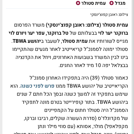
מגדל
עמית סטולר
צילום: ראובן קפוצ'ינסקי
עמית סטולר (צילום: ראובן קפוצ'ינסקי)
משרד הפרסום
ברוקנר יער לוי
בבעלותם של
טל ברוקנר, עפר יער ויורם לוי
מגייס לשורותיו את
עמית סטולר
, לשעבר ב
יהושע TBWA
.
סטולר ימונה לסמנכ"ל קריאייטיב לאחר מגעים שהתקיימו
בינו לבין המשרד בשבועות האחרונים, ויחל את הקדנציה
בבצלאל יפה 10 מיד לאחר החגים.
כאמור סטולר (39) היה בתפקידו האחרון סמנכ"ל
הקריאייטיב של יהושע TBWA ממנו
פרש לפני כשנה
. הוא
שימש בתפקיד זה למשך כשנה ובסך הכל חתם 7 שנים
ביהושע TBWA. בתור קופירייטר בטרם מונה לתפקיד
הסמנכ"ל היה סטולר חתום על הקמפיינים
של מקדונלד'ס (סדרת העשרה שקלים, רביבו וברקו,
מקפלאפל) מולר, אסותא (עם סוזי מילר ונתן