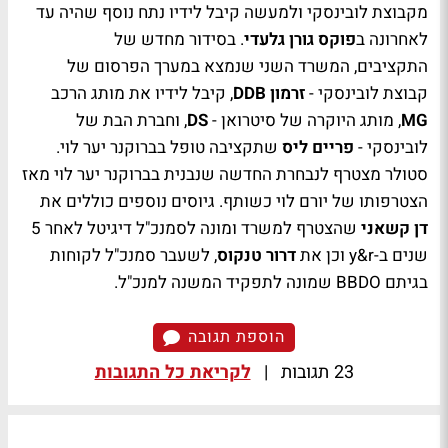
מקבוצת לובינסקי ולמעשה קיבל לידיו נתח נוסף שהיה עד
לאחרונה ב
פוקס גורן גלעדי
. בסידור מחדש של
התקציבים, המשרד השני שנמצא במערך הפרסום של
קבוצת לובינסקי -
זרמון DDB
, קיבל לידיו את מותג הרכב
MG
, מותג היוקרה של סיטרואן -
DS
, וחברת הבת של
לובינסקי -
פריים ליס
שתקציבה טופל בברוקנר יער לוי.
סטולר מצטרף לנבחרת החדשה שנבנית בברוקנר יער לוי מאז
הצטרפותו של יורם לוי כשותף. גיוסים נוספים כוללים את
דן קשאני
שהצטרף למשרד ומונה לסמנכ"ל דיגיטל לאחר 5
שנים ב-y&r וכן את
דרור טנקוס
, לשעבר סמנכ"ל לקוחות
בגיתם BBDO שמונה לתפקיד המשנה למנכ"ל.
הוספת תגובה
23 תגובות
|
לקריאת כל התגובות