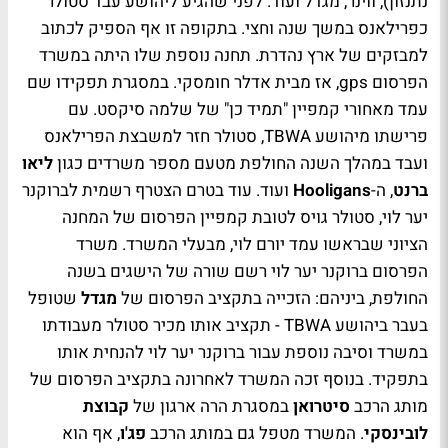
נתנזון), ווינר, מגדל ועוד. לפני שהגיע ליהושע עבד סטולר
כפרילאנס במשך שנה וחצי. בתקופה זו אף הספיק לכתוב
למבזקים של ארץ נהדרת. תחנה נוספת שלו היתה במשרד
הפרסום gps, אז מבית אדלר חומסקי. במסגרת תפקידו שם
עמד מאחורי קמפיין "תמיד כן" של שלמה סיקסט. עם
פרישתו מיהושע TBWA, סטולר חזר למשבצת הפרילאנס
ועבד במהלך השנה החולפת מטעם מספר משרדים כגון
ליאו
ברנט
, ה-
Hooligans
ועוד. עוד בטרם הצטרף רשמית לברוקנר
יער לוי, סטולר גויס לטובת קמפיין הפרסום של המחנה
הציוני שבראשו עמד יורם לוי, מבעלי המשרד. משרד
הפרסום ברוקנר יער לוי רשם שורה של הישגים בשנה
החולפת, ביניהם: הזכייה בתקציב הפרסום של
מגדל
שטופל
בעבר ביהושע TBWA - תקציב אותו מכיר סטולר מעבודתו
במשרד וסיבה נוספת עבור ברוקנר יער לוי להנחית אותו
בתפקיד. בנוסף זכה המשרד לאחרונה בתקציב הפרסום של
מותג הרכב
סיטרואן
במסגרת הרה ארגון של
קבוצת
לובינסקי
. המשרד מטפל גם במותג הרכב
פג'ו
, אף הוא