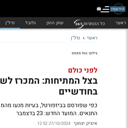
הירשמו
ראשי
שוק ההון
גלובל
נדל"ן
כל הכותרות
ראשי
נדל"ן
צילום: גוגל מאפס
לפני כולם
בצל המתיחות: המכרז לשי
בחודשיים
כפי שפורסם בביזפורטל, בעיות מנעו מהמ
התנאים. המועד החדש: 23 בדצמבר
איציק יצחקי
27/10/2024 12:52
|