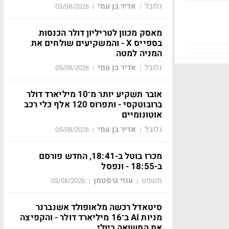
גלובל
אדיר בן עמי
05/08/2026
|
|
מאסק מכוון לטריליון דולר הכנסות
בספייס X - והמשקיעים שולחים את
המניה למטה
גלובל
אדיר בן עמי
05/08/2026
|
|
אובר תשקיע יותר מ־10 מיליארד דולר
ברובוטקסי - ותפרוס 120 אלף כלי רכב
אוטונומיים
גלובל
אדיר בן עמי
05/08/2026
|
|
מכרז בוטל ב-18:41, החדש פורסם
ב-18:55 - ונפסל
משפט
עוזי גרסטמן
05/08/2026
|
|
סיטאדל רכשה מלאופולד אשנברנר
מניות AI ב־16 מיליארד דולר - והקפיצה
את התשואה ביולי