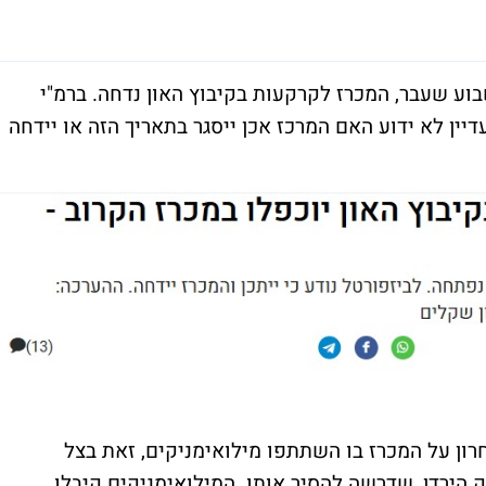
וע שעבר, המכרז לקרקעות בקיבוץ האון נדחה. ברמ"י
יין לא ידוע האם המרכז אכן ייסגר בתאריך הזה או יידחה
ר האחרון על המכרז בו השתתפו מילואימניקים, זאת בצל
 הירדן, שדרשה להסיר אותו. המילואימניקים קיבלו