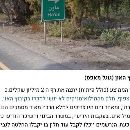
 האון (גוגל מאפס)
כפי שפורסם כאן, על פי כל ההערכות, המחיר הממוצע (כולל פיתוח) יחצה את רף ה-2 מיליון שקלים.כ
 צפוף, חלק מהמילואימניקים לא יגשו למכרז בקיבוץ האון
.
רתו, ומאחר והם היו צריכים למלא הרבה מאוד מסמכים הם
לואים. בעקבות הידיעה, במשרד הבינוי והשיכון הודיעו כי
כעת, הנרשמים יוכלו לקבל עוד חלון בו יקבלו החלטה לגבי