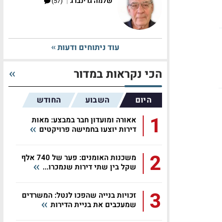
|
שלמה גרינברג
(57)
עוד ניתוחים ודעות
הכי נקראות במדור
היום
השבוע
החודש
1
אאורה ומועדון חבר במבצע: מאות
דירות יוצעו בחמישה פרויקטים
2
משכנות האומנים: פער של 740 אלף
שקל בין שתי דירות שנמכרו...
3
זכויות בנייה שהפכו לנטל: המשרדים
שמעכבים את בניית הדירות