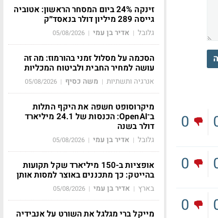
זינקה 24% ביום המסחר הראשון: אטוביה
גייסה 289 מיליון דולר בנאסד״ק
גלובל
אדיר בן עמי
05/08/2026
|
|
הסכמה על מסלול זמני בהורמוז: מה זה
ה
עושה למחיר החבית ולביטוח המכליות
אנרגיה ותשתיות
משה כסיף
05/08/2026
|
|
מיקרוסופט חשפה את היקף התלות
ב־OpenAI: הכנסות של 24.1 מיליארד
0
דולר בשנה
גלובל
אדיר בן עמי
05/08/2026
|
|
0
אופציות ב-150 מיליארד שקל תקועות
בהייטק: כך מתכננים באוצר למסות אותן
בארץ
אדיר בן עמי
05/08/2026
|
|
0
מייקל ברי מגלגל את השורט על אנבידיה