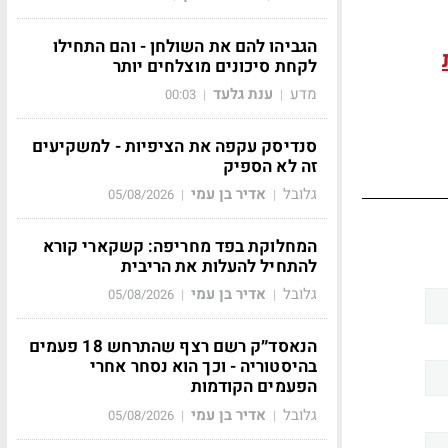
הגביהו להם את השולחן - והם התחילו
לקחת סיכונים מוצלחים יותר
מדע
ענת גלעד
00:03
|
|
סנדיסק עקפה את הציפיות - למשקיעים
זה לא הספיק
גלובל
אדיר בן עמי
05/08/2026
|
|
המחלוקת בפד מחריפה: קשקארי קורא
להתחיל להעלות את הריבית
גלובל
אדיר בן עמי
05/08/2026
|
|
הנאסד״ק רשם רצף שהתרחש 18 פעמים
בהיסטוריה - וכך הוא נסחר אחרי
הפעמים הקודמות
גלובל
אדיר בן עמי
05/08/2026
|
|