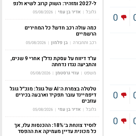
ל-2027 ומזהיר: השוק קרוב לשיא ולנפ
גלובל
אדיר בן עמי
05/08/2026
|
|
0
כמה עולה רכב חדש? כל המחירים
הרשמיים
רכב ותחבורה
בן פלמון
05/08/2026
|
|
עו"ד דיווח על עסקת נדל"ן אחרי 9 שנים,
והתביעה נגדו נדחתה
משפט
עוזי גרסטמן
05/08/2026
|
|
טלטלה בצמרת ה־AI של גוגל: מנכ״ל גוגל
0
דיפמיינד עובר תפקיד וארבעה בכירים
עוזבים
גלובל
אדיר בן עמי
05/08/2026
|
|
0
לוסיד צונחת ב־18%: ההכנסות עלו, אך
כל מכונית עדיין מעמיקה את ההפסד