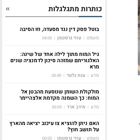
כותרות מתגלגלות
בוטל פסק דין נגד מסעדה, וזו הסיבה
משפט
עוזי גרסטמן
04:00
|
|
גיל המוח מתוך לילה אחד של שינה:
האלגוריתם שמזהה סיכון לדמנציה שנים
מרא
מדע
ענת גלעד
00:40
|
|
מולקולת השומן שנוסעת מהבטן אל
המוח: כך השמנה מקדמת אלצהיימר
מדע
מירב ארד
00:09
|
|
האם ניתן להוציא צו עיכוב יציאה מהארץ
על תושב חוץ?
משפט
עוזי גרסטמן
00:05
|
|