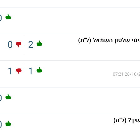
0
ימי שלטון השמאל (ל"ת)
0
2
1
1
28/10/2024
0
יך? (ל"ת)
0