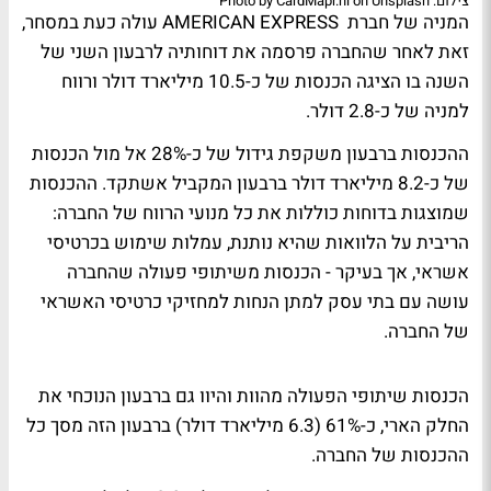
צילום: Photo by CardMapr.nl on Unsplash
המניה של חברת AMERICAN EXPRESS עולה כעת במסחר,
זאת לאחר שהחברה פרסמה את דוחותיה לרבעון השני של
השנה בו הציגה הכנסות של כ-10.5 מיליארד דולר ורווח
למניה של כ-2.8 דולר.
ההכנסות ברבעון משקפת גידול של כ-28% אל מול הכנסות
של כ-8.2 מיליארד דולר ברבעון המקביל אשתקד. ההכנסות
שמוצגות בדוחות כוללות את כל מנועי הרווח של החברה:
הריבית על הלוואות שהיא נותנת, עמלות שימוש בכרטיסי
אשראי, אך בעיקר - הכנסות משיתופי פעולה שהחברה
עושה עם בתי עסק למתן הנחות למחזיקי כרטיסי האשראי
של החברה.
הכנסות שיתופי הפעולה מהוות והיוו גם ברבעון הנוכחי את
החלק הארי, כ-61% (6.3 מיליארד דולר) ברבעון הזה מסך כל
ההכנסות של החברה.